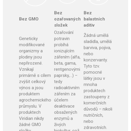
Bez
Bez
Bez GMO
ozařovaných
balastních
složek
aditiv
Ozařování
Žádná umělá
Geneticky
potravin
sladidla, umělá
modifikované
probíhá
barviva, pojiva,
organizmy a
ionizujícím
nebo
plodiny jsou
zářením (alfa,
konzervanty.
nepřirozené.
beta, gama,
Tyto tzv.
Vznikají
rentgenovými
pomocné
primárně s cílem
paprsky,…) –
látky jsou v
zvýšit celkový
tedy
mnoha
výnos a jsou
radioaktivním
produktech
produktem
zářením za
zastoupeny z
agrochemického
účelem
komerčních
průmyslu. V
deaktivace
důvodů – nikoli
produktech
obsažených
nutričních,
Viridian nikdy
enzymů a
nebo
žádné GMO
živých
zdravotních.
složky
biokultur, což