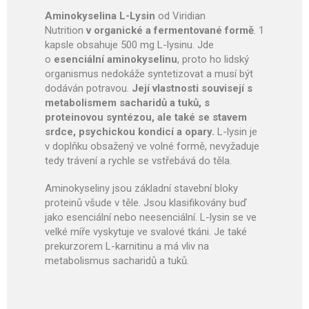
Aminokyselina L-Lysin
od Viridian
Nutrition
v organické a fermentované formě
. 1
kapsle obsahuje 500 mg L-lysinu. Jde
o
esenciální aminokyselinu
, proto ho lidský
organismus nedokáže syntetizovat a musí být
dodáván potravou.
Její vlastnosti souvisejí s
metabolismem sacharidů a tuků, s
proteinovou syntézou, ale také se stavem
srdce, psychickou kondicí a opary.
L-lysin je
v doplňku obsažený ve volné formě, nevyžaduje
tedy trávení a rychle se vstřebává do těla.
Aminokyseliny jsou základní stavební bloky
proteinů všude v těle. Jsou klasifikovány buď
jako esenciální nebo neesenciální. L-lysin se ve
velké míře vyskytuje ve svalové tkáni. Je také
prekurzorem L-karnitinu a má vliv na
metabolismus sacharidů a tuků.