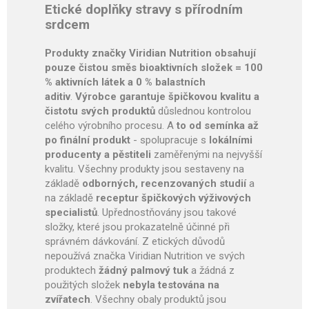
Etické doplňky stravy s přírodním
srdcem
Produkty značky Viridian Nutrition obsahují
pouze čistou směs bioaktivních složek = 100
% aktivních látek a 0 % balastních
aditiv
.
Výrobce garantuje špičkovou kvalitu a
čistotu svých produktů
důslednou kontrolou
celého výrobního procesu. A
to od semínka až
po finální produkt
- spolupracuje s
lokálními
producenty a pěstiteli
zaměřenými na nejvyšší
kvalitu. Všechny produkty jsou sestaveny na
základě
odborných, recenzovaných studií
a
na základě
receptur špičkových výživových
specialistů
. Upřednostňovány jsou takové
složky, které jsou prokazatelně účinné při
správném dávkování. Z etických důvodů
nepoužívá značka Viridian Nutrition ve svých
produktech
žádný palmový tuk
a žádná z
použitých složek
nebyla testována na
zvířatech
. Všechny obaly produktů jsou