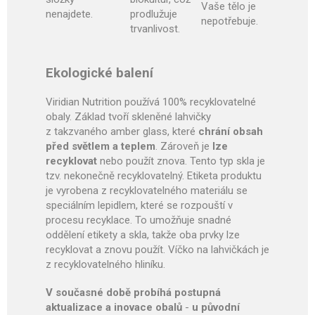
Vaše tělo je
nenajdete.
prodlužuje
nepotřebuje.
trvanlivost.
Ekologické balení
Viridian Nutrition používá 100% recyklovatelné
obaly. Základ tvoří skleněné lahvičky
z takzvaného amber glass, které
chrání obsah
před světlem a teplem
. Zároveň je
lze
recyklovat
nebo použít znova. Tento typ skla je
tzv. nekonečně recyklovatelný. Etiketa produktu
je vyrobena z recyklovatelného materiálu se
speciálním lepidlem, které se rozpouští v
procesu recyklace. To umožňuje snadné
oddělení etikety a skla, takže oba prvky lze
recyklovat a znovu použít. Víčko na lahvičkách je
z recyklovatelného hliníku.
V současné době probíhá postupná
aktualizace a inovace obalů
-
u původní