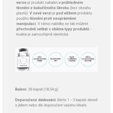
verze
je produkt zabalen
v průhledném
těsnění z kukuřičného škrobu
(bez obsahu
plastů).
V nové verzi
je
pod víčkem
produktu
použito
těsnění proti neoprávněné
manipulaci
. V rámci nabídky se tak můžete
přechodně setkat s oběma typy produktů
-
kvalita je samozřejmě identická.
Balení:
30 kapslí (18,54 g).
Doporučené dávkování:
Berte 1 - 3 kapsle denně
s jídlem nebo dle doporučení vašeho lékaře.