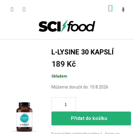
Přejít
NÁKUP
na
obsah
KOŠÍK
L-LYSINE 30 KAPSLÍ
189 Kč
Měrná
Skladem
cena:
Můžeme doručit do:
10.8.2026
Přidat do košíku