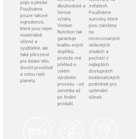
pojiv a plnidel.
dlouhodobé a
zvířatech.
Používáme
férové
Používáme
pouze takové
vztahy.
suroviny, které
ingredience,
Viridian
jsou založeny
které jsou nejen
Nutrition tak
na
maximálně
garantuje
recenzovaných
účinné a
kvalitu svých
vědeckých
využitelné, ale
doplňků,
studiích a
také přirozené
protože má
pochází z
pro lidské tělo,
přehled o
nejlepších
životní prostředí
celém
dostupných
a celou naši
výrobním
bioklimatických
planetu.
procesu - od
podmínek pro
semínka až
optimální
po finální
účinek
.
produkt.