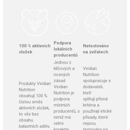
Podpora
100 % aktivních
Netestováno
lokálních
složek
na zvířatech
producentů
Jednou z
klíčových a
Viridian
nosných
Nutrition
zásad
spolupracuje s
Produkty Viridian
Viridian
dodavateli,
Nutrition
Nutrition je
kteří
obsahují 100 %
podpora
splňují přísná
čistou směs
místních
kritéria a
aktivních složek,
producentů, s
používají etické
to vše bez
nimiž má
přísady, které
obsahu
velmi
nejsou
balastních aditiv,
korektní,
testovány na