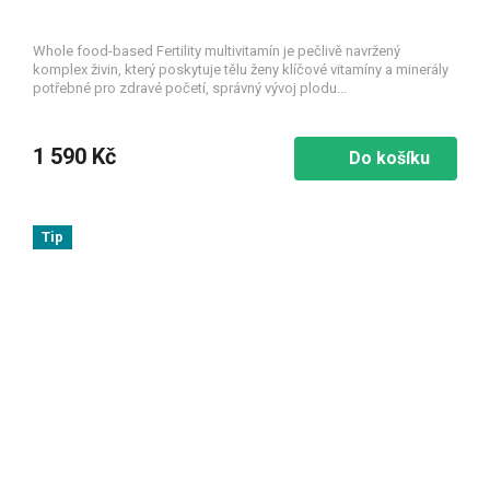
Whole food-based Fertility multivitamín je pečlivě navržený
komplex živin, který poskytuje tělu ženy klíčové vitamíny a minerály
potřebné pro zdravé početí, správný vývoj plodu...
1 590 Kč
Do košíku
Tip