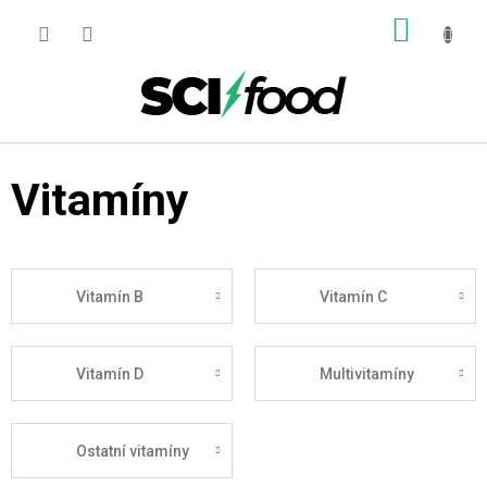
Přejít
NÁKUP
na
obsah
KOŠÍK
Vitamíny
Vitamín B
Vitamín C
Vitamín D
Multivitamíny
Ostatní vitamíny