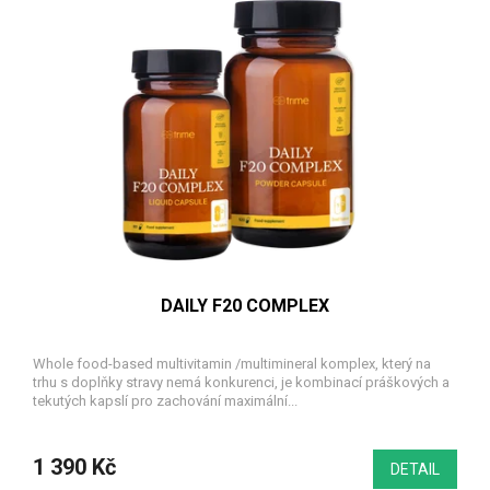
DAILY F20 COMPLEX
Whole food-based multivitamin /multimineral komplex, který na
trhu s doplňky stravy nemá konkurenci, je kombinací práškových a
tekutých kapslí pro zachování maximální...
1 390 Kč
DETAIL