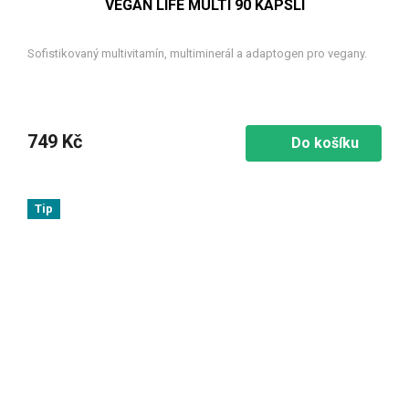
VEGAN LIFE MULTI 90 KAPSLÍ
Sofistikovaný multivitamín, multiminerál a adaptogen pro vegany.
749 Kč
Do košíku
Tip