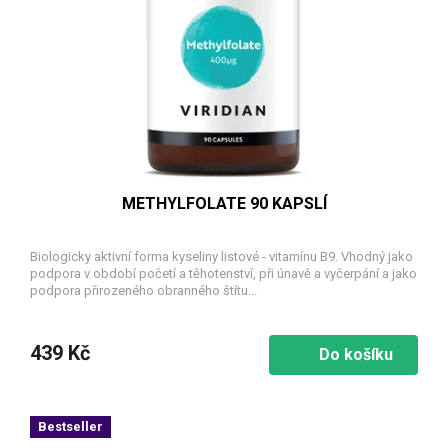
METHYLFOLATE 90 KAPSLÍ
Biologicky aktivní forma kyseliny listové - vitamínu B9. Vhodný jako
podpora v období početí a těhotenství, při únavě a vyčerpání a jako
podpora přirozeného obranného štítu...
439 Kč
Do košíku
Bestseller