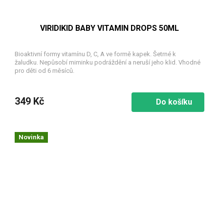
VIRIDIKID BABY VITAMIN DROPS 50ML
Bioaktivní formy vitamínu D, C, A ve formě kapek. Šetrné k
žaludku. Nepůsobí miminku podráždění a neruší jeho klid. Vhodné
pro děti od 6 měsíců.
349 Kč
Do košíku
Novinka