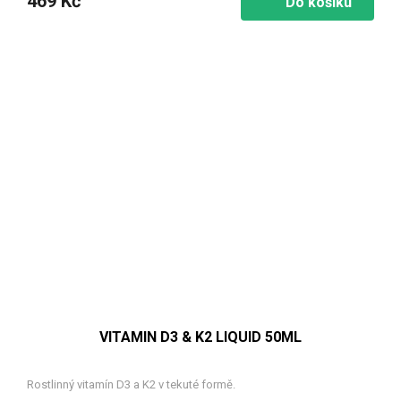
469 Kč
Do košíku
VITAMIN D3 & K2 LIQUID 50ML
Rostlinný vitamín D3 a K2 v tekuté formě.