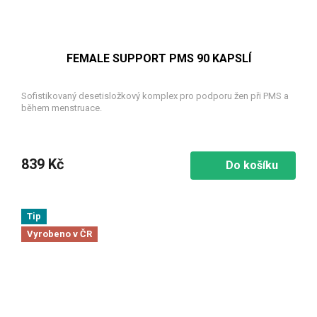
FEMALE SUPPORT PMS 90 KAPSLÍ
Sofistikovaný desetisložkový komplex pro podporu žen při PMS a
během menstruace.
839 Kč
Do košíku
Tip
Vyrobeno v ČR