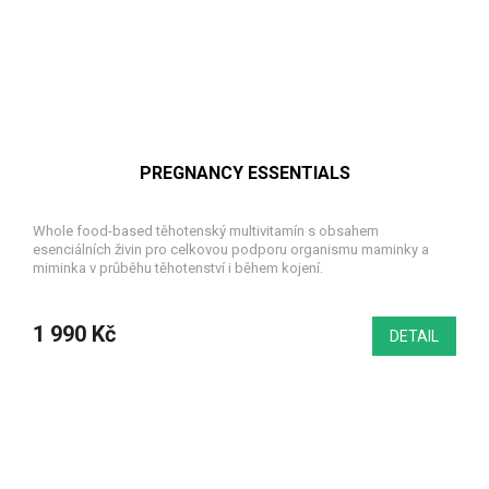
PREGNANCY ESSENTIALS
Whole food-based těhotenský multivitamín s obsahem
esenciálních živin pro celkovou podporu organismu maminky a
miminka v průběhu těhotenství i během kojení.
1 990 Kč
DETAIL