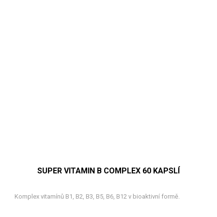
SUPER VITAMIN B COMPLEX 60 KAPSLÍ
Komplex vitamínů B1, B2, B3, B5, B6, B12 v bioaktivní formě.