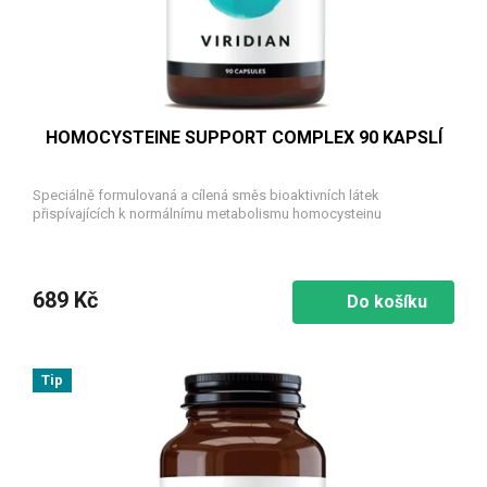
u
k
t
ů
HOMOCYSTEINE SUPPORT COMPLEX 90 KAPSLÍ
Speciálně formulovaná a cílená směs bioaktivních látek
přispívajících k normálnímu metabolismu homocysteinu
689 Kč
Do košíku
Tip