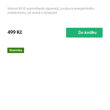
Vitamín B5 (D-pantothenát vápenatý), podpora energetického
metabolismu, při únavě a vyčerpání.
499 Kč
Do košíku
Novinka