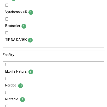
Vyrobeno v ČR
9
Bestseller
5
TIP NA DÁREK
3
Značky
Ekolife Natura
5
Nordbo
11
Nutrapie
4