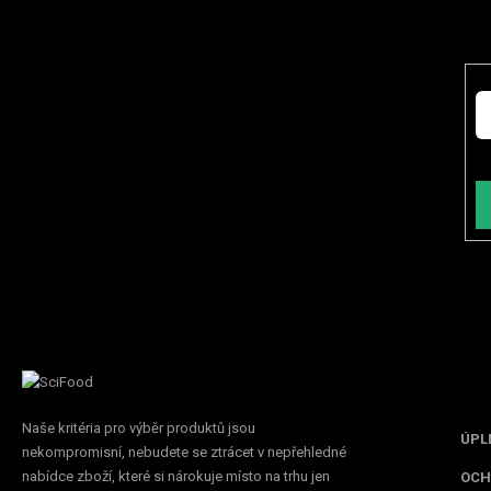
E-
Vl
Inf
Naše kritéria pro výběr produktů jsou
ÚPL
nekompromisní, nebudete se ztrácet v nepřehledné
nabídce zboží, které si nárokuje místo na trhu jen
OCH