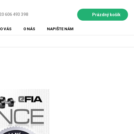
20 606 493 398
Prázdný košík
NÁKUPNÍ
KOŠÍK
O VÁS
O NÁS
NAPIŠTE NÁM