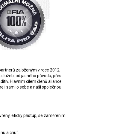
 partnerů založeným v roce 2012.
a služeb, od jasného původu, přes
itiv. Hlavním cílem členů aliance
me i sami o sebe a naši společnou
řený, etický přístup, se zaměřením
nu a chuť.