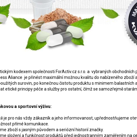
etickým kodexem společnosti ForActiv.cz s.r.o. a vybraných obchodních
itness Aliance je přinést maximální možnou kvalitu do nabízeného zboží 
oužitých surovin, po konečnou čistotu produktu s minimem balastních ad
at etické principy péče a služby pro ostatní, čímž se samozřejmě stará
kovou a sportovní výživu:
ě je pro nás vždy zákazník a jeho informovanost, upřednostňujeme otev
možnost přímé komunikace.
e zboží s jasným původem a seriózní historií značky.
me složení a funkčnost produktů před jednostranným zaměřením na ce