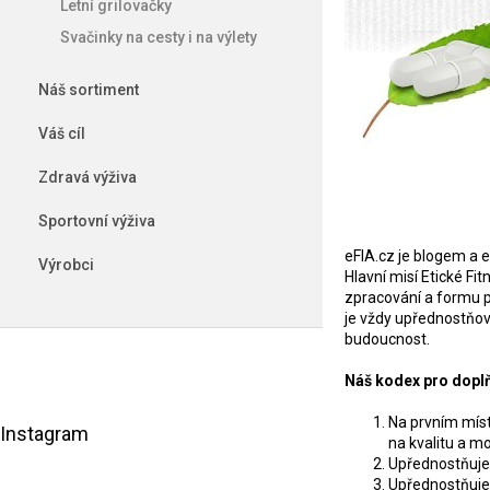
Letní grilovačky
e
l
Svačinky na cesty i na výlety
Náš sortiment
Váš cíl
Zdravá výživa
Sportovní výživa
eFIA.cz je blogem a 
Výrobci
Hlavní misí Etické F
zpracování a formu p
je vždy upřednostňov
budoucnost.
Náš kodex pro doplň
Na prvním míst
Instagram
na kvalitu a 
Upřednostňujem
Upřednostňuje