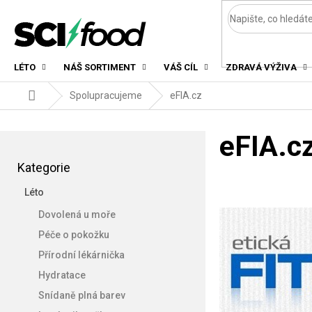
Přejít
na
obsah
LÉTO
NÁŠ SORTIMENT
VÁŠ CÍL
ZDRAVÁ VÝŽIVA
Domů
Spolupracujeme
eFIA.cz
P
eFIA.c
o
Přeskočit
s
Kategorie
kategorie
t
Léto
r
a
Dovolená u moře
n
Péče o pokožku
n
Přírodní lékárnička
í
p
Hydratace
a
Snídaně plná barev
n