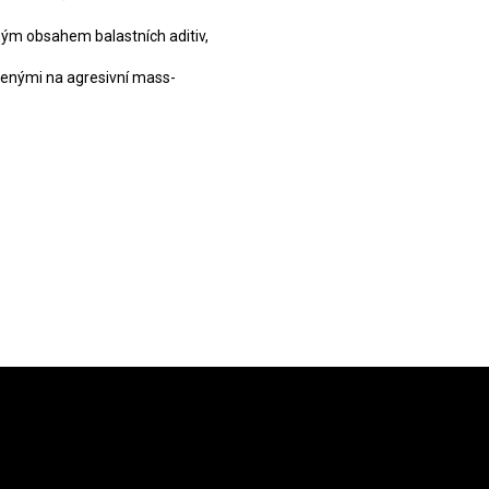
.
ným obsahem balastních aditiv,
řenými na agresivní mass-