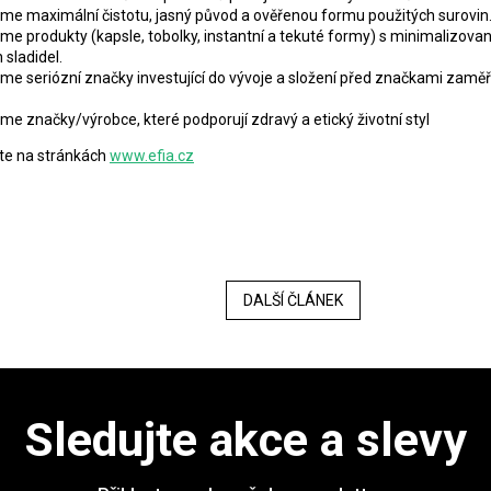
e maximální čistotu, jasný původ a ověřenou formu použitých surovin
e produkty (kapsle, tobolky, instantní a tekuté formy) s minimalizova
 sladidel.
e seriózní značky investující do vývoje a složení před značkami zamě
e značky/výrobce, které podporují zdravý a etický životní styl
ete na stránkách
www.efia.cz
DALŠÍ ČLÁNEK
Sledujte akce a slevy