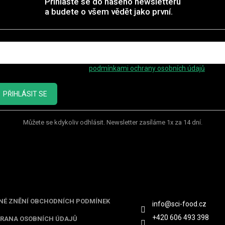
Přihlaste se do našeho newsletteru
a budete o všem vědět jako první.
mail
ožením e-mailu souhlasíte s
podmínkami ochrany osobních údajů
PŘIHLÁSIT SE
Můžete se kdykoliv odhlásit. Newsletter zasíláme 1x za 14 dní.
ormace pro vás
Kontakt
NÉ ZNĚNÍ OBCHODNÍCH PODMÍNEK
info
@
sci-food.cz
+420 606 493 398
RANA OSOBNÍCH ÚDAJŮ