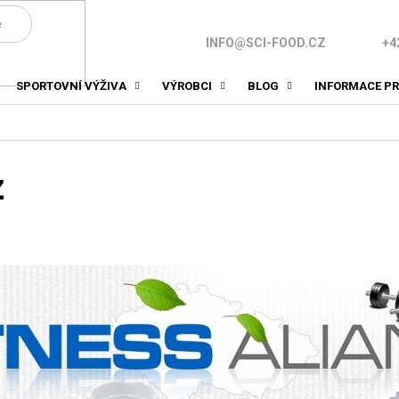
INFO@SCI-FOOD.CZ
+4
SPORTOVNÍ VÝŽIVA
VÝROBCI
BLOG
INFORMACE PR
z