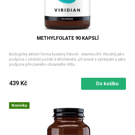
u
k
t
ů
METHYLFOLATE 90 KAPSLÍ
Biologicky aktivní forma kyseliny listové - vitamínu B9. Vhodný jako
podpora v období početí a těhotenství, při únavě a vyčerpání a jako
podpora přirozeného obranného štítu...
439 Kč
Do košíku
Novinka