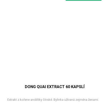
DONG QUAI EXTRACT 60 KAPSLÍ
Extrakt z kořene anděliky čínské. Bylinka užívaná zejména ženami.