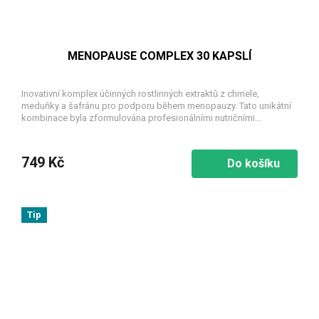
MENOPAUSE COMPLEX 30 KAPSLÍ
Inovativní komplex účinných rostlinných extraktů z chmele,
meduňky a šafránu pro podporu během menopauzy. Tato unikátní
kombinace byla zformulována profesionálními nutričními...
749 Kč
Do košíku
Tip