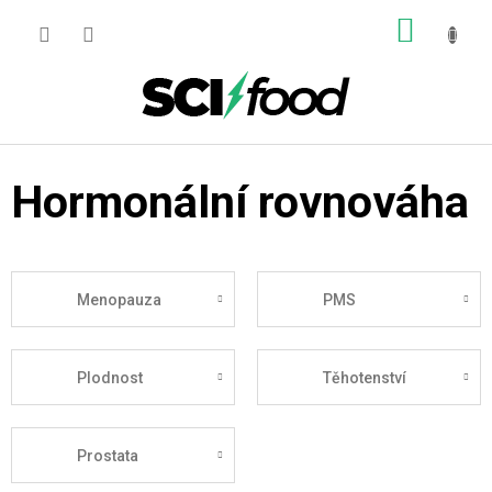
Přejít
NÁKUP
na
obsah
KOŠÍK
Hormonální rovnováha
Menopauza
PMS
Plodnost
Těhotenství
Prostata