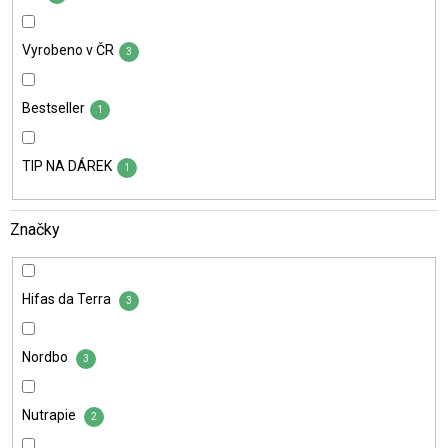
Vyrobeno v ČR
3
Bestseller
1
TIP NA DÁREK
1
Značky
Hifas da Terra
3
Nordbo
3
Nutrapie
2