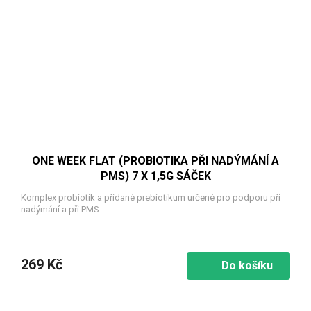
ONE WEEK FLAT (PROBIOTIKA PŘI NADÝMÁNÍ A
PMS) 7 X 1,5G SÁČEK
Komplex probiotik a přidané prebiotikum určené pro podporu při
nadýmání a při PMS.
269 Kč
Do košíku