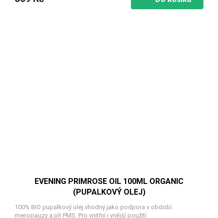
EVENING PRIMROSE OIL 100ML ORGANIC
(PUPALKOVÝ OLEJ)
100% BIO pupalkový olej vhodný jako podpora v období
menopauzy a při PMS. Pro vnitřní i vnější použití.