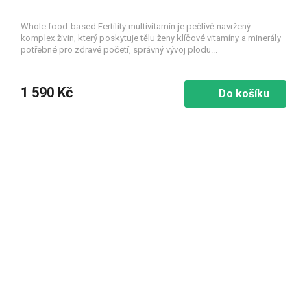
Whole food-based Fertility multivitamín je pečlivě navržený
komplex živin, který poskytuje tělu ženy klíčové vitamíny a minerály
potřebné pro zdravé početí, správný vývoj plodu...
1 590 Kč
Do košíku