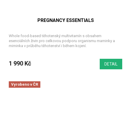
PREGNANCY ESSENTIALS
Whole food-based těhotenský multivitamín s obsahem
esenciálních živin pro celkovou podporu organismu maminky a
miminka v průběhu těhotenství i během kojení.
1 990 Kč
DETAIL
Vyrobeno v ČR