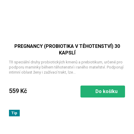
PREGNANCY (PROBIOTIKA V TĚHOTENSTVÍ) 30
KAPSLÍ
Tři speciální druhy probiotických kmenů a prebiotikum, určené pro
podporu maminky během těhotenství i raného mateřství. Podporují
intimní oblast ženy i zažívací trakt, lze...
559 Kč
Do košíku
Tip