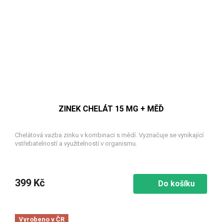
ZINEK CHELÁT 15 MG + MĚĎ
Chelátová vazba zinku v kombinaci s mědí. Vyznačuje se vynikající
vstřebatelností a využitelností v organismu.
399 Kč
Do košíku
Vyrobeno v ČR