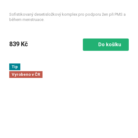
Sofistikovaný desetisložkový komplex pro podporu žen při PMS a
během menstruace.
839 Kč
Do košíku
Tip
Vyrobeno v ČR