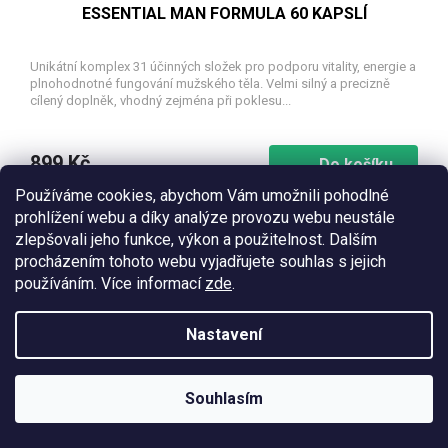
ESSENTIAL MAN FORMULA 60 KAPSLÍ
Unikátní komplex 31 účinných složek pro podporu vitality, energie a
plnohodnotné fungování mužského těla. Velmi silný a precizně
cílený doplněk, vhodný zejména při poklesu...
899 Kč
Do košíku
Používáme cookies, abychom Vám umožnili pohodlné
prohlížení webu a díky analýze provozu webu neustále
Tip
zlepšovali jeho funkce, výkon a použitelnost. Dalším
procházením tohoto webu vyjadřujete souhlas s jejich
používáním. Více informací
zde
.
Nastavení
Souhlasím