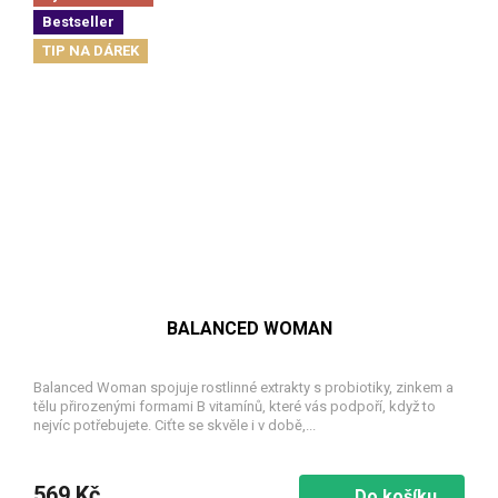
Bestseller
TIP NA DÁREK
BALANCED WOMAN
Balanced Woman spojuje rostlinné extrakty s probiotiky, zinkem a
tělu přirozenými formami B vitamínů, které vás podpoří, když to
nejvíc potřebujete. Ciťte se skvěle i v době,...
569 Kč
Do košíku