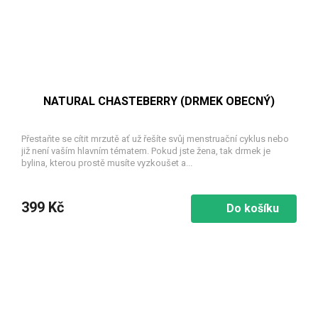
NATURAL CHASTEBERRY (DRMEK OBECNÝ)
Přestaňte se cítit mrzutě ať už řešíte svůj menstruační cyklus nebo
již není vaším hlavním tématem. Pokud jste žena, tak drmek je
bylina, kterou prostě musíte vyzkoušet a...
399 Kč
Do košíku