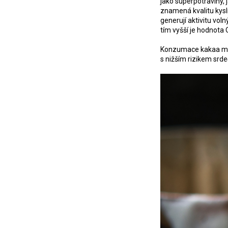
jako superpotraviny, 
znamená kvalitu kysl
generují aktivitu vol
tím vyšší je hodnota
Konzumace kakaa můž
s nižším rizikem srd