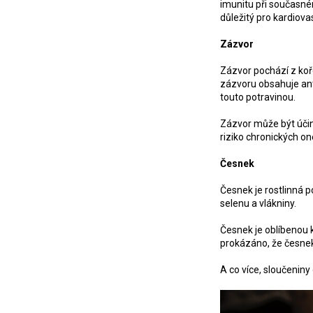
imunitu při současné
důležitý pro kardiova
Zázvor
Zázvor pochází z koře
zázvoru obsahuje ant
touto potravinou.
Zázvor může být účinn
riziko chronických o
Česnek
Česnek je rostlinná p
selenu a vlákniny.
Česnek je oblíbenou k
prokázáno, že česnek 
A co více, sloučeniny