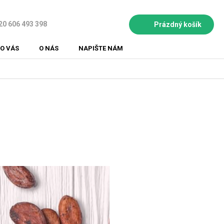
20 606 493 398
Prázdný košík
NÁKUPNÍ
KOŠÍK
O VÁS
O NÁS
NAPIŠTE NÁM