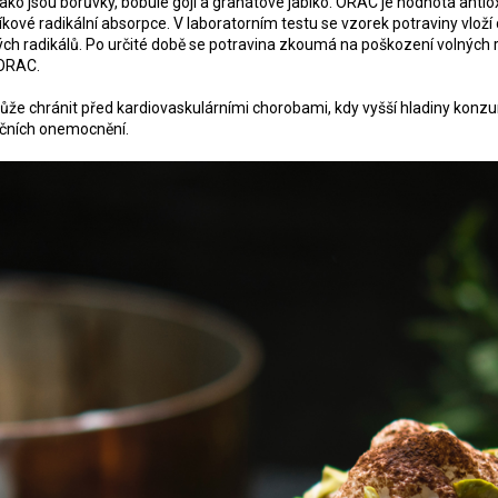
jako jsou borůvky, bobule goji a granátové jablko. ORAC je hodnota antio
íkové radikální absorpce. V laboratorním testu se vzorek potraviny vlož
ných radikálů. Po určité době se potravina zkoumá na poškození volných 
 ORAC.
e chránit před kardiovaskulárními chorobami, kdy vyšší hladiny konz
ečních onemocnění.