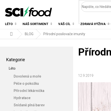
Přejít
na
obsah
LÉTO
NÁŠ SORTIMENT
VÁŠ CÍL
ZDRAVÁ VÝŽIVA
Domů
BLOG
Přírodní posilovače imunity
P
Přírodn
o
Přeskočit
s
Kategorie
kategorie
t
Léto
r
a
12.9.2019
Dovolená u moře
n
Péče o pokožku
n
Přírodní lékárnička
í
p
Hydratace
a
Snídaně plná barev
n