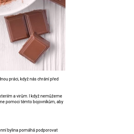
nou práci, když nás chrání před
kteriím a virům. I když nemůžeme
žeme pomoci těmto bojovníkům, aby
ogenní bylina pomáhá podporovat