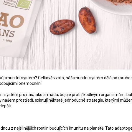
vůj imunitní systém? Celkově vzato, náš imunitní systém dělá pozoruhod
obujícími onemocnění.
ní systém pro nás, jako armáda, bojuje proti škodlivým organismům, ba
v našem prostředí, existují některé jednoduché strategie, kterými mů
lepšili.
ednou z nejsilnějších rostlin budujících imunitu na planetě. Tato adapt