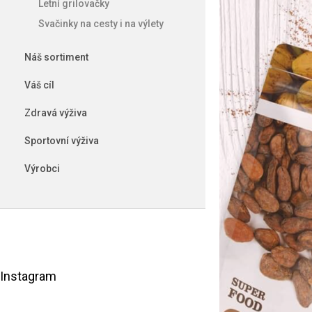
Letní grilovačky
e
l
Svačinky na cesty i na výlety
Náš sortiment
Váš cíl
Zdravá výživa
Sportovní výživa
Výrobci
Instagram