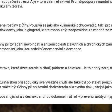
m potlačení stresu. A je v tom velmi efektivní. Kromě podpory imunitníh
skulární zdraví.
ne rostliny z Číny. Používá se jak jako kulinářské ochucovadlo, tak i pr
ioxidanty, jako je gingerol, které mohou být zodpovědné za mnohé ze z
ý při zvládání nevolnosti a snížení bolesti z akutních a chronických zán
nemocnění, jako jsou srdeční onemocnění a demence.
otrava, která úzce souvisí s cibulí, pórkem a šalotkou. Je to dobrý zdroj
ulinářskou přísadou díky své výrazné chuti, ale také byl po staletí použív
může být účinný při snižování cholesterolu a krevního tlaku, stejně jako
 obsahující síru v česneku mohou dokonce hrát roli v prevenci určitých ty