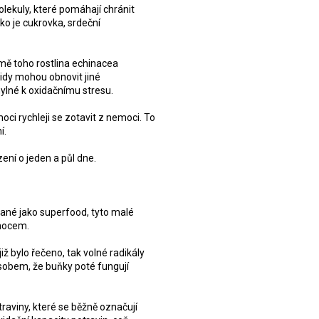
olekuly, které pomáhají chránit
o je cukrovka, srdeční
omě toho rostlina echinacea
idy mohou obnovit jiné
ylné k oxidačnímu stresu.
ci rychleji se zotavit z nemoci. To
í.
zení o jeden a půl dne.
ané jako superfood, tyto malé
emocem.
iž bylo řečeno, tak volné radikály
ůsobem, že buňky poté fungují
aviny, které se běžně označují