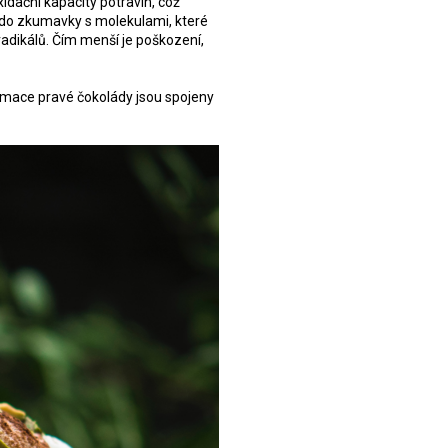
xidační kapacity potravin, což
í do zkumavky s molekulami, které
radikálů. Čím menší je poškození,
umace pravé čokolády jsou spojeny