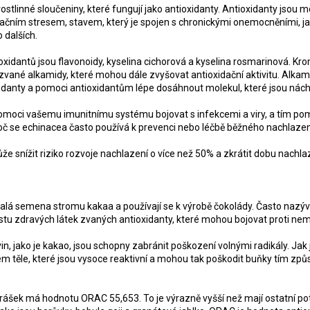
stlinné sloučeniny, které fungují jako antioxidanty. Antioxidanty jsou m
ačním stresem, stavem, který je spojen s chronickými onemocněními, jak
dalších.
oxidantů jsou flavonoidy, kyselina cichorová a kyselina rosmarinová. Kr
zvané alkamidy, které mohou dále zvyšovat antioxidační aktivitu. Alkam
danty a pomoci antioxidantům lépe dosáhnout molekul, které jsou nách
omoci vašemu imunitnímu systému bojovat s infekcemi a viry, a tím pomo
roč se echinacea často používá k prevenci nebo léčbě běžného nachlazen
ůže snížit riziko rozvoje nachlazení o více než 50% a zkrátit dobu nachla
lá semena stromu kakaa a používají se k výrobě čokolády. Často nazýv
stu zdravých látek zvaných antioxidanty, které mohou bojovat proti n
in, jako je kakao, jsou schopny zabránit poškození volnými radikály. Jak j
kém těle, které jsou vysoce reaktivní a mohou tak poškodit buňky tím zp
.
ášek má hodnotu ORAC 55,653. To je výrazně vyšší než mají ostatní potr