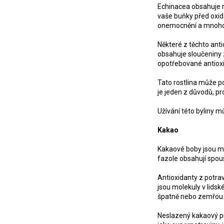
Echinacea obsahuje ro
vaše buňky před oxid
onemocnění a mnoho 
Některé z těchto anti
obsahuje sloučeniny 
opotřebované antioxi
Tato rostlina může p
je jeden z důvodů, p
Užívání této byliny m
Kakao
Kakaové boby jsou ma
fazole obsahují spou
Antioxidanty z potrav
jsou molekuly v lids
špatně nebo zemřou
Neslazený kakaový pr