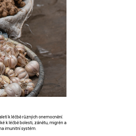
taletí k léčbě různých onemocnění.
ké k léčbě bolesti, zánětu, migrén a
na imunitní systém.