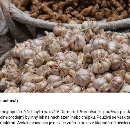
 nachová)
 nejpopulárnějších bylin na světě. Domorodí Američané ji používají po s
lně prodejný bylinný lék na nachlazení nebo chřipku. Používá se však ta
problémů. Avšak echinacea je nejvíce známá pro své blahodárné účinky 