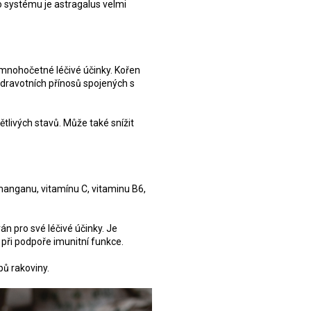
o systému je astragalus velmi
o mnohočetné léčivé účinky. Kořen
dravotních přínosů spojených s
ětlivých stavů. Může také snížit
 manganu, vitamínu C, vitaminu B6,
án pro své léčivé účinky. Je
 při podpoře imunitní funkce.
pů rakoviny.