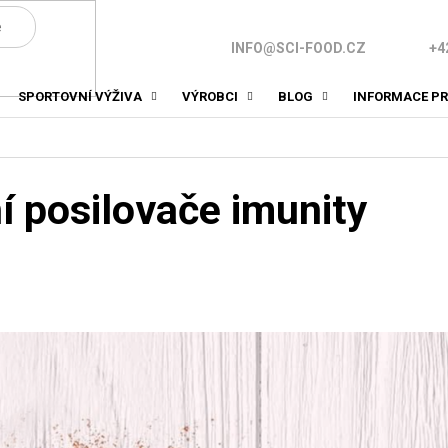
INFO@SCI-FOOD.CZ
+4
SPORTOVNÍ VÝŽIVA
VÝROBCI
BLOG
INFORMACE PR
í posilovače imunity