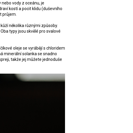
dy nebo vody z oceánu, je
aví kostí a pocit klidu (duševního
t průjem.
 kůží několika různými způsoby.
Oba typy jsou skvělé pro svalové
řčíkové oleje se vyrábějí s chloridem
ná minerální solanka se snadno
spreji, takže jej můžete jednoduše