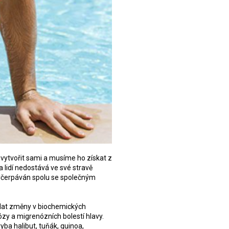
 vytvořit sami a musíme ho získat z
a lidí nedostává ve své stravě
é vyčerpáván spolu se společným
volat změny v biochemických
zy a migrenózních bolestí hlavy.
yba halibut, tuňák, quinoa,