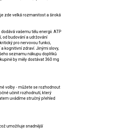
 je zde velká rozmanitost a široká
rá dodává vašemu tělu energii. ATP
 od budování a udržování
ritický pro nervovou funkci,
 kognitivní zdraví. Jinými slovy,
 vašeho seznamu nákupu doplňků
 skupině by měly dostávat 360 mg
ipné volby - můžete se rozhodnout
očné učinit rozhodnutí, který
patem uvádíme stručný přehled
 což umožňuje snadnější