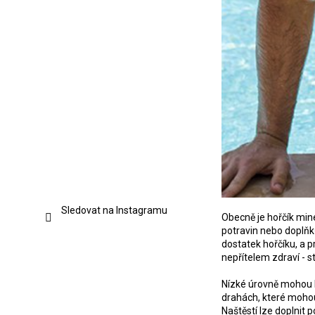
Sledovat na Instagramu
Obecně je hořčík mine
potravin nebo doplňků
dostatek hořčíku, a p
nepřítelem zdraví - 
Nízké úrovně mohou b
drahách, které mohou
Naštěstí lze doplnit 