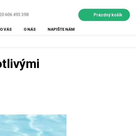
20 606 493 398
Prázdný košík
NÁKUPNÍ
KOŠÍK
O VÁS
O NÁS
NAPIŠTE NÁM
tlivými