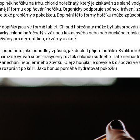
oplněk hořčíku na trhu, chlorid hořečnatý, který je získáván ze slané vo
ější formu doplňování hořčíku. Organicky podporuje spánek, trávení, zdr
uje také problémy s pokožkou. Doplnění této formy hořčíku může způsobi
 doplňky jsou ve formě tablet: Chlorid hořečnatý může být absorbován i
typicky chlorid hořečnatý v základu kokosového nebo bambuckého másla. 
užívány pro dermatitidu, ekzémy a akné.
í popularitu jako pohodlný způsob, jak doplnit příjem hořčíku. Kvalitní ho
čímž se vytváří super-nasycený roztok chloridu sodného. Tato nemast
anechání nepříjemného zbytku. Olej z hořčíku je obvykle k dispozici ve 
e rozprášit po kůži. Jako bonus pomáhá hydratovat pokožku.