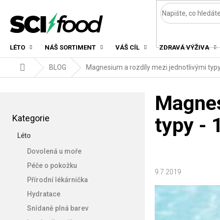
Přejít
na
obsah
LÉTO
NÁŠ SORTIMENT
VÁŠ CÍL
ZDRAVÁ VÝŽIVA
Domů
BLOG
Magnesium a rozdíly mezi jednotlivými typy -
P
Magnes
o
Přeskočit
s
Kategorie
typy - 1
kategorie
t
Léto
r
a
Dovolená u moře
n
Péče o pokožku
n
9.7.2019
Přírodní lékárnička
í
p
Hydratace
a
Snídaně plná barev
n