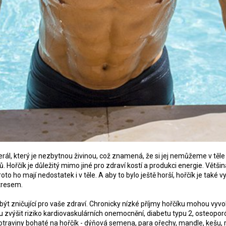
rál, který je nezbytnou živinou, což znamená, že si jej nemůžeme v těle
. Hořčík je důležitý mimo jiné pro zdraví kostí a produkci energie. Většin
roto ho mají nedostatek i v těle. A aby to bylo ještě horší, hořčík je tak
stresem.
ýt zničující pro vaše zdraví. Chronicky nízké příjmy hořčíku mohou vy
 zvýšit riziko kardiovaskulárních onemocnění, diabetu typu 2, osteoporó
potraviny bohaté na hořčík - dýňová semena, para ořechy, mandle, kešu, r