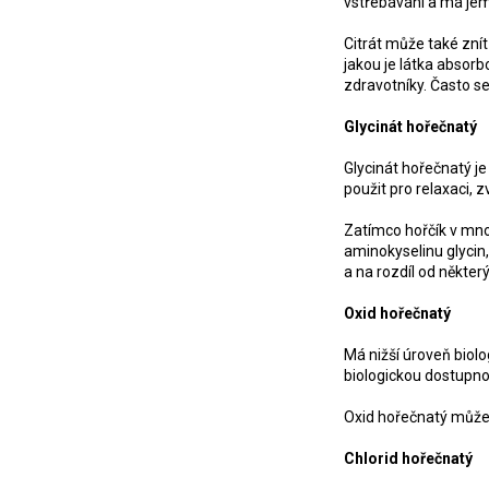
vstřebávání a má jem
Citrát může také znít
jakou je látka absorb
zdravotníky. Často s
Glycinát hořečnatý
Glycinát hořečnatý
je
použit pro relaxaci, 
Zatímco hořčík v mno
aminokyselinu glycin,
a na rozdíl od někter
Oxid hořečnatý
Má nižší úroveň biol
biologickou dostupnos
Oxid hořečnatý může 
Chlorid hořečnatý