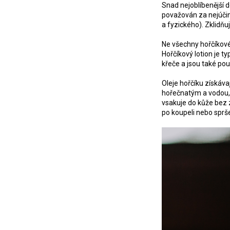
Snad nejoblíbenější d
považován za nejúčinn
a fyzického). Zklidň
Ne všechny hořčíkové
Hořčíkový lotion je 
křeče a jsou také po
Oleje hořčíku získávaj
hořečnatým a vodou, 
vsakuje do kůže bez z
po koupeli nebo sprš