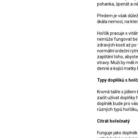
pohanka, špenát a něk
Předem je však důleži
škála nemocí, na kter
Hořčík pracuje s vitá
nemůže fungovat bez
zdravých kostí až po 
normální srdeční rytm
zajištění toho, abys
stravy. Muži by měli
denně a kojící matky 
Typy doplňků s hoř
Kromě talíře s jídlem
začít užívat doplňky 
doplněk bude pro vás
různých typů hořčíku
Citrát hořečnatý
Funguje jako doplněk 