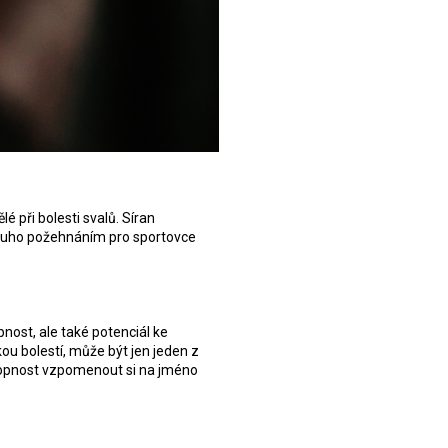
 při bolesti svalů. Síran
dlouho požehnáním pro sportovce
nost, ale také potenciál ke
u bolestí, může být jen jeden z
chopnost vzpomenout si na jméno