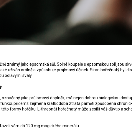
žně známý jako epsomská sůl. Solné koupele s epsomskou solí jsou skvělé
aké užíván orálně a způsobuje projímavý účinek. Síran hořečnatý byl 
u bolavými svaly.
ý
, označený jako průlomový doplněk, má nejen dobrou biologickou dostup
h funkcí, přičemž zejména krátkodobá ztráta paměti způsobená chronicko
ů této formy hořčíku. L-threonát hořečnatý může zesílit váš důvtip a s
 fazolí vám dá 120 mg magického minerálu.