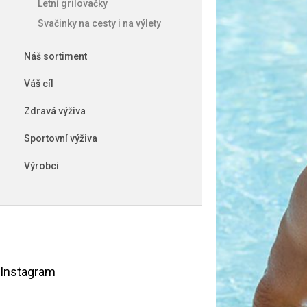
Letní grilovačky
e
l
Svačinky na cesty i na výlety
Náš sortiment
Váš cíl
Zdravá výživa
Sportovní výživa
Výrobci
Instagram