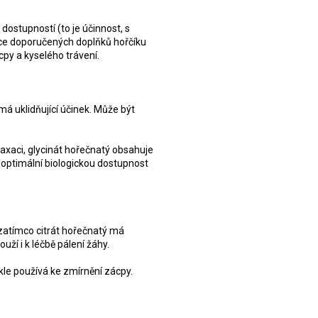
 dostupností (to je účinnost, s
více doporučených doplňků hořčíku
cpy a kyselého trávení.
á uklidňující účinek. Může být
axaci, glycinát hořečnatý obsahuje
á optimální biologickou dostupnost
 zatímco citrát hořečnatý má
ží i k léčbě pálení žáhy.
kle používá ke zmírnění zácpy.