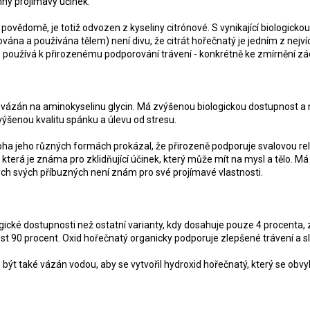
ný projímavý účinek.
 povědomě, je totiž odvozen z kyseliny citrónové. S vynikající biologickou
ována a používána tělem) není divu, že citrát hořečnatý je jedním z nej
e používá k přirozenému podporování trávení - konkrétně ke zmírnění zá
 vázán na aminokyselinu glycin. Má zvýšenou biologickou dostupnost a m
zvýšenou kvalitu spánku a úlevu od stresu.
ha jeho různých formách prokázal, že přirozeně podporuje svalovou rel
 která je známa pro zklidňující účinek, který může mít na mysl a tělo. M
ých svých příbuzných není znám pro své projímavé vlastnosti.
ogické dostupnosti než ostatní varianty, kdy dosahuje pouze 4 procenta,
t 90 procent. Oxid hořečnatý organicky podporuje zlepšené trávení a slou
být také vázán vodou, aby se vytvořil hydroxid hořečnatý, který se obvy