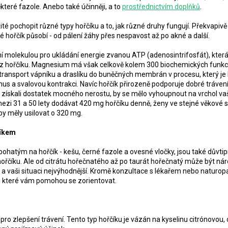
teré fazole. Anebo také účinněji, a to
prostřednictvím doplňků
.
té pochopit různé typy hořčíku a to, jak různé druhy fungují. Překvapivě
é hořčík působí - od pálení žáhy přes nespavost až po akné a další.
lní molekulou pro ukládání energie zvanou ATP (adenosintrifosfát), kte
 hořčíku. Magnesium má však celkově kolem 300 biochemických funkcí,
transport vápníku a draslíku do buněčných membrán v procesu, který je k
us a svalovou kontrakci. Navíc hořčík přirozeně podporuje dobré trávení a
te získali dostatek mocného nerostu, by se mělo vyhoupnout na vrchol
 mezi 31 a 50 lety dodávat 420 mg hořčíku denně, ženy ve stejné věkové
by měly usilovat o 320 mg.
číkem
 bohatým na hořčík - kešu, černé fazole a ovesné vločky, jsou také důvt
hořčíku. Ale od citrátu hořečnatého až po taurát hořečnatý může být nár
 a vaši situaci nejvýhodnější. Kromě konzultace s lékařem nebo naturo
, které vám pomohou se zorientovat.
pro zlepšení trávení. Tento typ hořčíku
je vázán na kyselinu citrónovou,