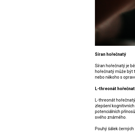
Síran hořečnatý
Síran hořečnatý je bě
hořečnatý může být t
nebo někoho s opravd
L-threonát hořečnat
L-threonát hořečnatý
zlepšení kognitivníc
potenciálních přínos
svého známého.
Pouhý šálek černých