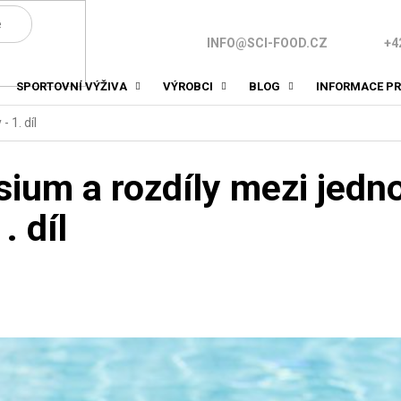
INFO@SCI-FOOD.CZ
+4
SPORTOVNÍ VÝŽIVA
VÝROBCI
BLOG
INFORMACE PR
 1. díl
ium a rozdíly mezi jedno
. díl