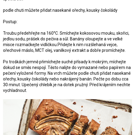
podle chuti můžete přidat nasekané ořechy, kousky čokolády
Postup:
Troubu předehřejte na 160°C. Smíchejte kokosovou mouku, skořici,
jedlou sodu, prášek do pečiva a sůl. Banány oloupejte a ve velké
misce rozmačkejte vidličkou.Přidejte k nim rozšlehaná vejce,
ořechové máslo, MCT olej, vanilkový extrakt a dobře promíchejte.
Po troškách jemně přimíchejte suché přísady k mokrým, míchejte
dokud se směs nespojí. Těsto nalijte do vymazané nebo papírem na
pečení vyložené formy. Na vrch můžete podle chuti přidat nasekané
ořechy, kousky čokolády nebo nakrájený banán. Pečte po dobu cca
30 minut. Upečený chlebík je na dotek pružný. Před krájením nechte
vychladnout.