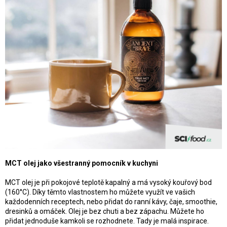
MCT olej jako všestranný pomocník v kuchyni
MCT olej je při pokojové teplotě kapalný a má vysoký kouřový bod
(160°C). Díky těmto vlastnostem ho můžete využít ve vašich
každodenních receptech, nebo přidat do ranní kávy, čaje, smoothie,
dresinků a omáček. Olej je bez chuti a bez zápachu. Můžete ho
přidat jednoduše kamkoli se rozhodnete. Tady je malá inspirace.