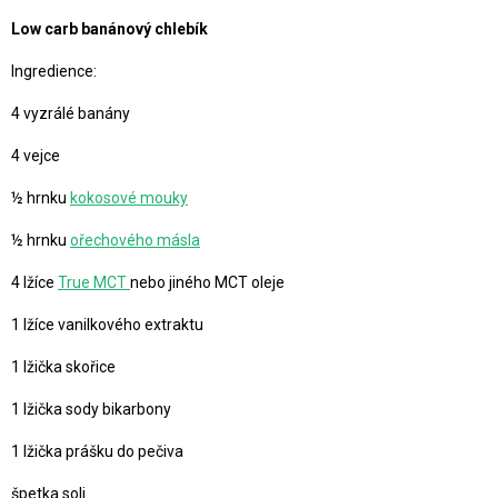
Low carb banánový chlebík
Ingredience:
4 vyzrálé banány
4 vejce
½ hrnku
kokosové mouky
½ hrnku
ořechového másla
4 lžíce
True MCT
nebo jiného MCT oleje
1 lžíce vanilkového extraktu
1 lžička skořice
1 lžička sody bikarbony
1 lžička prášku do pečiva
špetka soli