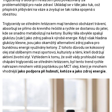
problematičtější pro naše zdraví. Ukládají se v těle jako tuk, což
přispívá k přibývání na váze a zvyšují se tak rizika spojená s
obezitou.
Triglyceridy se středním řetězcem mají tendenci obcházet trávení,
absorbují se přímo do krevního řečiště a rychle se dostanou do jater,
kde se snadno metabolizují na ketony. Buňky těla obvykle spalují
glukózu (cukr) jako zdroj paliva k výrobě energie. Když však hladina
glukózy klesne, jsou jako okamžitý alternativní zdroj paliva pro
buněčnou energii využívány ketony. Z tohoto důvodu se kokosový
olej stal oblíbeným mezi sportovci, kulturisty a těmi, kteří dodržují
aktivní životní styl. Vzhledem k tomu, že svět vědy prohloubil naše
chápání triglyceridů se středním řetězcem, byl tento trend rychle
nahrazen mnohem větší poptávkou po MCT oleji, který je mnohem
vhodnější
jako podpora při hubnutí, ketóze a jako zdroj energie.