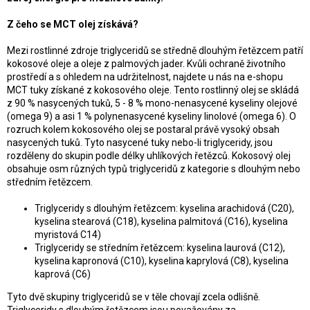
Z čeho se MCT olej získává?
Mezi rostlinné zdroje triglyceridů se středně dlouhým řetězcem patří
kokosové oleje a oleje z palmových jader. Kvůli ochraně životního
prostředí a s ohledem na udržitelnost, najdete u nás na e-shopu
MCT tuky získané z kokosového oleje. Tento rostlinný olej se skládá
z 90 % nasycených tuků, 5 - 8 % mono-nenasycené kyseliny olejové
(omega 9) a asi 1 % polynenasycené kyseliny linolové (omega 6). O
rozruch kolem kokosového olej se postaral právě vysoký obsah
nasycených tuků. Tyto nasycené tuky nebo-li triglyceridy, jsou
rozděleny do skupin podle délky uhlíkových řetězců. Kokosový olej
obsahuje osm různých typů triglyceridů z kategorie s dlouhým nebo
středním řetězcem.
Triglyceridy s dlouhým řetězcem: kyselina arachidová (C20),
kyselina stearová (C18), kyselina palmitová (C16), kyselina
myristová C14)
Triglyceridy se středním řetězcem: kyselina laurová (C12),
kyselina kapronová (C10), kyselina kaprylová (C8), kyselina
kaprová (C6)
Tyto dvě skupiny triglyceridů se v těle chovají zcela odlišně.
Triglyceridy s dlouhým řetězcem jsou považovány za