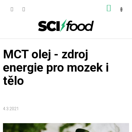
Přejít
NÁKUP
na
obsah
KOŠÍK
MCT olej - zdroj
energie pro mozek i
tělo
4.3.2021