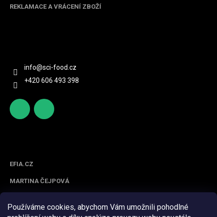
REKLAMACE A VRÁCENÍ ZBOŽÍ
Kontakt
info
@
sci-food.cz
+420 606 493 398
http
scifoo
s://ww
d_cz
w.face
Spolupracujeme
book.c
om/sc
EFIA.CZ
ifood/
MARTINA ČEJPOVÁ
Používáme cookies, abychom Vám umožnili pohodlné