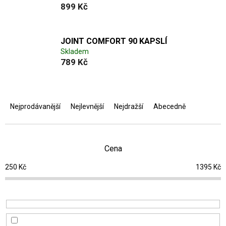
899 Kč
JOINT COMFORT 90 KAPSLÍ
Skladem
789 Kč
Ř
a
Nejprodávanější
Nejlevnější
Nejdražší
Abecedně
z
e
n
í
Cena
p
250
Kč
1395
Kč
r
o
d
u
k