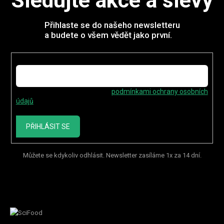
Sledujte akce a slevy
a
c
í
Přihlaste se do našeho newsletteru
p
a budete o všem vědět jako první.
r
v
E-mail
k
y
v
ý
Vložením e-mailu souhlasíte s
podmínkami ochrany osobních
p
údajů
i
s
PŘIHLÁSIT SE
u
Můžete se kdykoliv odhlásit. Newsletter zasíláme 1x za 14 dní.