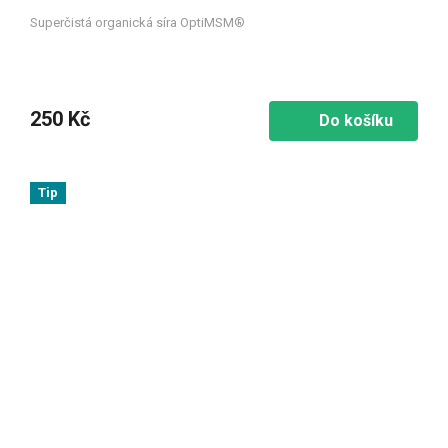
Superčistá organická síra OptiMSM®
250 Kč
Do košíku
Tip