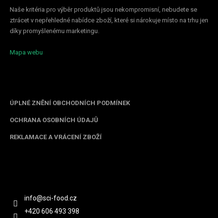
Naše kritéria pro výběr produktů jsou nekompromisní, nebudete se
ztrácet v nepřehledné nabídce zboží, které si nárokuje místo na trhu jen
díky promyšlenému marketingu.
Mapa webu
Informace pro vás
ÚPLNÉ ZNĚNÍ OBCHODNÍCH PODMÍNEK
OCHRANA OSOBNÍCH ÚDAJŮ
REKLAMACE A VRÁCENÍ ZBOŽÍ
Kontakt
info
@
sci-food.cz
+420 606 493 398