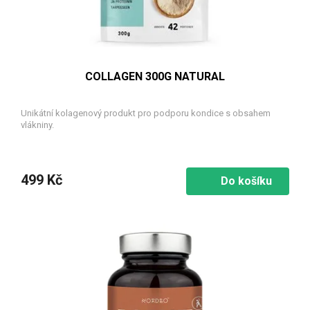
k
t
ů
COLLAGEN 300G NATURAL
Unikátní kolagenový produkt pro podporu kondice s obsahem
vlákniny.
499 Kč
Do košíku