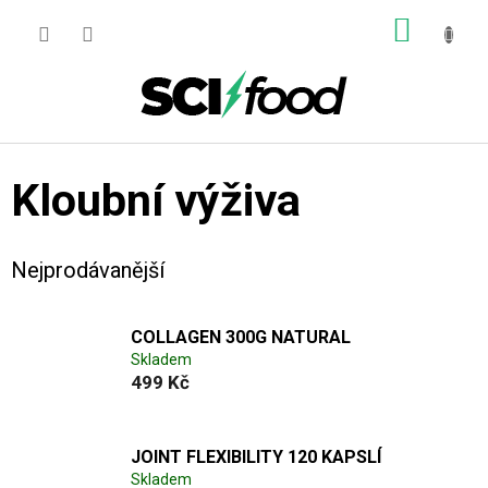
Přejít
NÁKUP
na
obsah
KOŠÍK
Kloubní výživa
Nejprodávanější
COLLAGEN 300G NATURAL
Skladem
499 Kč
JOINT FLEXIBILITY 120 KAPSLÍ
Skladem