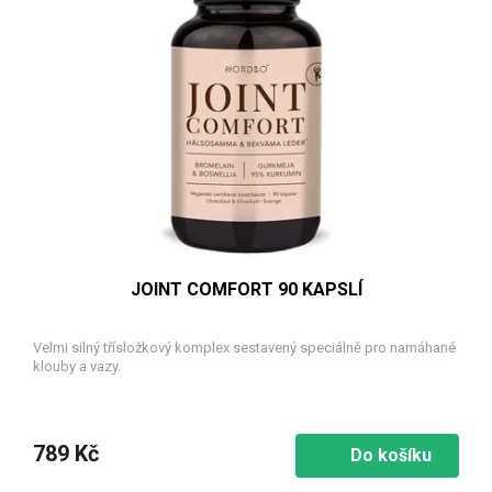
JOINT COMFORT 90 KAPSLÍ
Velmi silný třísložkový komplex sestavený speciálně pro namáhané
klouby a vazy.
789 Kč
Do košíku