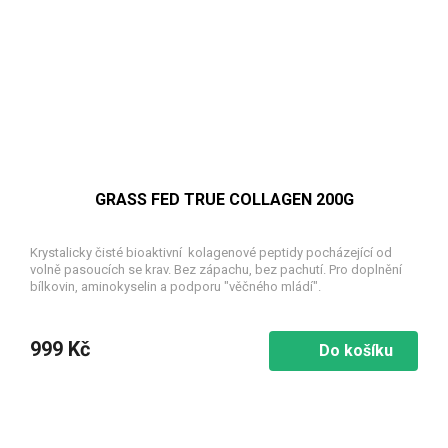
GRASS FED TRUE COLLAGEN 200G
Krystalicky čisté bioaktivní kolagenové peptidy pocházející od
volně pasoucích se krav. Bez zápachu, bez pachutí. Pro doplnění
bílkovin, aminokyselin a podporu "věčného mládí".
999 Kč
Do košíku