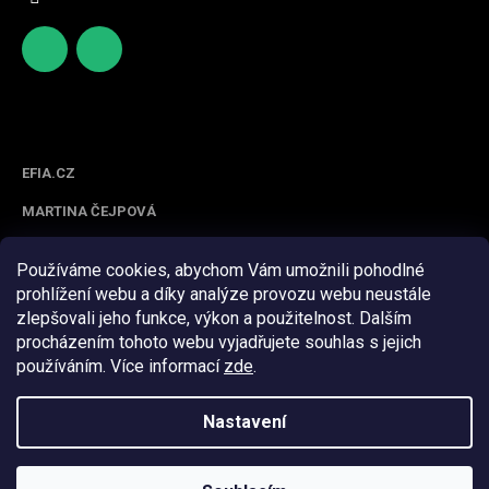
http
scifoo
s://ww
d_cz
w.face
Spolupracujeme
book.c
om/sc
EFIA.CZ
ifood/
MARTINA ČEJPOVÁ
Používáme cookies, abychom Vám umožnili pohodlné
prohlížení webu a díky analýze provozu webu neustále
zlepšovali jeho funkce, výkon a použitelnost. Dalším
procházením tohoto webu vyjadřujete souhlas s jejich
používáním. Více informací
zde
.
Z
á
Nastavení
Vytvořil Shoptet
p
a
t