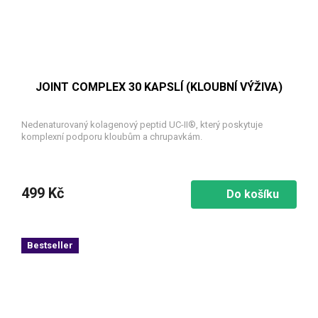
JOINT COMPLEX 30 KAPSLÍ (KLOUBNÍ VÝŽIVA)
Nedenaturovaný kolagenový peptid UC-II®, který poskytuje
komplexní podporu kloubům a chrupavkám.
499 Kč
Do košíku
Bestseller