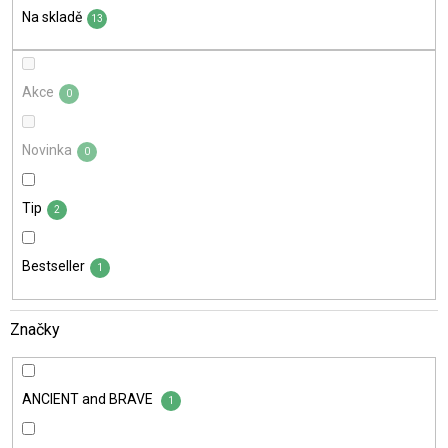
t
Na skladě
ů
13
Akce
0
Novinka
0
Tip
2
Bestseller
1
Značky
ANCIENT and BRAVE
1