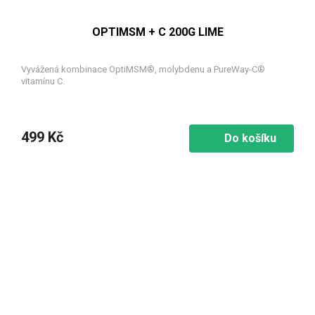
OPTIMSM + C 200G LIME
Vyvážená kombinace OptiMSM®, molybdenu a PureWay-C®
vitamínu C.
499 Kč
Do košíku