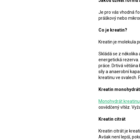
Jakou užívat formu 
Je pro vás vhodná for
práškový nebo mikroni
Co je kreatin?
Kreatin je molekula 
Skládá se z několika 
energetická rezerva.
práce. Drtivá většina
síly a anaerobní kapa
kreatinu ve svalech. 
Kreatin monohydrát
Monohydrát kreatinu
osvědčený vítěz. Vy
Kreatin citrát
Kreatin citrát je kre
Avšak není lepší, pok