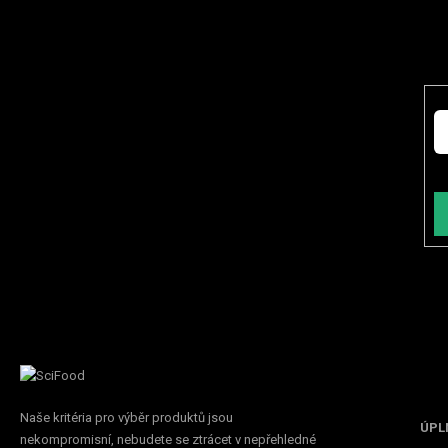
E-
Vl
Inf
Naše kritéria pro výběr produktů jsou
ÚPL
nekompromisní, nebudete se ztrácet v nepřehledné