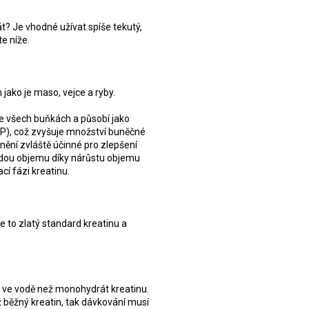
t? Je vhodné užívat spíše tekutý,
e níže.
jako je maso, vejce a ryby.
 ve všech buňkách a působí jako
ATP), což zvyšuje množství buněčné
lnění zvláště účinné pro zlepšení
abydou objemu díky nárůstu objemu
cí fázi kreatinu.
e to zlatý standard kreatinu a
ný ve vodě než monohydrát kreatinu.
ž běžný kreatin, tak dávkování musí