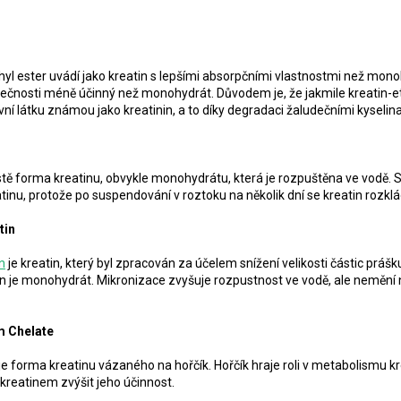
thyl ester uvádí jako kreatin s lepšími absorpčními vlastnostmi než mon
utečnosti méně účinný než monohydrát. Důvodem je, že jakmile kreatin-et
ní látku známou jako kreatinin, a to díky degradaci žaludečními kyselin
ostě forma kreatinu, obvykle monohydrátu,
která je rozpuštěna ve vodě. S
nu, protože po suspendování v roztoku na několik dní se kreatin rozklád
tin
n
je kreatin, který byl zpracován za účelem snížení velikosti částic práš
n je monohydrát. Mikronizace zvyšuje rozpustnost ve vodě, ale nemění 
m Chelate
 je forma kreatinu vázaného na hořčík. Hořčík hraje roli v metabolismu k
 kreatinem zvýšit jeho účinnost.