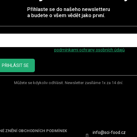
Přihlaste se do našeho newsletteru
a budete o všem vědět jako první.
mail
ožením e-mailu souhlasíte s
podmínkami ochrany osobních údajů
PŘIHLÁSIT SE
Můžete se kdykoliv odhlásit. Newsletter zasíláme 1x za 14 dní.
ormace pro vás
Kontakt
NÉ ZNĚNÍ OBCHODNÍCH PODMÍNEK
info
@
sci-food.cz