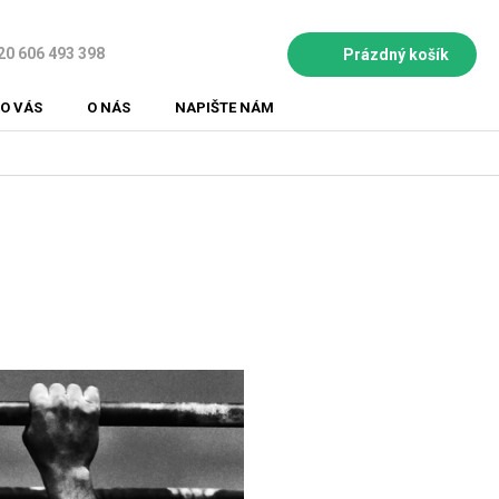
20 606 493 398
Prázdný košík
NÁKUPNÍ
KOŠÍK
O VÁS
O NÁS
NAPIŠTE NÁM