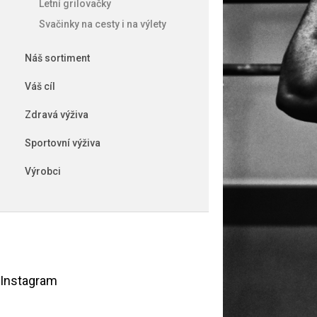
Letní grilovačky
e
l
Svačinky na cesty i na výlety
Náš sortiment
Váš cíl
Zdravá výživa
Sportovní výživa
Výrobci
Instagram