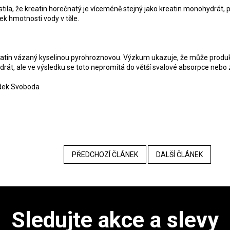
stila, že kreatin horečnatý je víceméně stejný jako kreatin monohydrát, 
tek hmotnosti vody v těle.
reatin vázaný kyselinou pyrohroznovou. Výzkum ukazuje, že může produk
rát, ale ve výsledku se toto nepromítá do větší svalové absorpce nebo 
adek Svoboda
PŘEDCHOZÍ ČLÁNEK
DALŠÍ ČLÁNEK
Sledujte akce a slevy