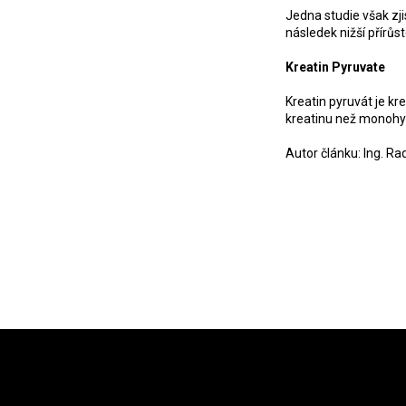
Jedna studie však zji
následek nižší přírůs
Kreatin Pyruvate
Kreatin pyruvát je k
kreatinu než monohyd
Autor článku: Ing. R