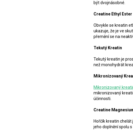
být dvojnásobné.
Creatine Ethyl Ester
Obvykle se kreatin e
ukazuje, že je ve sk
přemění se na neaktiv
Tekutý Kreatin
Tekutý kreatin je pr
než monohydrát kreati
Mikronizovaný Krea
Mikronizovaný kreati
mikronizovaný kreati
účinnosti.
Creatine Magnesiu
Hořčík kreatin chelát
jeho doplnění spolu s