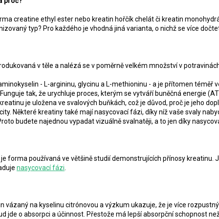
a proč?
ma creatine ethyl ester nebo kreatin hořčík chelát či kreatin monohydrá
zovaný typ? Pro každého je vhodná jiná varianta, o nichž se více dočtet
produkovaná v těle a nalézá se v poměrně velkém množství v potravinách 
aminokyselin - L-argininu, glycinu a L-methioninu - a je přítomen téměř
 Funguje tak, že urychluje proces, kterým se vytváří buněčná energie (
 kreatinu je uložena ve svalových buňkách, což je důvod, proč je jeho dop
city. Některé kreatiny také mají nasycovací fázi, díky níž vaše svaly n
Proto budete najednou vypadat vizuálně svalnatěji, a to jen díky nasycova
je forma používaná ve většině studií demonstrujících přínosy kreatinu. J
žaduje
nasycovací fázi
.
atin vázaný na kyselinu citrónovou a výzkum ukazuje, že je více rozpust
ud jde o absorpci a účinnost. Přestože má lepší absorpční schopnost ne