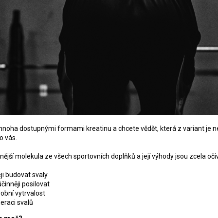
mnoha dostupnými formami kreatinu a chcete vědět, která
z variant je n
o vás.
ější molekula ze všech sportovních doplňků a její výhody jsou zcela oči
i budovat svaly
inněji posilovat
obní vytrvalost
eraci svalů