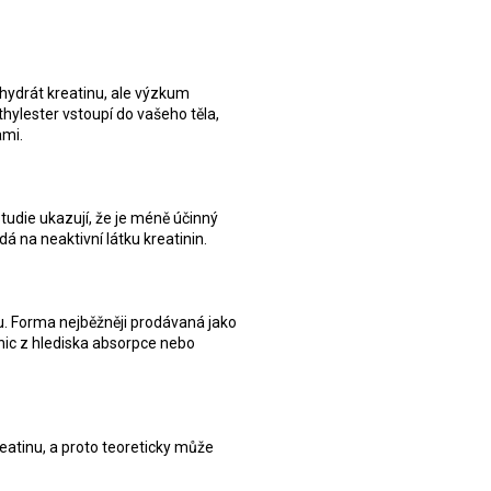
ohydrát kreatinu, ale výzkum
hylester vstoupí do vašeho těla,
ami.
tudie ukazují, že je méně účinný
á na neaktivní látku kreatinin.
ku. Forma nejběžněji prodávaná jako
nic z hlediska absorpce nebo
reatinu, a proto teoreticky může