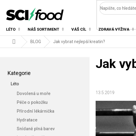
Přejít
na
obsah
LÉTO
NÁŠ SORTIMENT
VÁŠ CÍL
ZDRAVÁ VÝŽIVA
Domů
BLOG
Jak vybrat nejlepší kreatin?
P
Jak vyb
o
Přeskočit
s
Kategorie
kategorie
t
Léto
r
a
13.5.2019
Dovolená u moře
n
Péče o pokožku
n
Přírodní lékárnička
í
p
Hydratace
a
Snídaně plná barev
n