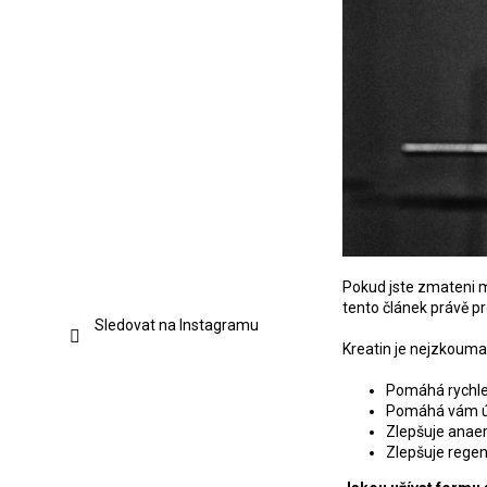
Pokud jste zmateni 
tento článek právě pr
Sledovat na Instagramu
Kreatin je nejzkouman
Pomáhá rychlej
Pomáhá vám úč
Zlepšuje anaer
Zlepšuje regen