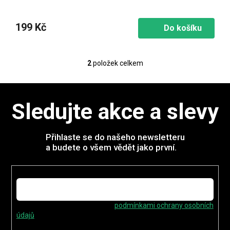
199 Kč
Do košíku
2
položek celkem
O
v
l
á
Sledujte akce a slevy
d
a
c
í
Přihlaste se do našeho newsletteru
p
a budete o všem vědět jako první.
r
v
E-mail
k
y
v
ý
Vložením e-mailu souhlasíte s
podmínkami ochrany osobních
p
údajů
i