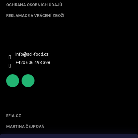
OCHRANA OSOBNÍCH ÚDAJŮ
REKLAMACE A VRÁCENÍ ZBOŽÍ
Kontakt
info
@
sci-food.cz
+420 606 493 398
http
scifoo
s://ww
d_cz
w.face
Spolupracujeme
book.c
om/sc
EFIA.CZ
ifood/
MARTINA ČEJPOVÁ