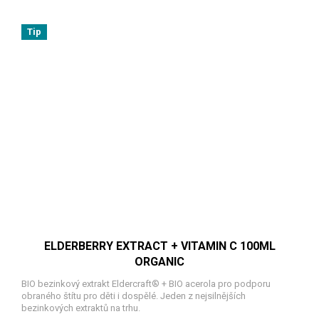
Tip
ELDERBERRY EXTRACT + VITAMIN C 100ML
ORGANIC
BIO bezinkový extrakt Eldercraft® + BIO acerola pro podporu
obraného štítu pro děti i dospělé. Jeden z nejsilnějších
bezinkových extraktů na trhu.