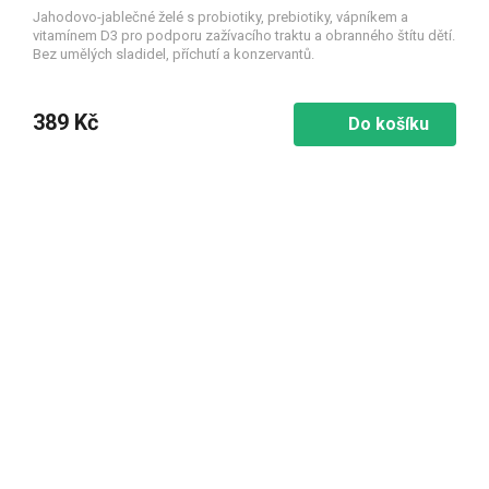
Jahodovo-jablečné želé s probiotiky, prebiotiky, vápníkem a
vitamínem D3 pro podporu zažívacího traktu a obranného štítu dětí.
Bez umělých sladidel, příchutí a konzervantů.
389 Kč
Do košíku