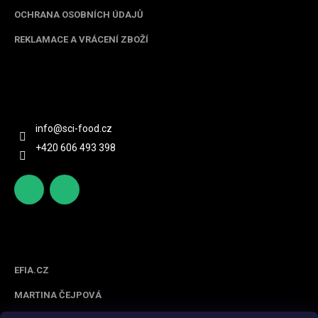
OCHRANA OSOBNÍCH ÚDAJŮ
REKLAMACE A VRÁCENÍ ZBOŽÍ
Kontakt
info
@
sci-food.cz
+420 606 493 398
http
scifoo
s://ww
d_cz
w.face
Spolupracujeme
book.c
om/sc
EFIA.CZ
ifood/
MARTINA ČEJPOVÁ