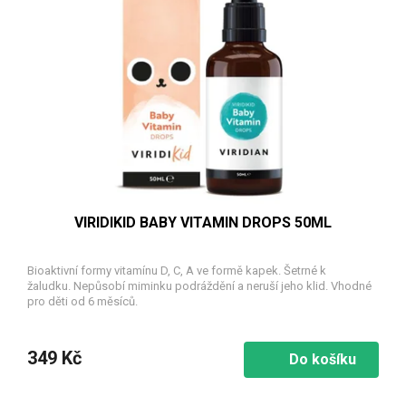
VIRIDIKID BABY VITAMIN DROPS 50ML
Bioaktivní formy vitamínu D, C, A ve formě kapek. Šetrné k
žaludku. Nepůsobí miminku podráždění a neruší jeho klid. Vhodné
pro děti od 6 měsíců.
349 Kč
Do košíku