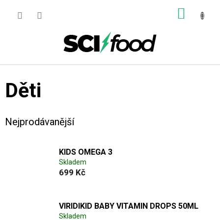
Přejít
NÁKUP
na
obsah
KOŠÍK
Děti
Nejprodávanější
KIDS OMEGA 3
Skladem
699 Kč
VIRIDIKID BABY VITAMIN DROPS 50ML
Skladem