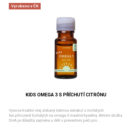
Vyrobeno v ČR
KIDS OMEGA 3 S PŘÍCHUTÍ CITRÓNU
Vysoce kvalitní olej získaný šetrnou extrakcí z mořských
řas přirozeně bohatých na omega-3 mastné kyseliny. Aktivní složka
DHA je důležitá zejména u dětí v preventivní péči pro...