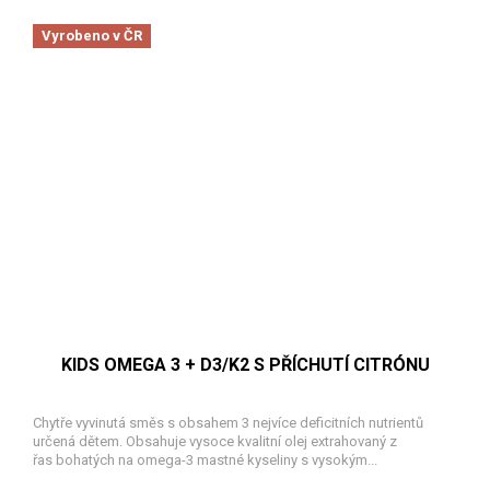
Vyrobeno v ČR
KIDS OMEGA 3 + D3/K2 S PŘÍCHUTÍ CITRÓNU
Chytře vyvinutá směs s obsahem 3 nejvíce deficitních nutrientů
určená dětem. Obsahuje vysoce kvalitní olej extrahovaný z
řas bohatých na omega-3 mastné kyseliny s vysokým...