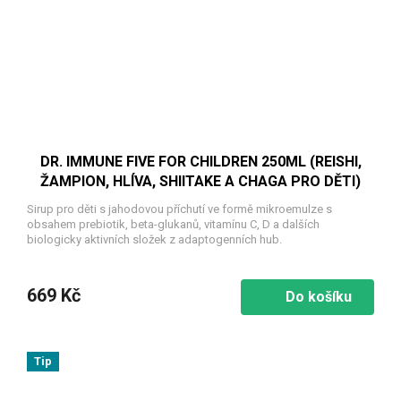
DR. IMMUNE FIVE FOR CHILDREN 250ML (REISHI,
ŽAMPION, HLÍVA, SHIITAKE A CHAGA PRO DĚTI)
Sirup pro děti s jahodovou příchutí ve formě mikroemulze s
obsahem prebiotik, beta-glukanů, vitamínu C, D a dalších
biologicky aktivních složek z adaptogenních hub.
669 Kč
Do košíku
Tip