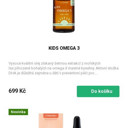
o
d
u
k
t
ů
KIDS OMEGA 3
Vysoce kvalitní olej získaný šetrnou extrakcí z mořských
řas přirozeně bohatých na omega-3 mastné kyseliny. Aktivní složka
DHA je důležitá zejména u dětí v preventivní péči pro...
699 Kč
Do košíku
Novinka