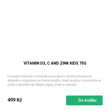
VITAMIN D3, C AND ZINK KIDS 75G
Komplex vitamínů a minerálů na podporu obranyschopnosti
dětského organismu ve formě prášku, který snadno rozmícháte ve
vodě a vytvoříte tak dětem nápoj, který si zamilují.
499 Kč
Do košíku