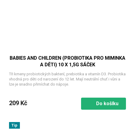
BABIES AND CHILDREN (PROBIOTIKA PRO MIMINKA
A DĚTI) 10 X 1,5G SÁČEK
Tři kmeny probiotických bakterií, prebiotika a vitamín D3. Probiotika
vhodná pro děti od narození do 12 let. Mají neutrální chuť i vůni a
lze je snadno přimíchat do nápoje.
209 Kč
Do košíku
Tip