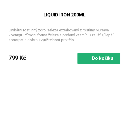
LIQUID IRON 200ML
Unikátní rostlinný zdroj železa extrahovaný z rostliny Murraya
koenigii. Přírodní forma železa a přidaný vitamín C zajišťují lepší
absorpci a dobrou využitelnost pro tělo.
799 Kč
Do košíku