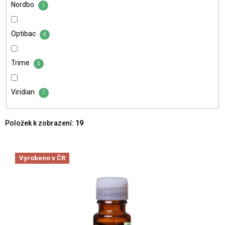
Nordbo
1
Optibac
4
Trime
5
Viridian
7
Položek k zobrazení:
19
V
ý
Vyrobeno v ČR
p
i
s
p
r