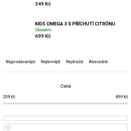
349 Kč
KIDS OMEGA 3 S PŘÍCHUTÍ CITRÓNU
Skladem
699 Kč
Ř
a
Nejprodávanější
Nejlevnější
Nejdražší
Abecedně
z
e
n
í
Cena
p
209
Kč
899
Kč
r
o
d
u
k