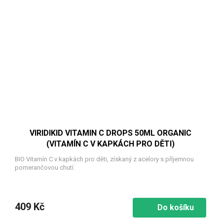
VIRIDIKID VITAMIN C DROPS 50ML ORGANIC
(VITAMÍN C V KAPKÁCH PRO DĚTI)
BIO Vitamín C v kapkách pro děti, získaný z acelory s příjemnou
pomerančovou chutí.
409 Kč
Do košíku