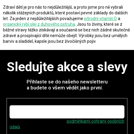
v
l
Zdraví dětí je pro nás to nejdůležitější, a proto jsme pro ně vybrali
á
několik stěžejních produktů, které postaví pevné základy do dalších
d
let. Za jeden z nejdůležitějších považujeme
přírodní vitamín D
a
a
organický rybí olej z duhového pstruha
. Jsou to živiny, které se z
c
běžné stravy těžko získávají a současně se bez nich žádné skutečně
í
zdravé a prospívající dítě nemůže obejít. V
ýrobky jsou bez umělých
p
barviv a sladidel, kapsle jsou bez živočišných pojiv.
r
v
k
Sledujte akce a slevy
y
v
ý
p
Přihlaste se do našeho newsletteru
i
a budete o všem vědět jako první.
s
u
E-mail
Vložením e-mailu souhlasíte s
podmínkami ochrany osobních
údajů