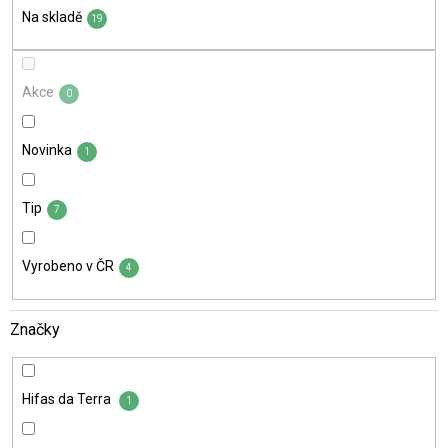
t
Na skladě
ů
19
Akce
0
Novinka
1
Tip
7
Vyrobeno v ČR
4
Značky
Hifas da Terra
1