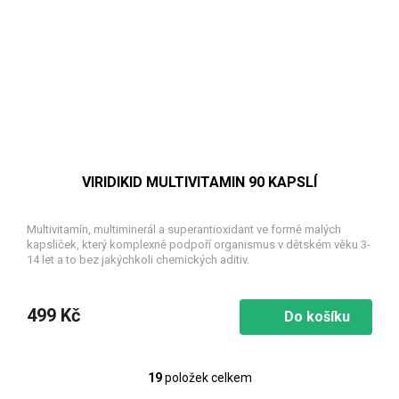
VIRIDIKID MULTIVITAMIN 90 KAPSLÍ
Multivitamín, multiminerál a superantioxidant ve formě malých
kapsliček, který komplexně podpoří organismus v dětském věku 3-
14 let a to bez jakýchkoli chemických aditiv.
499 Kč
Do košíku
19
položek celkem
O