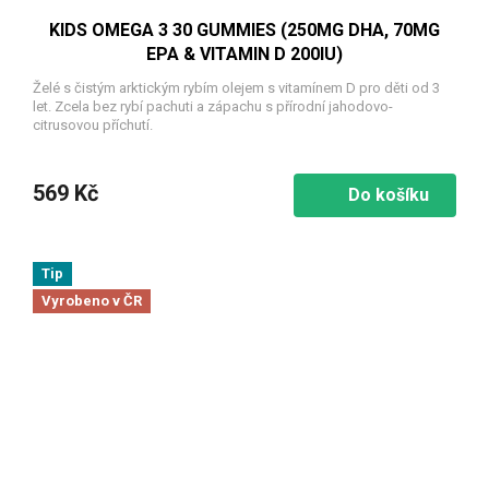
KIDS OMEGA 3 30 GUMMIES (250MG DHA, 70MG
EPA & VITAMIN D 200IU)
Želé s čistým arktickým rybím olejem s vitamínem D pro děti od 3
let. Zcela bez rybí pachuti a zápachu s přírodní jahodovo-
citrusovou příchutí.
569 Kč
Do košíku
Tip
Vyrobeno v ČR