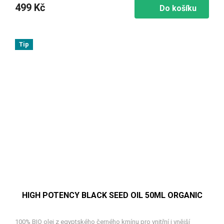
499 Kč
Do košíku
Tip
HIGH POTENCY BLACK SEED OIL 50ML ORGANIC
100% BIO olej z egyptského černého kmínu pro vnitřní i vnější