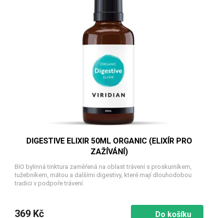
p
i
s
p
r
o
d
u
k
t
ů
DIGESTIVE ELIXIR 50ML ORGANIC (ELIXÍR PRO
ZAŽÍVÁNÍ)
BIO bylinná tinktura zaměřená na oblast trávení s proskurníkem,
tužebníkem, mátou a dalšími digestivy, které mají dlouhodobou
tradici v podpoře trávení.
369 Kč
Do košíku