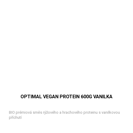
OPTIMAL VEGAN PROTEIN 600G VANILKA
BIO prémiová směs rýžového a hrachového proteinu s vanilkovou
příchutí