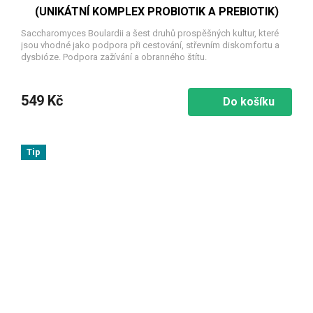
(UNIKÁTNÍ KOMPLEX PROBIOTIK A PREBIOTIK)
Saccharomyces Boulardii a šest druhů prospěšných kultur, které
jsou vhodné jako podpora při cestování, střevním diskomfortu a
dysbióze. Podpora zažívání a obranného štítu.
549 Kč
Do košíku
Tip