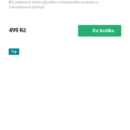
BIO prémiová směs rýžového a hrachového proteinu s
čokoládovou příchutí
499 Kč
Do košíku
Tip