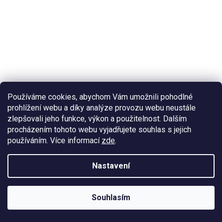
Používáme cookies, abychom Vám umožnili pohodlné
prohlížení webu a díky analýze provozu webu neustále
zlepšovali jeho funkce, výkon a použitelnost. Dalším
ACEROLA LIQUID C 100ML ORGANIC
procházením tohoto webu vyjadřujete souhlas s jejich
používáním. Více informací
zde
.
Sirup z bio aceroly s vysokým obsahem vitamínu C.
Nastavení
Souhlasím
599 Kč
Do košíku