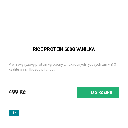
RICE PROTEIN 600G VANILKA
Prémiový rýžový protein vyrobený z naklíčených rýžových zrn v BIO
kvalitě s vanilkovou příchutí.
499 Kč
Do košíku
Tip