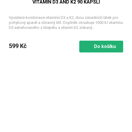
VITAMIN D3 AND K2 90 KAPSLÍ
Vyvážená kombinace vitamínů D3 a K2, dvou zásadních látek pro
pohybový aparát a obranný štít. Doplněk obsahuje 1000 IU vitamínu
D3 extrahovaného z lišejníku a vitamín K2 získaný...
599 Kč
Do košíku