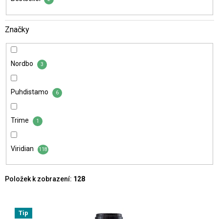
Značky
Nordbo
3
Puhdistamo
6
Trime
1
Viridian
118
Položek k zobrazení:
128
V
ý
Tip