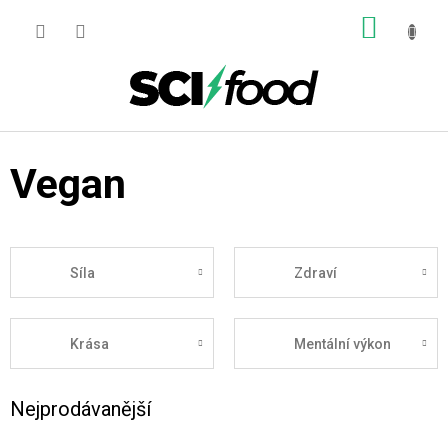
Přejít
NÁKUP
na
obsah
KOŠÍK
Vegan
Síla
Zdraví
Krása
Mentální výkon
Nejprodávanější