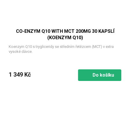
CO-ENZYM Q10 WITH MCT 200MG 30 KAPSLÍ
(KOENZYM Q10)
Koenzym Q10 s trygliceridy se středním řetězcem (MCT) v extra
vysoké dávce.
1 349 Kč
Do košíku