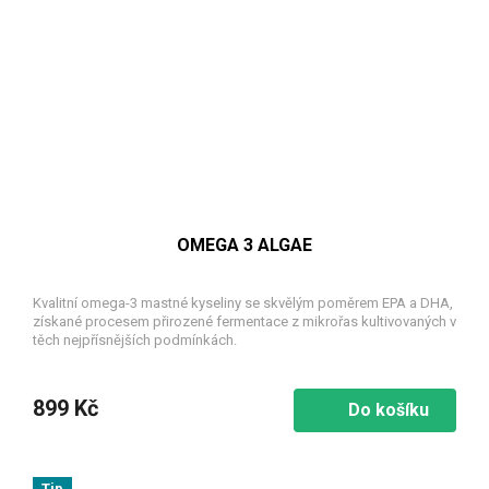
OMEGA 3 ALGAE
Kvalitní omega-3 mastné kyseliny se skvělým poměrem EPA a DHA,
získané procesem přirozené fermentace z mikrořas kultivovaných v
těch nejpřísnějších podmínkách.
899 Kč
Do košíku
Tip