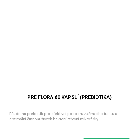
PRE FLORA 60 KAPSLÍ (PREBIOTIKA)
Pět druhů prebiotik pro efektivní podporu zažívacího traktu a
optimální činnost živých bakterií střevní mikroflóry.