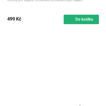
Vhodný pro vegany. Dochuceno pomerančovým olejem.
499 Kč
Do košíku