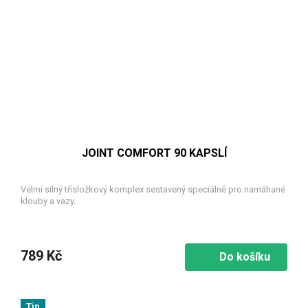
JOINT COMFORT 90 KAPSLÍ
Velmi silný třísložkový komplex sestavený speciálně pro namáhané
klouby a vazy.
789 Kč
Do košíku
Tip