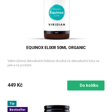
EQUINOX ELIXIR 50ML ORGANIC
Velmi účinná detoxikační tinktura vhodná na detoxikační kúru na
jaře a na podzim.
449 Kč
Do košíku
Tip
Bestseller