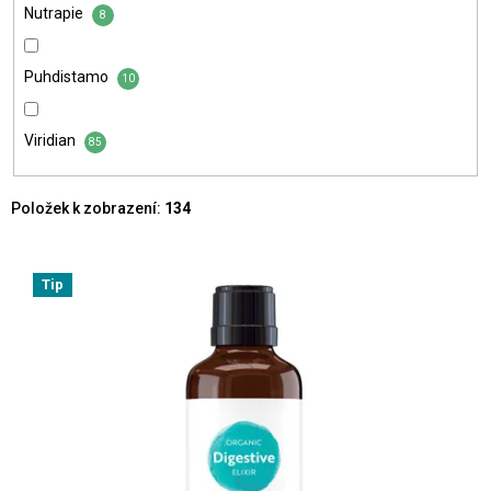
Nutrapie
8
Puhdistamo
10
Viridian
85
Položek k zobrazení:
134
V
ý
Tip
p
i
s
p
r
o
d
u