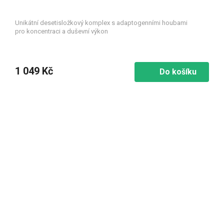
Unikátní desetisložkový komplex s adaptogenními houbami
pro koncentraci a duševní výkon
1 049 Kč
Do košíku