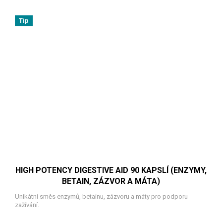
Tip
HIGH POTENCY DIGESTIVE AID 90 KAPSLÍ (ENZYMY,
BETAIN, ZÁZVOR A MÁTA)
Unikátní směs enzymů, betainu, zázvoru a máty pro podporu
zažívání.