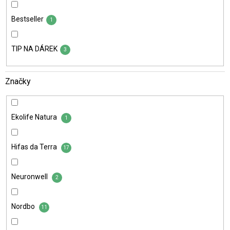
Bestseller
1
TIP NA DÁREK
3
Značky
Ekolife Natura
1
Hifas da Terra
17
Neuronwell
2
Nordbo
11