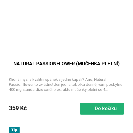
NATURAL PASSIONFLOWER (MUČENKA PLETNÍ)
Klidná mysl a kvalitní spánek v jedné kapsli? Ano, Natural
Passionflower to zvládne! Jen jedna tobolka denně, vám poskytne
400 mg standardizovaného extraktu mučenky pletní se 4...
359 Kč
Do košíku
Tip