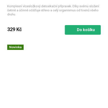
Komplexní vícesložkový detoxikační přípravek. Díky svému složení
šetrně a účinně očišťuje střevo a celý organismus od toxinů všeho
druhu.
329 Kč
Do košíku
Novinka