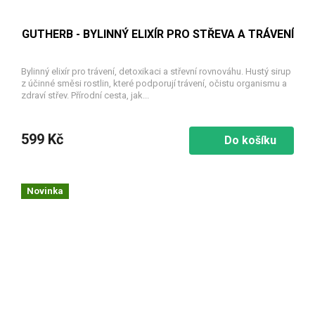
GUTHERB - BYLINNÝ ELIXÍR PRO STŘEVA A TRÁVENÍ
Bylinný elixír pro trávení, detoxikaci a střevní rovnováhu. Hustý sirup
z účinné směsi rostlin, které podporují trávení, očistu organismu a
zdraví střev. Přírodní cesta, jak...
599 Kč
Do košíku
Novinka