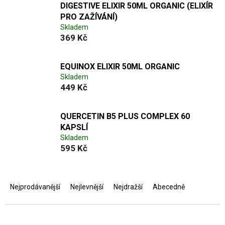
DIGESTIVE ELIXIR 50ML ORGANIC (ELIXÍR
PRO ZAŽÍVÁNÍ)
Skladem
369 Kč
EQUINOX ELIXIR 50ML ORGANIC
Skladem
449 Kč
QUERCETIN B5 PLUS COMPLEX 60
KAPSLÍ
Skladem
595 Kč
Ř
a
Nejprodávanější
Nejlevnější
Nejdražší
Abecedně
z
e
n