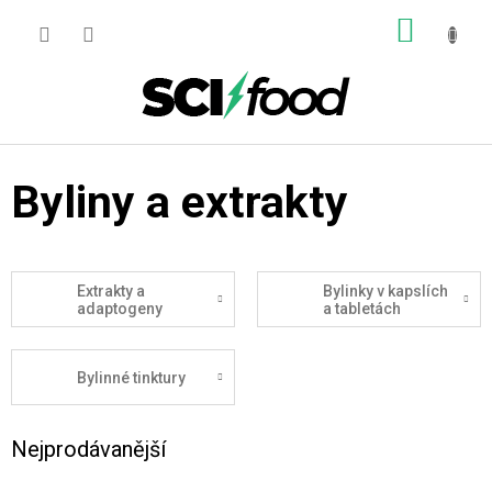
Přejít
NÁKUP
na
obsah
KOŠÍK
Byliny a extrakty
Extrakty a
Bylinky v kapslích
adaptogeny
a tabletách
Bylinné tinktury
Nejprodávanější