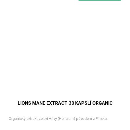
LIONS MANE EXTRACT 30 KAPSLÍ ORGANIC
Organický extrakt ze Lví Hřívy (Hericium) původem z Finska.