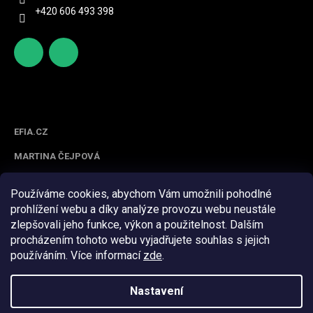
+420 606 493 398
http
scifoo
s://ww
d_cz
w.face
Spolupracujeme
book.c
om/sc
EFIA.CZ
ifood/
MARTINA ČEJPOVÁ
Používáme cookies, abychom Vám umožnili pohodlné
prohlížení webu a díky analýze provozu webu neustále
zlepšovali jeho funkce, výkon a použitelnost. Dalším
procházením tohoto webu vyjadřujete souhlas s jejich
používáním. Více informací
zde
.
Z
á
Nastavení
Vytvořil Shoptet
p