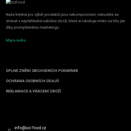
Naše kritéria pro výběr produktů jsou nekompromisní, nebudete se
ztrácet v nepřehledné nabídce zboží, které si nárokuje místo na trhu jen
díky promyšlenému marketingu.
Mapa webu
Informace pro vás
ÚPLNÉ ZNĚNÍ OBCHODNÍCH PODMÍNEK
OCHRANA OSOBNÍCH ÚDAJŮ
REKLAMACE A VRÁCENÍ ZBOŽÍ
Kontakt
info
@
sci-food.cz