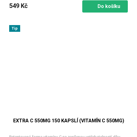
549 Kč
Do košíku
Tip
EXTRA C 550MG 150 KAPSLÍ (VITAMÍN C 550MG)
Patentovaná forma vitamínu C se zesílenou vstřebatelností díky