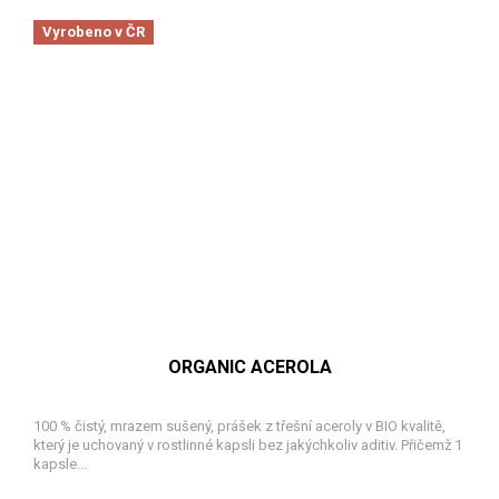
Vyrobeno v ČR
ORGANIC ACEROLA
100 % čistý, mrazem sušený, prášek z třešní aceroly v BIO kvalitě,
který je uchovaný v rostlinné kapsli bez jakýchkoliv aditiv. Přičemž 1
kapsle...