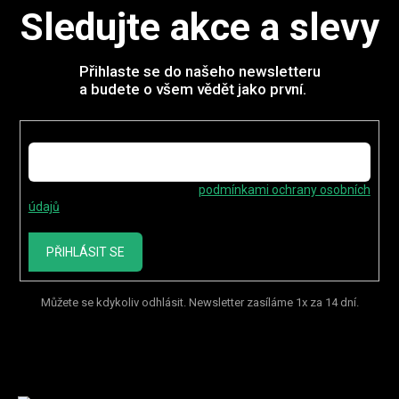
v
Sledujte akce a slevy
k
y
v
ý
Přihlaste se do našeho newsletteru
p
a budete o všem vědět jako první.
i
s
E-mail
u
Vložením e-mailu souhlasíte s
podmínkami ochrany osobních
údajů
PŘIHLÁSIT SE
Můžete se kdykoliv odhlásit. Newsletter zasíláme 1x za 14 dní.