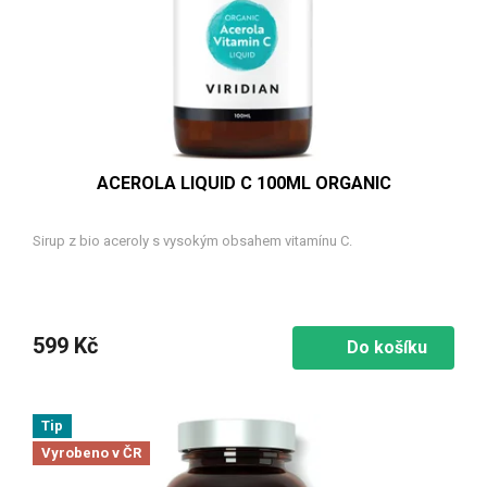
o
d
u
k
t
ů
ACEROLA LIQUID C 100ML ORGANIC
Sirup z bio aceroly s vysokým obsahem vitamínu C.
599 Kč
Do košíku
Tip
Vyrobeno v ČR