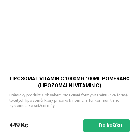
LIPOSOMAL VITAMIN C 1000MG 100ML POMERANČ
(LIPOZOMÁLNÍ VITAMÍN C)
Prémiový produkt s obsahem bioaktivní formy vitamínu C ve formě
tekutých lipozomů, který přispívá k normální funkci imunitního
systému a ke snížení míry...
449 Kč
Do košíku