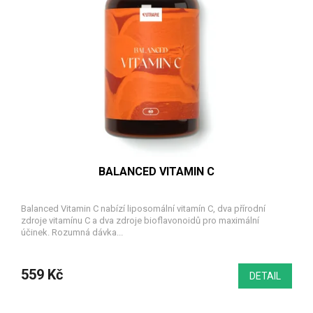
BALANCED VITAMIN C
Balanced Vitamin C nabízí liposomální vitamín C, dva přírodní
zdroje vitamínu C a dva zdroje bioflavonoidů pro maximální
účinek. Rozumná dávka...
559 Kč
DETAIL