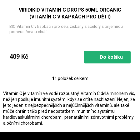
VIRIDIKID VITAMIN C DROPS 50ML ORGANIC
(VITAMÍN C V KAPKÁCH PRO DĚTI)
BIO Vitamín C v kapkách pro děti, získaný z acelory s příjemnou
pomerančovou chutí.
409 Kč
Do košíku
11
položek celkem
O
v
l
Vitamín C je vitamín ve vodě rozpustný. Vitamín C dělá mnohem víc,
á
než jen posiluje imunitní systém, když se cítíte nachlazení. Nejen, že
d
je to jeden z nejbezpečnějších a nejúčinnějších vitamínů, ale také
a
může chránit tělo před nedostatkem imunitního systému,
c
kardiovaskulárními chorobami, prenatálními zdravotními problémy
í
a očními chorobami.
p
r