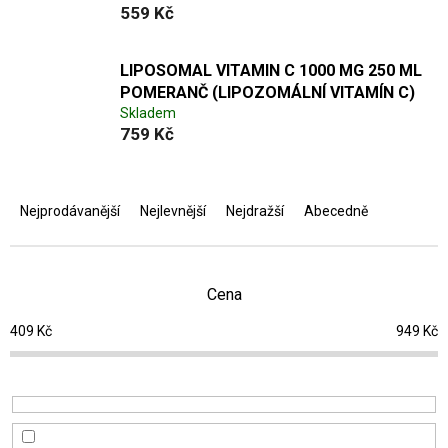
559 Kč
LIPOSOMAL VITAMIN C 1000 MG 250 ML
POMERANČ (LIPOZOMÁLNÍ VITAMÍN C)
Skladem
759 Kč
Ř
a
Nejprodávanější
Nejlevnější
Nejdražší
Abecedně
z
e
n
í
Cena
p
409
Kč
949
Kč
r
o
d
u
k