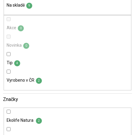
t
Na skladě
ů
9
Akce
0
Novinka
0
Tip
4
Vyrobeno v ČR
2
Značky
Ekolife Natura
2