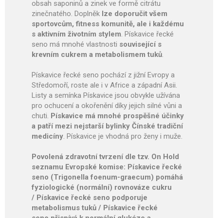
obsah saponinů a zinek ve formě citrátu
zinečnatého. Doplněk
lze doporučit všem
sportovcům, fitness komunitě, ale i každému
s aktivním životním stylem
. Pískavice řecké
seno má mnohé vlastnosti
související s
krevním cukrem a metabolismem tuků
.
Pískavice řecké seno pochází z jižní Evropy a
Středomoří, roste ale i v Africe a západní Asii.
Listy a semínka Pískavice jsou obvykle užívána
pro ochucení a okořenění díky jejich silné vůni a
chuti.
Pískavice má mnohé prospěšné účinky
a patří mezi nejstarší bylinky Čínské tradiční
medicíny
. Pískavice je vhodná pro ženy i muže.
Povolená zdravotní tvrzení dle tzv. On Hold
seznamu Evropské komise: Pískavice řecké
seno (Trigonella foenum-graecum) pomáhá
fyziologické (normální) rovnováze cukru
/ Pískavice řecké seno podporuje
metabolismus tuků / Pískavice řecké