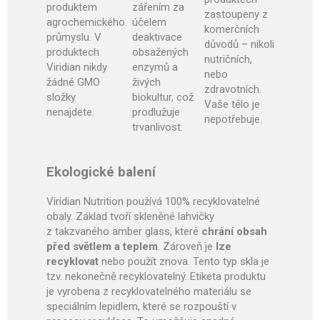
produktem
zářením za
zastoupeny z
agrochemického
účelem
komerčních
průmyslu. V
deaktivace
důvodů – nikoli
produktech
obsažených
nutričních,
Viridian nikdy
enzymů a
nebo
žádné GMO
živých
zdravotních.
složky
biokultur, což
Vaše tělo je
nenajdete.
prodlužuje
nepotřebuje.
trvanlivost.
Ekologické balení
Viridian Nutrition používá 100% recyklovatelné
obaly. Základ tvoří skleněné lahvičky
z takzvaného amber glass, které
chrání obsah
před světlem a teplem
. Zároveň je
lze
recyklovat
nebo použít znova. Tento typ skla je
tzv. nekonečně recyklovatelný. Etiketa produktu
je vyrobena z recyklovatelného materiálu se
speciálním lepidlem, které se rozpouští v