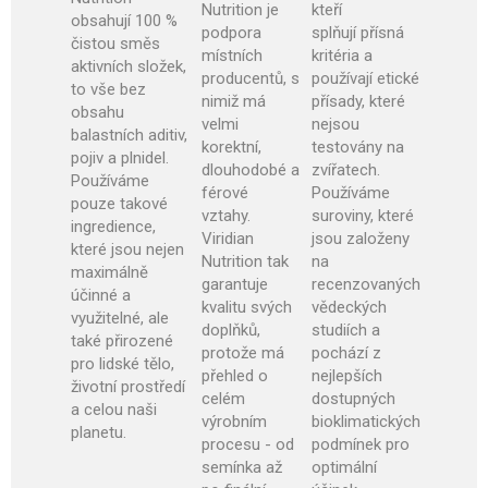
Nutrition je
kteří
obsahují 100 %
podpora
splňují přísná
čistou směs
místních
kritéria a
aktivních složek,
producentů, s
používají etické
to vše bez
nimiž má
přísady, které
obsahu
velmi
nejsou
balastních aditiv,
korektní,
testovány na
pojiv a plnidel.
dlouhodobé a
zvířatech.
Používáme
férové
Používáme
pouze takové
vztahy.
suroviny, které
ingredience,
Viridian
jsou založeny
které jsou nejen
Nutrition tak
na
maximálně
garantuje
recenzovaných
účinné a
kvalitu svých
vědeckých
využitelné, ale
doplňků,
studiích a
také přirozené
protože má
pochází z
pro lidské tělo,
přehled o
nejlepších
životní prostředí
celém
dostupných
a celou naši
výrobním
bioklimatických
planetu.
procesu - od
podmínek pro
semínka až
optimální