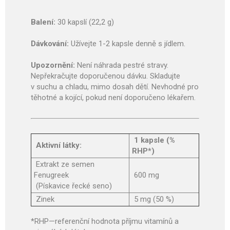
Balení:
30 kapslí (22,2 g)
Dávkování:
Užívejte 1-2 kapsle denně s jídlem.
Upozornění:
Není náhrada pestré stravy.
Nepřekračujte doporučenou dávku. Skladujte
v suchu a chladu, mimo dosah dětí. Nevhodné pro
těhotné a kojící, pokud není doporučeno lékařem.
1 kapsle (%
Aktivní látky:
RHP*)
Extrakt ze semen
Fenugreek
600 mg
(Pískavice řecké seno)
Zinek
5 mg (50 %)
*RHP—referenční hodnota příjmu vitamínů a