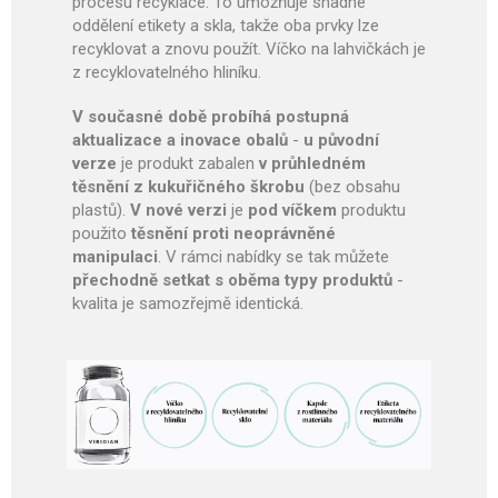
procesu recyklace. To umožňuje snadné
oddělení etikety a skla, takže oba prvky lze
recyklovat a znovu použít. Víčko na lahvičkách je
z recyklovatelného hliníku.
V současné době probíhá postupná
aktualizace a inovace obalů
-
u původní
verze
je produkt zabalen
v průhledném
těsnění z kukuřičného škrobu
(bez obsahu
plastů).
V nové verzi
je
pod víčkem
produktu
použito
těsnění proti neoprávněné
manipulaci
. V rámci nabídky se tak můžete
přechodně setkat s oběma typy produktů
-
kvalita je samozřejmě identická.