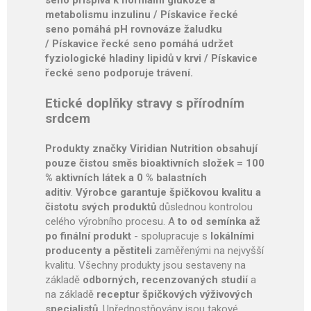
seno přispívá k normální glukóze a
metabolismu inzulinu / Pískavice řecké
seno pomáhá pH rovnováze žaludku
/ Pískavice řecké seno pomáhá udržet
fyziologické hladiny lipidů v krvi / Pískavice
řecké seno podporuje trávení.
Etické doplňky stravy s přírodním
srdcem
Produkty značky Viridian Nutrition obsahují
pouze čistou směs bioaktivních složek = 100
% aktivních látek a 0 % balastních
aditiv
.
Výrobce garantuje špičkovou kvalitu a
čistotu svých produktů
důslednou kontrolou
celého výrobního procesu. A
to od semínka až
po finální produkt
- spolupracuje s
lokálními
producenty a pěstiteli
zaměřenými na nejvyšší
kvalitu. Všechny produkty jsou sestaveny na
základě
odborných, recenzovaných studií
a
na základě
receptur špičkových výživových
specialistů
. Upřednostňovány jsou takové