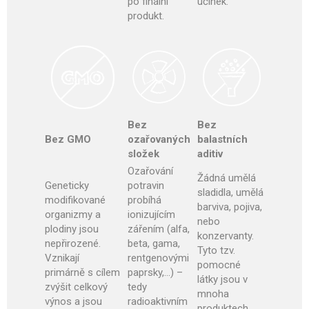
po finální
účinek
.
produkt.
Bez
Bez
Bez GMO
ozařovaných
balastních
složek
aditiv
Ozařování
Žádná umělá
Geneticky
potravin
sladidla, umělá
modifikované
probíhá
barviva, pojiva,
organizmy a
ionizujícím
nebo
plodiny jsou
zářením (alfa,
konzervanty.
nepřirozené.
beta, gama,
Tyto tzv.
Vznikají
rentgenovými
pomocné
primárně s cílem
paprsky,…) –
látky jsou v
zvýšit celkový
tedy
mnoha
výnos a jsou
radioaktivním
produktech