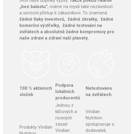
tvoří naše doplňky výživy.
Takže pokud říkáme
„bez balastu“
, máme na mysli také nezávislost
a seriózní přístup k zákazníkovi. To znamená
žádné tlaky investorů, žádné zkratky, žádné
komerční výstřelky, žádné testování na
zvířatech a absolutně žádné kompromisy pro
naše zdraví a zdraví naší planety.
Podpora
100 % aktivních
Netestováno
lokálních
složek
na zvířatech
producentů
Jednou z
klíčových a
Viridian
nosných
Nutrition
zásad
spolupracuje s
Produkty Viridian
Viridian
dodavateli,
Nutrition