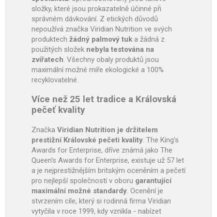
složky, které jsou prokazatelně účinné při
správném dávkování. Z etických důvodů
nepoužívá značka Viridian Nutrition ve svých
produktech
žádný palmový tuk
a žádná z
použitých složek
nebyla testována na
zvířatech
. Všechny obaly produktů jsou
maximální možné míře ekologické a 100%
recyklovatelné.
Více než 25 let tradice a Královská
pečeť kvality
Značka
Viridian Nutrition je držitelem
prestižní Královské pečeti kvality
. The King's
Awards for Enterprise, dříve známá jako The
Queen's Awards for Enterprise, existuje už 57 let
a je nejprestižnějším britským oceněním a pečetí
pro nejlepší společnosti v oboru
garantující
maximální možné standardy
. Ocenění je
stvrzením cíle, který si rodinná firma Viridian
vytyčila v roce 1999, kdy vznikla - nabízet