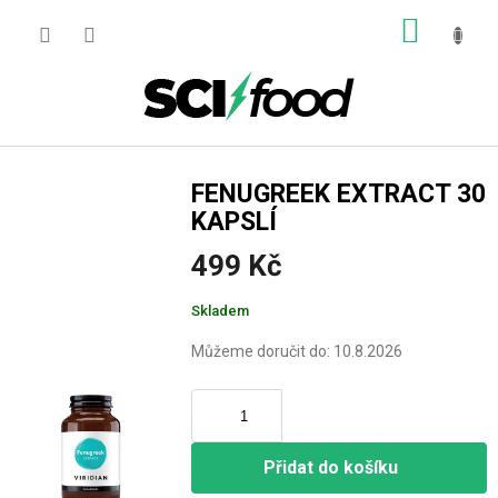
Přejít
NÁKUP
na
obsah
KOŠÍK
FENUGREEK EXTRACT 30
KAPSLÍ
499 Kč
Měrná
Skladem
cena:
Můžeme doručit do:
10.8.2026
Přidat do košíku