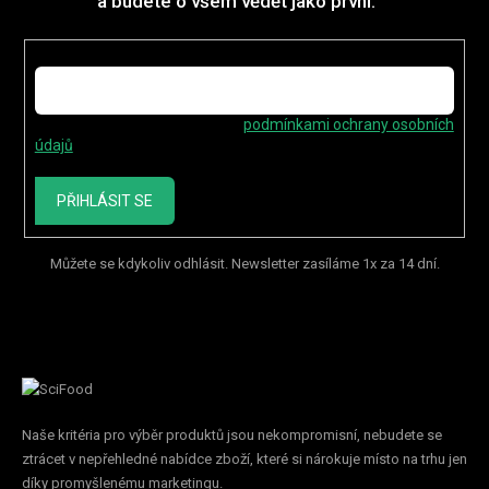
a budete o všem vědět jako první.
E-mail
Vložením e-mailu souhlasíte s
podmínkami ochrany osobních
údajů
PŘIHLÁSIT SE
Můžete se kdykoliv odhlásit. Newsletter zasíláme 1x za 14 dní.
Naše kritéria pro výběr produktů jsou nekompromisní, nebudete se
ztrácet v nepřehledné nabídce zboží, které si nárokuje místo na trhu jen
díky promyšlenému marketingu.