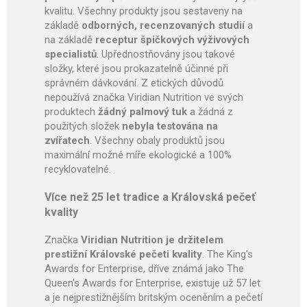
kvalitu. Všechny produkty jsou sestaveny na
základě
odborných, recenzovaných studií
a
na základě
receptur špičkových výživových
specialistů
. Upřednostňovány jsou takové
složky, které jsou prokazatelně účinné při
správném dávkování. Z etických důvodů
nepoužívá značka Viridian Nutrition ve svých
produktech
žádný palmový tuk
a žádná z
použitých složek
nebyla testována na
zvířatech
. Všechny obaly produktů jsou
maximální možné míře ekologické a 100%
recyklovatelné.
Více než 25 let tradice a Královská pečeť
kvality
Značka
Viridian Nutrition je držitelem
prestižní Královské pečeti kvality
. The King's
Awards for Enterprise, dříve známá jako The
Queen's Awards for Enterprise, existuje už 57 let
a je nejprestižnějším britským oceněním a pečetí