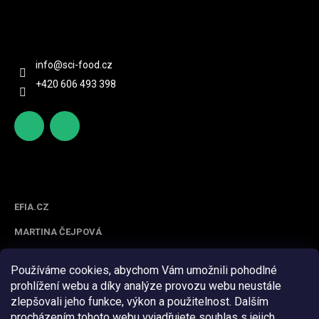
Kontakt
info
@
sci-food.cz
+420 606 493 398
http
scifoo
s://ww
d_cz
w.face
Spolupracujeme
book.c
om/sc
EFIA.CZ
ifood/
MARTINA ČEJPOVÁ
Používáme cookies, abychom Vám umožnili pohodlné
prohlížení webu a díky analýze provozu webu neustále
zlepšovali jeho funkce, výkon a použitelnost. Dalším
procházením tohoto webu vyjadřujete souhlas s jejich