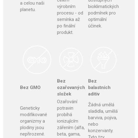
celém
dostupných
a celou naši
výrobním
bioklimatických
planetu.
procesu - od
podmínek pro
semínka až
optimální
po finální
účinek
.
produkt.
Bez
Bez
Bez GMO
ozařovaných
balastních
složek
aditiv
Ozařování
Žádná umělá
Geneticky
potravin
sladidla, umělá
modifikované
probíhá
barviva, pojiva,
organizmy a
ionizujícím
nebo
plodiny jsou
zářením (alfa,
konzervanty.
nepřirozené.
beta, gama,
Tyto tzv.