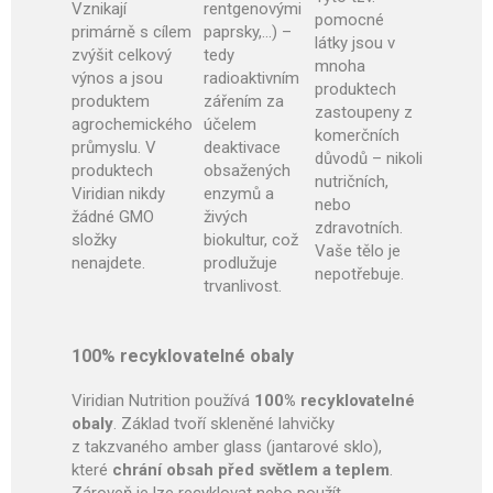
Vznikají
rentgenovými
pomocné
primárně s cílem
paprsky,…) –
látky jsou v
zvýšit celkový
tedy
mnoha
výnos a jsou
radioaktivním
produktech
produktem
zářením za
zastoupeny z
agrochemického
účelem
komerčních
průmyslu. V
deaktivace
důvodů – nikoli
produktech
obsažených
nutričních,
Viridian nikdy
enzymů a
nebo
žádné GMO
živých
zdravotních.
složky
biokultur, což
Vaše tělo je
nenajdete.
prodlužuje
nepotřebuje.
trvanlivost.
100% recyklovatelné obaly
Viridian Nutrition používá
100% recyklovatelné
obaly
. Základ tvoří skleněné lahvičky
z takzvaného amber glass (jantarové sklo),
které
chrání obsah před světlem a teplem
.