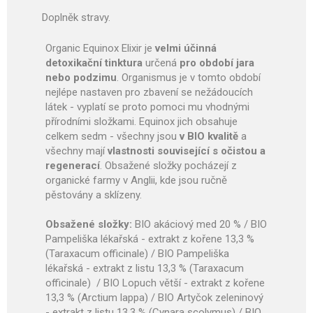
Doplněk stravy.
Organic Equinox Elixir je
velmi účinná
detoxikační tinktura
určená
pro období jara
nebo podzimu
. Organismus je v tomto období
nejlépe nastaven pro zbavení se nežádoucích
látek - vyplatí se proto pomoci mu vhodnými
přírodními složkami. Equinox jich obsahuje
celkem sedm - všechny jsou
v BIO kvalitě
a
všechny mají
vlastnosti související s očistou a
regenerací
. Obsažené složky pocházejí z
organické farmy v Anglii, kde jsou ručně
pěstovány a sklízeny.
Obsažené složky:
BIO akáciový med 20 % / BIO
Pampeliška lékařská - extrakt z kořene 13,3 %
(Taraxacum officinale) / BIO Pampeliška
lékařská - extrakt z listu 13,3 % (Taraxacum
officinale) / BIO Lopuch větší - extrakt z kořene
13,3 % (Arctium lappa) / BIO Artyčok zeleninový
- extrakt z listu 13,3 % (Cynara scolymus) / BIO