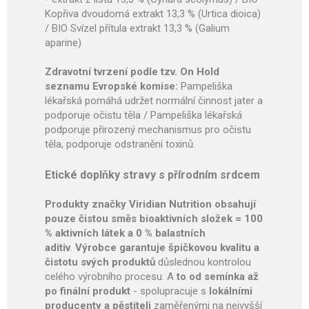
Kopřiva dvoudomá extrakt 13,3 % (Urtica dioica)
/ BIO Svízel přítula extrakt 13,3 % (Galium
aparine)
Zdravotní tvrzení podle tzv. On Hold
seznamu Evropské komise:
Pampeliška
lékařská pomáhá udržet normální činnost jater a
podporuje očistu těla / Pampeliška lékařská
podporuje přirozený mechanismus pro očistu
těla, podporuje odstranění toxinů.
Etické doplňky stravy s přírodním srdcem
Produkty značky Viridian Nutrition obsahují
pouze čistou směs bioaktivních složek = 100
% aktivních látek a 0 % balastních
aditiv
.
Výrobce garantuje špičkovou kvalitu a
čistotu svých produktů
důslednou kontrolou
celého výrobního procesu. A
to od semínka až
po finální produkt
- spolupracuje s
lokálními
producenty a pěstiteli
zaměřenými na nejvyšší