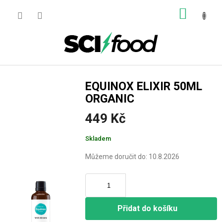
Přejít
NÁKUP
na
obsah
KOŠÍK
EQUINOX ELIXIR 50ML
ORGANIC
449 Kč
Měrná
Skladem
cena:
Můžeme doručit do:
10.8.2026
Přidat do košíku