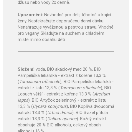
džusu nebo vody 2x denně.
Upozornění:
Nevhodné pro děti, těhotné a kojící
ženy. Nepřekračujte doporučenu denní dávku.
Nenahrazuje vyváženou a pestrou stravu. Vhodné
pro vegany. Skladujte na suchém a chladném
místě mimo dosahu dětí.
Složení:
voda, BIO akáciový med 20 %, BIO
Pampeliška lékařská - extrakt z kořene 13,3 %
(
Taraxacum officinale
), BIO Pampeliška lékařská -
extrakt z listu 13,3 % (
Taraxacum officinale
), BIO
Lopuch větší - extrakt z kořene 13,3 % (
Arctium
lappa
), BIO Artyčok zeleninový - extrakt z listu
13,3 % (
Cynara scolymus
), BIO Kopřiva dvoudomá
extrakt 13,3 % (
Urtica dioica
), BIO Svízel přítula
extrakt 13,3 % (
Galium aparine
). Každý extrakt
obsahuje 20 % BIO alkoholu, celkový obsah
alkoholu 16 %