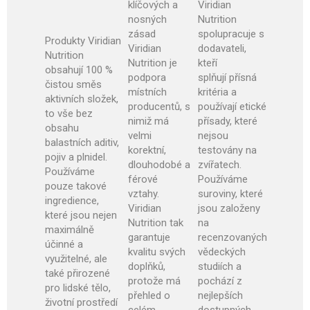
klíčových a
Viridian
nosných
Nutrition
zásad
spolupracuje s
Produkty Viridian
Viridian
dodavateli,
Nutrition
Nutrition je
kteří
obsahují 100 %
podpora
splňují přísná
čistou směs
místních
kritéria a
aktivních složek,
producentů, s
používají etické
to vše bez
nimiž má
přísady, které
obsahu
velmi
nejsou
balastních aditiv,
korektní,
testovány na
pojiv a plnidel.
dlouhodobé a
zvířatech.
Používáme
férové
Používáme
pouze takové
vztahy.
suroviny, které
ingredience,
Viridian
jsou založeny
které jsou nejen
Nutrition tak
na
maximálně
garantuje
recenzovaných
účinné a
kvalitu svých
vědeckých
využitelné, ale
doplňků,
studiích a
také přirozené
protože má
pochází z
pro lidské tělo,
přehled o
nejlepších
životní prostředí