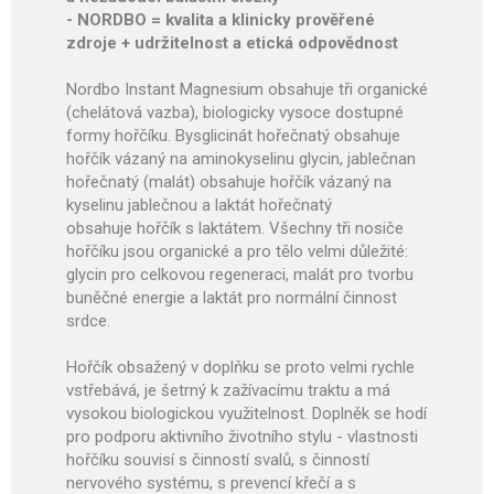
- NORDBO = kvalita a klinicky prověřené
zdroje + udržitelnost a etická odpovědnost
Nordbo Instant Magnesium obsahuje tři organické
(chelátová vazba), biologicky vysoce dostupné
formy hořčíku. Bysglicinát hořečnatý obsahuje
hořčík vázaný na aminokyselinu glycin, jablečnan
hořečnatý (malát) obsahuje hořčík vázaný na
kyselinu jablečnou a laktát hořečnatý
obsahuje hořčík s laktátem. Všechny tři nosiče
hořčíku jsou organické a pro tělo velmi důležité:
glycin pro celkovou regeneraci, malát pro tvorbu
buněčné energie a laktát pro normální činnost
srdce.
Hořčík obsažený v doplňku se proto velmi rychle
vstřebává, je šetrný k zažívacímu traktu a má
vysokou biologickou využitelnost. Doplněk se hodí
pro podporu aktivního životního stylu - vlastnosti
hořčíku souvisí s činností svalů, s činností
nervového systému, s prevencí křečí a s