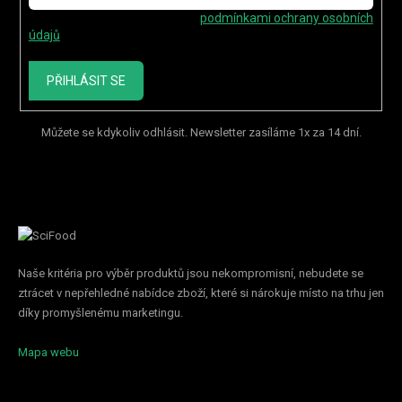
Vložením e-mailu souhlasíte s
podmínkami ochrany osobních
údajů
PŘIHLÁSIT SE
Můžete se kdykoliv odhlásit. Newsletter zasíláme 1x za 14 dní.
Naše kritéria pro výběr produktů jsou nekompromisní, nebudete se
ztrácet v nepřehledné nabídce zboží, které si nárokuje místo na trhu jen
díky promyšlenému marketingu.
Mapa webu