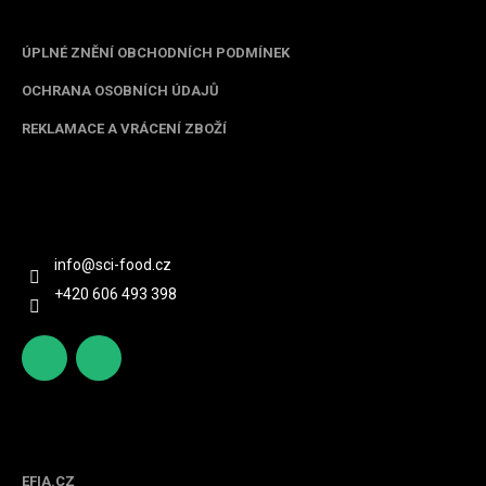
Informace pro vás
ÚPLNÉ ZNĚNÍ OBCHODNÍCH PODMÍNEK
OCHRANA OSOBNÍCH ÚDAJŮ
REKLAMACE A VRÁCENÍ ZBOŽÍ
Kontakt
info
@
sci-food.cz
+420 606 493 398
http
scifoo
s://ww
d_cz
w.face
Spolupracujeme
book.c
om/sc
EFIA.CZ