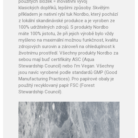
použitých složek = inovativní vývoj
klasických doplňků, lepšími způsoby.
Skvělým
příkladem je nativní rybí tuk Nordbo, který pochází
z lokální skandinávské produkce a je vyroben ze
100% udržitelných zdrojů.
S produkty Nordbo
máte 100% jistotu, že při jejich výrobě bylo vždy
myšleno na maximální možnou funkčnost, kvalitu
zdrojových surovin a zároveň na ohleduplnost k
životnímu prostředí. Všechny produkty Nordbo za
sebou mají buď certifikáty ASC (Aqua
Stewardship Council) nebo I'm Vegan. Všechny
jsou navíc vyrobené podle standardů GMP (Good
Manufacturing Practices). Pro papírové obaly je
použitý recyklovaný papír FSC (Forest
Stewardship Council).