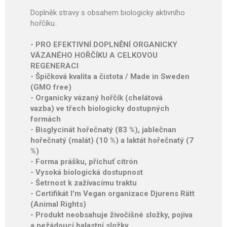
Doplněk stravy s obsahem biologicky aktivního
hořčíku..
- PRO EFEKTIVNÍ DOPLNĚNÍ ORGANICKY
VÁZANÉHO HOŘČÍKU A CELKOVOU
REGENERACI
- Špičková kvalita a čistota / Made in Sweden
(GMO free)
- Organicky vázaný hořčík (chelátová
vazba) ve třech biologicky dostupných
formách
- Bisglycinát hořečnatý (83 %), jablečnan
hořečnatý (malát) (10 %) a laktát hořečnatý (7
%)
- Forma prášku, příchuť citrón
- Vysoká biologická dostupnost
- Šetrnost k zažívacímu traktu
- Certifikát I'm Vegan organizace Djurens Rätt
(Animal Rights)
- Produkt neobsahuje živočišné složky, pojiva
a nežádoucí balastní složky