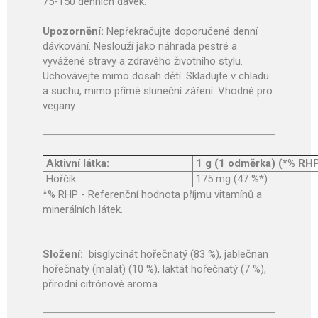
75-150 denních dávek.
Upozornění:
Nepřekračujte doporučené denní
dávkování. Neslouží jako náhrada pestré a
vyvážené stravy a zdravého životního stylu.
Uchovávejte mimo dosah dětí. Skladujte v chladu
a suchu, mimo přímé sluneční záření. Vhodné pro
vegany.
Aktivní látka:
1 g (1 odměrka) (*% RH
Hořčík
175 mg (47 %*)
*% RHP - Referenční hodnota příjmu vitamínů a
minerálních látek.
Složení:
bisglycinát hořečnatý (83 %), jablečnan
hořečnatý (malát) (10 %), laktát hořečnatý (7 %),
přírodní citrónové aroma.