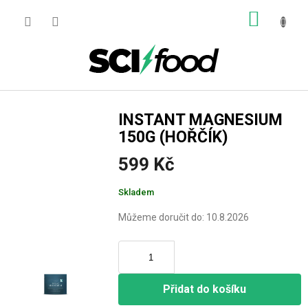
Přejít
NÁKUP
na
obsah
KOŠÍK
INSTANT MAGNESIUM
150G (HOŘČÍK)
599 Kč
Měrná
Skladem
cena:
Můžeme doručit do:
10.8.2026
Přidat do košíku