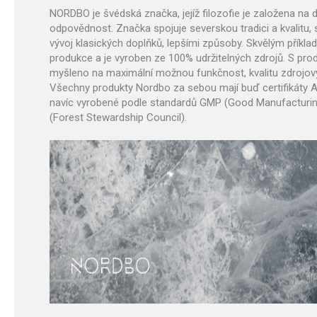
NORDBO je švédská značka, jejíž filozofie je založena na dv
odpovědnost.
Značka spojuje severskou tradici a kvalitu,
vývoj klasických doplňků, lepšími způsoby.
Skvělým příklad
produkce a je vyroben ze 100% udržitelných zdrojů.
S prod
myšleno na maximální možnou funkčnost, kvalitu zdrojový
Všechny produkty Nordbo za sebou mají buď certifikáty 
navíc vyrobené podle standardů GMP (Good Manufacturing 
(Forest Stewardship Council).