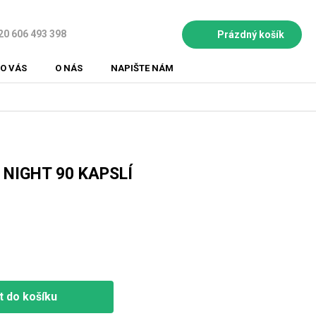
20 606 493 398
Prázdný košík
NÁKUPNÍ
KOŠÍK
O VÁS
O NÁS
NAPIŠTE NÁM
NIGHT 90 KAPSLÍ
t do košíku