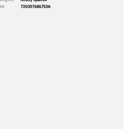
AN
:
7350076867506