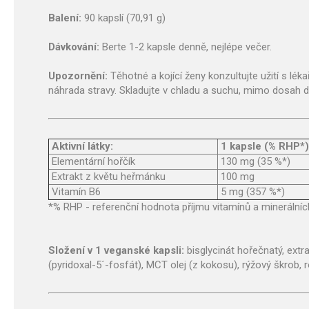
Balení:
90 kapslí (70,91 g)
Dávkování:
Berte 1-2 kapsle denně, nejlépe večer.
Upozornění:
Těhotné a kojící ženy konzultujte užití s l
náhrada stravy. Skladujte v chladu a suchu, mimo dosah d
Aktivní látky:
1 kapsle (% RHP*)
Elementární hořčík
130 mg (35 %*)
Extrakt z květu heřmánku
100 mg
Vitamín B6
5 mg (357 %*)
*% RHP - referenční hodnota příjmu vitamínů a minerálníc
Složení v 1 veganské kapsli:
bisglycinát hořečnatý, extr
(pyridoxal-5´-fosfát), MCT olej (z kokosu), rýžový škrob, 