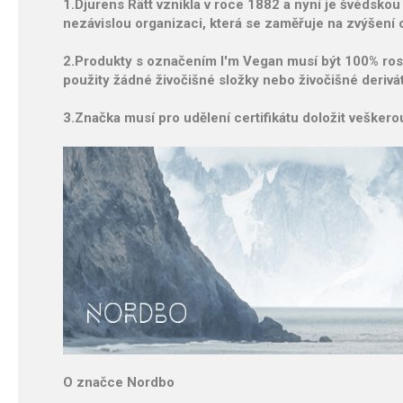
1.Djurens Rätt vznikla v roce 1882 a nyní je švédskou 
nezávislou organizaci, která se zaměřuje na zvýšení
2.Produkty s označením I'm Vegan musí být 100% rost
použity žádné živočišné složky nebo živočišné derivát
3.Značka musí pro udělení certifikátu doložit veške
O značce Nordbo