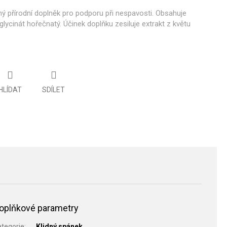
ý přírodní doplněk pro podporu při nespavosti. Obsahuje
lycinát hořečnatý. Účinek doplňku zesiluje extrakt z květu
HLÍDAT
SDÍLET
oplňkové parametry
ategorie
:
Klidný spánek