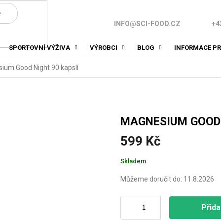
INFO@SCI-FOOD.CZ
+4
SPORTOVNÍ VÝŽIVA
VÝROBCI
BLOG
INFORMACE PR
ium Good Night 90 kapslí
MAGNESIUM GOOD 
599 Kč
Měrná
Skladem
cena:
Můžeme doručit do:
11.8.2026
Přida