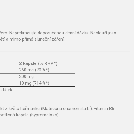
ékařem. Nepřekračujte doporučenou denní dávku. Neslouží jako
ětí a mimo přímé sluneční záření.
2 kapsle (% RHP*)
260 mg (70 %*)
200 mg
10 mg (714 %*)
h látek
akt z květu heřmánku (Matricaria chamomilla L.), vitamín B6
rostlinná kapsle (hypromelóza).