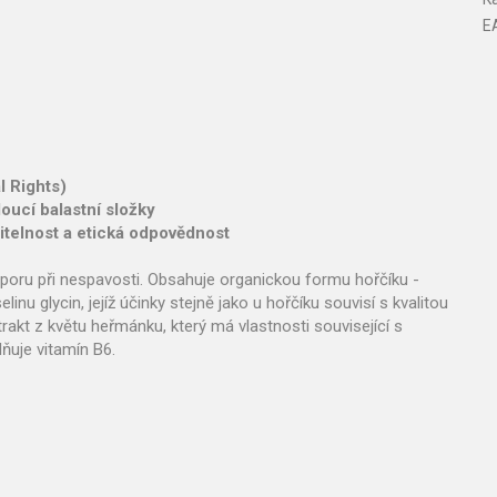
E
l Rights)
oucí balastní složky
žitelnost a etická odpovědnost
poru při nespavosti. Obsahuje organickou formu hořčíku -
inu glycin, jejíž účinky stejně jako u hořčíku souvisí s kvalitou
akt z květu heřmánku, který má vlastnosti související s
ňuje vitamín B6.