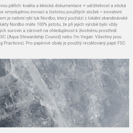
ou pilířích: kvalita a klinická dokumentace + udržitelnost a etická
 se smysluplnou inovací a čistotou použitých složek = inovativní
em je nativní rybí tuk Nordbo, který pochází z lokální skandinávské
ukty Nordbo máte 100% jistotu, že při jejich výrobě bylo vždy
ch surovin a zároveň na ohleduplnost k životnímu prostředí.
ASC (Aqua Stewardship Council) nebo I'm Vegan. Všechny jsou
Practices). Pro papírové obaly je použitý recyklovaný papír FSC