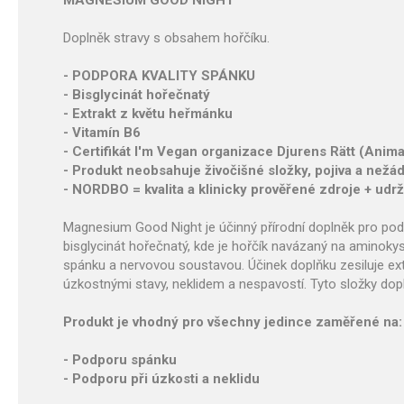
MAGNESIUM GOOD NIGHT
Doplněk stravy s obsahem hořčíku.
- PODPORA KVALITY SPÁNKU
- Bisglycinát hořečnatý
- Extrakt z květu heřmánku
- Vitamín B6
- Certifikát I'm Vegan organizace Djurens Rätt (Anima
- Produkt neobsahuje živočišné složky, pojiva a nežád
- NORDBO = kvalita a klinicky prověřené zdroje + udr
Magnesium Good Night je účinný přírodní doplněk pro pod
bisglycinát hořečnatý, kde je hořčík navázaný na aminokysel
spánku a nervovou soustavou. Účinek doplňku zesiluje extr
úzkostnými stavy, neklidem a nespavostí. Tyto složky dopl
Produkt je vhodný pro všechny jedince zaměřené na:
- Podporu spánku
- Podporu při úzkosti a neklidu