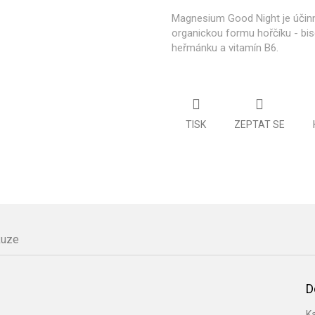
Magnesium Good Night je účinn
organickou formu hořčíku - bisg
heřmánku a vitamín B6.
TISK
ZEPTAT SE
kuze
D
K