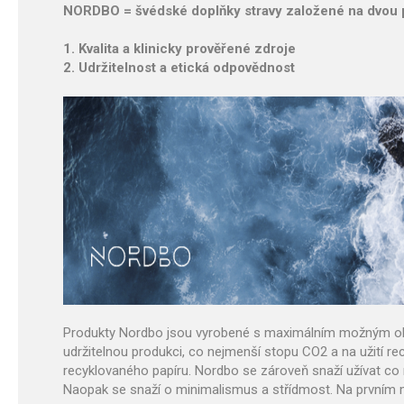
NORDBO = švédské doplňky stravy založené na dvou pi
1. Kvalita a klinicky prověřené zdroje
2. Udržitelnost a etická odpovědnost
Produkty Nordbo jsou vyrobené s maximálním možným ohled
udržitelnou produkci, co nejmenší stopu CO2 a na užití re
recyklovaného papíru. Nordbo se zároveň snaží užívat c
Naopak se snaží o minimalismus a střídmost. Na prvním mí