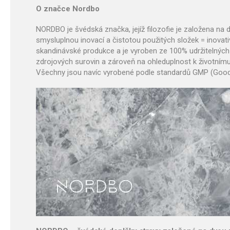
O značce Nordbo
NORDBO je švédská značka, jejíž filozofie je založena na d
smysluplnou inovací a čistotou použitých složek = inovativ
skandinávské produkce a je vyroben ze 100% udržitelných 
zdrojových surovin a zároveň na ohleduplnost k životním
Všechny jsou navíc vyrobené podle standardů GMP (Good M