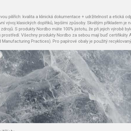
vou pilířích: kvalita a klinická dokumentace + udržitelnost a etická o
ní vývoj klasických doplňků, lepšími způsoby. Skvělým příkladem je nat
zdrojů.
S produkty Nordbo máte 100% jistotu, že při jejich výrobě b
u prostředí. Všechny produkty Nordbo za sebou mají buď certifikáty
anufacturing Practices). Pro papírové obaly je použitý recyklovaný