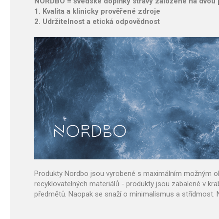
NORDBO = švédské doplňky stravy založené na dvou pi
1. Kvalita a klinicky prověřené zdroje
2. Udržitelnost a etická odpovědnost
Produkty Nordbo jsou vyrobené s maximálním možným ohlede
recyklovatelných materiálů - produkty jsou zabalené v k
předmětů. Naopak se snaží o minimalismus a střídmost. Na