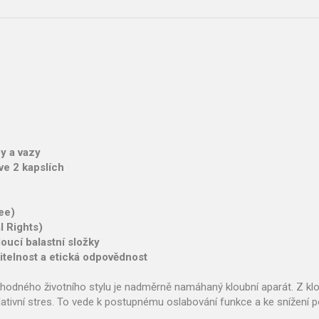
y a vazy
ve 2 kapslích
ee)
l Rights)
oucí balastní složky
žitelnost a etická odpovědnost
nevhodného životního stylu je nadměrně namáhaný kloubní aparát. Z klo
dativní stres. To vede k postupnému oslabování funkce a ke snížení po