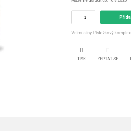
Můžeme doručit do:
10.8.2026
Přida
Velmi silný třísložkový komple
TISK
ZEPTAT SE