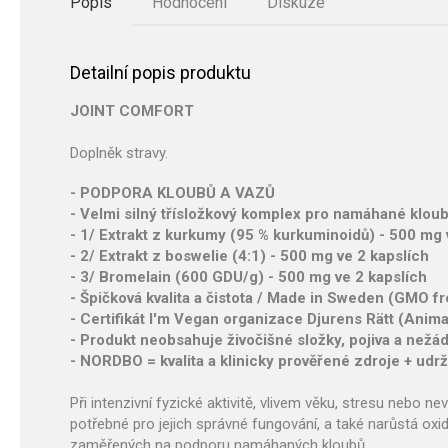
Popis
Hodnocení
Diskuze
Detailní popis produktu
JOINT COMFORT
Doplněk stravy.
- PODPORA KLOUBŮ A VAZŮ
- Velmi silný třísložkový komplex pro namáhané kloub
- 1/ Extrakt z kurkumy (95 % kurkuminoidů) - 500 mg 
- 2/ Extrakt z boswelie (4:1) - 500 mg ve 2 kapslích
- 3/ Bromelain (600 GDU/g) - 500 mg ve 2 kapslích
- Špičková kvalita a čistota / Made in Sweden (GMO fr
- Certifikát I'm Vegan organizace Djurens Rätt (Anima
- Produkt neobsahuje živočišné složky, pojiva a nežád
- NORDBO = kvalita a klinicky prověřené zdroje + udr
Při intenzivní fyzické aktivitě, vlivem věku, stresu nebo 
potřebné pro jejich správné fungování, a také narůstá oxi
zaměřených na podporu namáhaných kloubů.