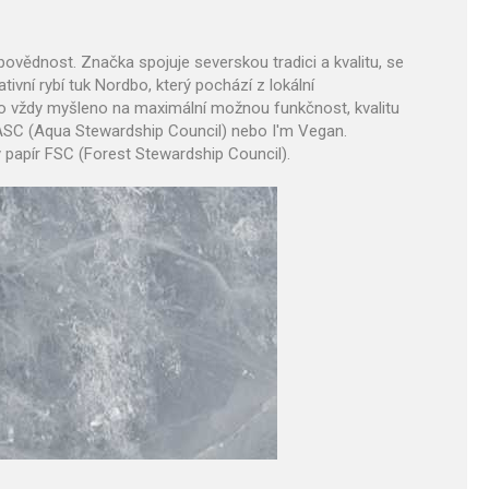
dpovědnost. Značka spojuje severskou tradici a kvalitu, se
ivní rybí tuk Nordbo, který pochází z lokální
ylo vždy myšleno na maximální možnou funkčnost, kvalitu
 ASC (Aqua Stewardship Council) nebo I'm Vegan.
 papír FSC (Forest Stewardship Council).