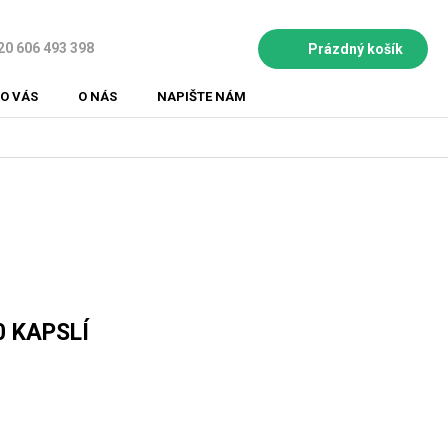
20 606 493 398
Prázdný košík
NÁKUPNÍ
KOŠÍK
O VÁS
O NÁS
NAPIŠTE NÁM
 KAPSLÍ