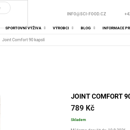
INFO@SCI-FOOD.CZ
+4
SPORTOVNÍ VÝŽIVA
VÝROBCI
BLOG
INFORMACE PR
Joint Comfort 90 kapslí
JOINT COMFORT 90
789 Kč
Měrná
Skladem
cena: