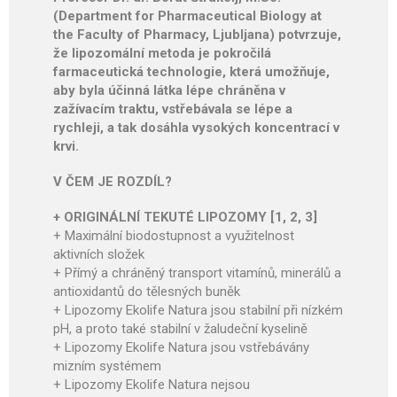
(Department for Pharmaceutical Biology at
the Faculty of Pharmacy, Ljubljana) potvrzuje,
že lipozomální metoda je pokročilá
farmaceutická technologie, která umožňuje,
aby byla účinná látka lépe chráněna v
zažívacím traktu, vstřebávala se lépe a
rychleji, a tak dosáhla vysokých koncentrací v
krvi.
V ČEM JE ROZDÍL?
+ ORIGINÁLNÍ TEKUTÉ LIPOZOMY [1, 2, 3]
+ Maximální biodostupnost a využitelnost
aktivních složek
+ Přímý a chráněný transport vitamínů, minerálů a
antioxidantů do tělesných buněk
+ Lipozomy Ekolife Natura jsou stabilní při nízkém
pH, a proto také stabilní v žaludeční kyselině
+ Lipozomy Ekolife Natura jsou vstřebávány
mizním systémem
+ Lipozomy Ekolife Natura nejsou