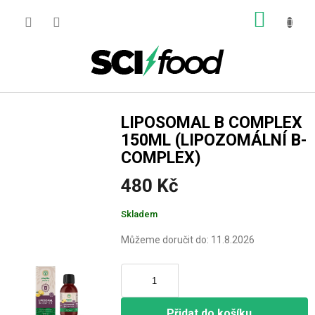
Přejít
NÁKUP
na
obsah
KOŠÍK
LIPOSOMAL B COMPLEX
150ML (LIPOZOMÁLNÍ B-
COMPLEX)
480 Kč
Měrná
Skladem
cena:
Můžeme doručit do:
11.8.2026
Přidat do košíku