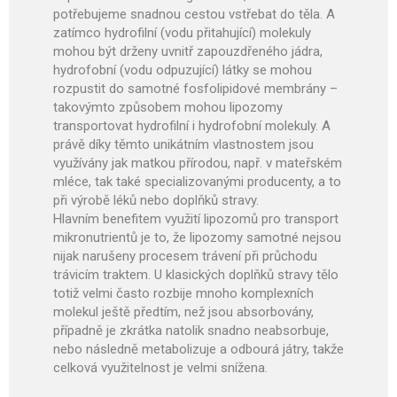
potřebujeme snadnou cestou vstřebat do těla. A
zatímco hydrofilní (vodu přitahující) molekuly
mohou být drženy uvnitř zapouzdřeného jádra,
hydrofobní (vodu odpuzující) látky se mohou
rozpustit do samotné fosfolipidové membrány –
takovýmto způsobem mohou lipozomy
transportovat hydrofilní i hydrofobní molekuly. A
právě díky těmto unikátním vlastnostem jsou
využívány jak matkou přírodou, např. v mateřském
mléce, tak také specializovanými producenty, a to
při výrobě léků nebo doplňků stravy.
Hlavním benefitem využití lipozomů pro transport
mikronutrientů je to, že lipozomy samotné nejsou
nijak narušeny procesem trávení při průchodu
trávicím traktem. U klasických doplňků stravy tělo
totiž velmi často rozbije mnoho komplexních
molekul ještě předtím, než jsou absorbovány,
případně je zkrátka natolik snadno neabsorbuje,
nebo následně metabolizuje a odbourá játry, takže
celková využitelnost je velmi snížena.