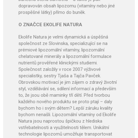
dopravován obsah lipozomu (vitamíny nebo jiné
prospěšné látky) přímo do buněk.
O ZNAČCE EKOLIFE NATURA
Ekolife Natura je velmi dynamická a úspěšná
společnost ze Slovinska, specializující se na
prémiové lipozomální vitamíny, lipozomální
chelatované minerály a lipozomální formulace
nutrientů prověřené klinickými studiemi.
Společnost založily v roce 2007 výživové
specialistky, sestry Tjaša a Tajča Pavček.
Obrovskou motivací je jim zájem o zdravý životní
styl, vzdělávání se, sdílení informací a především
to, že jsou obě maminky tří dětí. Před tvorbou
každého nového produktu se proto ptají – daly
bychom ho i svým dětem? Lepší záruku kvality
bychom nenašli. Lipozomální vitamíny od Ekolife
Natura jsou naprostou špičkou z hlediska
vstřebatelnosti a využitelnosti tělem. Unikátní
technologie lipozomů umožňuje transportovat