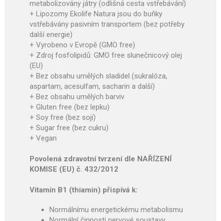
metabolizovány játry (odlišná cesta vstřebávání)
+ Lipozomy Ekolife Natura jsou do buňky
vstřebávány pasivním transportem (bez potřeby
další energie)
+ Vyrobeno v Evropě (GMO free)
+ Zdroj fosfolipidů: GMO free slunečnicový olej
(EU)
+ Bez obsahu umělých sladidel (sukralóza,
aspartam, acesulfam, sacharin a další)
+ Bez obsahu umělých barviv
+ Gluten free (bez lepku)
+ Soy free (bez soji)
+ Sugar free (bez cukru)
+ Vegan
Povolená zdravotní tvrzení dle NAŘÍZENÍ
KOMISE (EU) č. 432/2012
Vitamín B1 (thiamin) přispívá k:
Normál­nímu energetickému meta­bolismu
Normální činnosti nervové soustavy