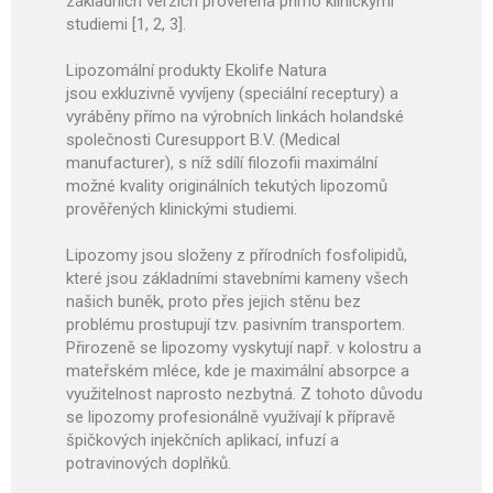
základních verzích prověřena přímo klinickými
studiemi [1, 2, 3].
Lipozomální produkty Ekolife Natura
jsou exkluzivně vyvíjeny (speciální receptury) a
vyráběny přímo na výrobních linkách holandské
společnosti Curesupport B.V. (Medical
manufacturer), s níž sdílí filozofii maximální
možné kvality originálních tekutých lipozomů
prověřených klinickými studiemi.
Lipozomy jsou složeny z přírodních fosfolipidů,
které jsou základními stavebními kameny všech
našich buněk, proto přes jejich stěnu bez
problému prostupují tzv. pasivním transportem.
Přirozeně se lipozomy vyskytují např. v kolostru a
mateřském mléce, kde je maximální absorpce a
využitelnost naprosto nezbytná. Z tohoto důvodu
se lipozomy profesionálně využívají k přípravě
špičkových injekčních aplikací, infuzí a
potravinových doplňků.