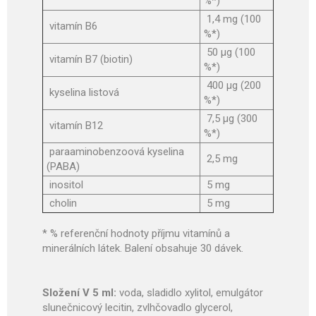
%*)
1,4 mg (100
vitamín B6
%*)
50 µg (100
vitamín B7 (biotin)
%*)
400 µg (200
kyselina listová
%*)
7,5 µg (300
vitamín B12
%*)
paraaminobenzoová kyselina
2,5 mg
(PABA)
inositol
5 mg
cholin
5 mg
* % referenční hodnoty příjmu vitamínů a
minerálních látek. Balení obsahuje 30 dávek.
Složení V 5 ml:
voda, sladidlo xylitol, emulgátor
slunečnicový lecitin, zvlhčovadlo glycerol,