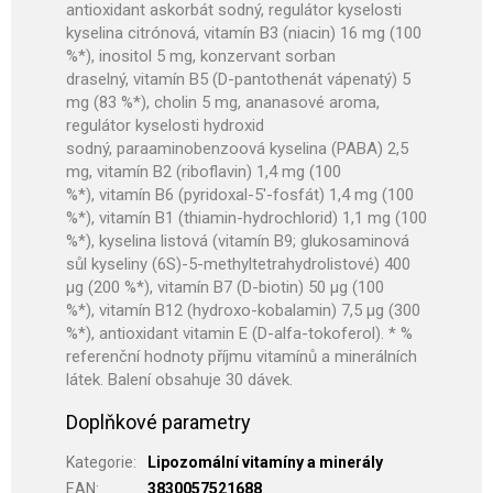
antioxidant askorbát sodný, regulátor kyselosti
kyselina citrónová, vitamín B3 (niacin) 16 mg (100
%*), inositol 5 mg, konzervant sorban
draselný, vitamín B5 (D-pantothenát vápenatý) 5
mg (83 %*), cholin 5 mg, ananasové aroma,
regulátor kyselosti hydroxid
sodný, paraaminobenzoová kyselina (PABA) 2,5
mg, vitamín B2 (riboflavin) 1,4 mg (100
%*), vitamín B6 (pyridoxal-5'-fosfát) 1,4 mg (100
%*), vitamín B1 (thiamin-hydrochlorid) 1,1 mg (100
%*), kyselina listová (vitamín B9; glukosaminová
sůl kyseliny (6S)-5-methyltetrahydrolistové) 400
µg (200 %*), vitamín B7 (D-biotin) 50 µg (100
%*), vitamín B12 (hydroxo-kobalamin) 7,5 µg (300
%*), antioxidant vitamin E (D-alfa-tokoferol). * %
referenční hodnoty příjmu vitamínů a minerálních
látek. Balení obsahuje 30 dávek.
Doplňkové parametry
Kategorie
:
Lipozomální vitamíny a minerály
EAN
:
3830057521688