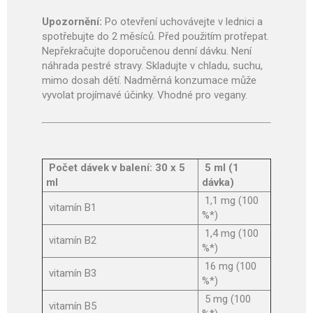
Upozornění:
Po otevření uchovávejte v lednici a
spotřebujte do 2 měsíců. Před použitím protřepat.
Nepřekračujte doporučenou denní dávku. Není
náhrada pestré stravy. Skladujte v chladu, suchu,
mimo dosah dětí. Nadměrná konzumace může
vyvolat projímavé účinky. Vhodné pro vegany.
Počet dávek v balení: 30 x 5
5 ml (1
ml
dávka)
1,1 mg (100
vitamín B1
%*)
1,4 mg (100
vitamín B2
%*)
16 mg (100
vitamín B3
%*)
5 mg (100
vitamín B5