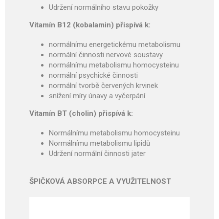
Udržení normálního stavu pokožky
Vitamín B12 (kobalamin) přispívá k:
normálnímu energetickému metabolismu
normální činnosti nervové soustavy
normálnímu metabolismu homocysteinu
normální psychické činnosti
normální tvorbě červených krvinek
snížení míry únavy a vyčerpání
Vitamín BT (cholin) přispívá k:
Normál­nímu metabolismu homo­cysteinu
Normál­nímu metabolismu lipidů
Udržení normální činnosti jater
ŠPIČKOVÁ ABSORPCE A VYUŽITELNOST