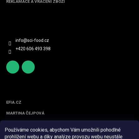
REKLAMACE A VRÁCENÍ ZBOŽÍ
Kontakt
info
@
sci-food.cz
+420 606 493 398
http
scifoo
s://ww
d_cz
w.face
Spolupracujeme
book.c
om/sc
EFIA.CZ
ifood/
MARTINA ČEJPOVÁ
Používáme cookies, abychom Vám umožnili pohodlné
prohlížení webu a díky analýze provozu webu neustále