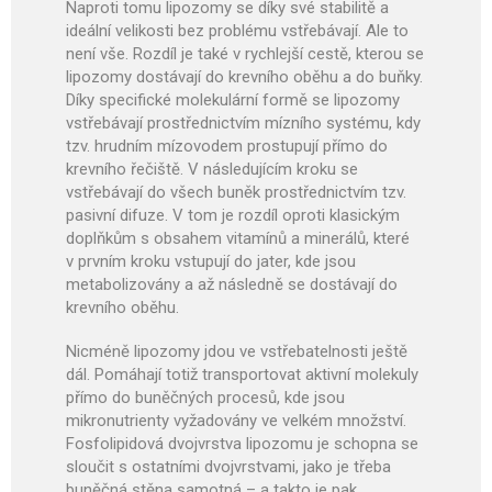
Naproti tomu lipozomy se díky své stabilitě a
ideální velikosti bez problému vstřebávají. Ale to
není vše. Rozdíl je také v rychlejší cestě, kterou se
lipozomy dostávají do krevního oběhu a do buňky.
Díky specifické molekulární formě se lipozomy
vstřebávají prostřednictvím mízního systému, kdy
tzv. hrudním mízovodem prostupují přímo do
krevního řečiště. V následujícím kroku se
vstřebávají do všech buněk prostřednictvím tzv.
pasivní difuze. V tom je rozdíl oproti klasickým
doplňkům s obsahem vitamínů a minerálů, které
v prvním kroku vstupují do jater, kde jsou
metabolizovány a až následně se dostávají do
krevního oběhu.
Nicméně lipozomy jdou ve vstřebatelnosti ještě
dál. Pomáhají totiž transportovat aktivní molekuly
přímo do buněčných procesů, kde jsou
mikronutrienty vyžadovány ve velkém množství.
Fosfolipidová dvojvrstva lipozomu je schopna se
sloučit s ostatními dvojvrstvami, jako je třeba
buněčná stěna samotná – a takto je pak