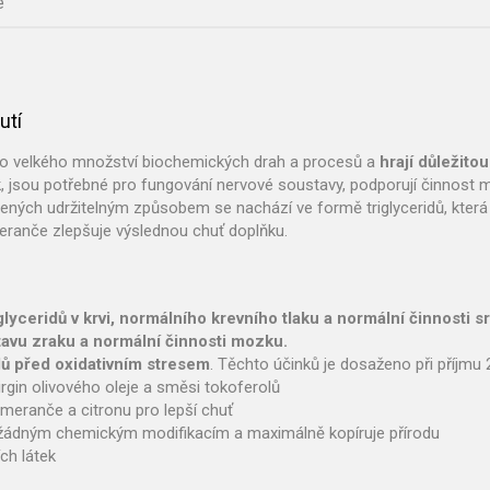
e
utí
do velkého množství biochemických drah a procesů a
hrají důležito
 jsou potřebné pro fungování nervové soustavy, podporují činnost m
ovených udržitelným způsobem se nachází ve formě triglyceridů, která
meranče zlepšuje výslednou chuť doplňku.
glyceridů v krvi, normálního krevního tlaku a normální činnosti s
avu zraku a normální činnosti mozku.
dů před oxidativním stresem
. Těchto účinků je dosaženo při příjmu 
rgin olivového oleje a směsi tokoferolů
omeranče a citronu pro lepší chuť
žádným chemickým modifikacím a maximálně kopíruje přírodu
ch látek