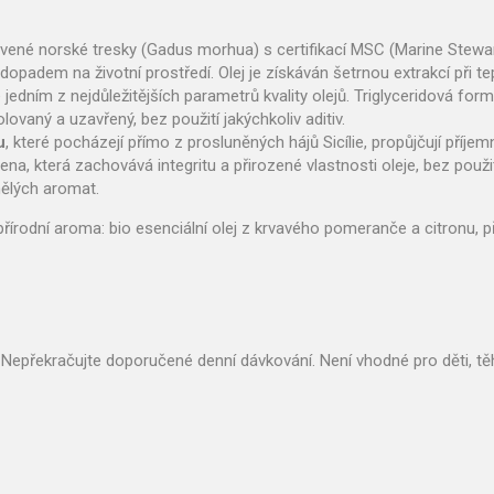
vené norské tresky (Gadus morhua) s certifikací MSC (Marine Steward
opadem na životní prostředí. Olej je získáván šetrnou extrakcí při te
e jedním z nejdůležitějších parametrů kvality olejů. Triglyceridová fo
lovaný a uzavřený, bez použití jakýchkoliv aditiv.
u
, které pocházejí přímo z prosluněných hájů Sicílie, propůjčují příje
ena, která zachovává integritu a přirozené vlastnosti oleje, bez použ
ělých aromat.
j, přírodní aroma: bio esenciální olej z krvavého pomeranče a citronu, 
 Nepřekračujte doporučené denní dávkování. Není vhodné pro děti, těh