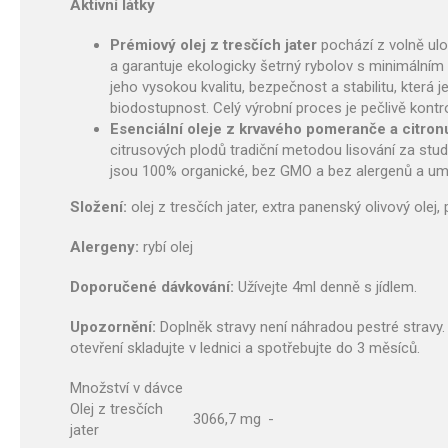
Aktivní látky
Prémiový olej z tresčích jater
pochází z volně ulo
a garantuje ekologicky šetrný rybolov s minimálním d
jeho vysokou kvalitu, bezpečnost a stabilitu, která j
biodostupnost. Celý výrobní proces je pečlivě kontro
Esenciální oleje z krvavého pomeranče a citron
citrusových plodů tradiční metodou lisování za stud
jsou 100% organické, bez GMO a bez alergenů a um
Složení:
olej z tresčích jater, extra panenský olivový ole
Alergeny:
rybí olej
Doporučené dávkování:
Užívejte 4ml denně s jídlem.
Upozornění:
Doplněk stravy není náhradou pestré stravy.
otevření skladujte v lednici a spotřebujte do 3 měsíců.
Množství v dávce
Olej z tresčích
3066,7 mg
-
jater