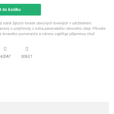
t do košíku
od volně žijících tresek obecných lovených v udržitelném
acený o polyfenoly z extra panenského olivového oleje. Přírodní
 z krvavého pomeranče a citronu zajišťuje příjemnou chuť.
HLÍDAT
SDÍLET