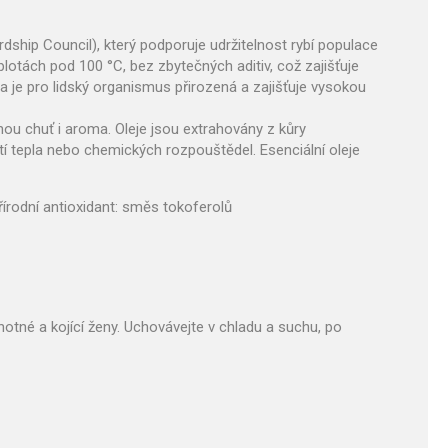
ship Council), který podporuje udržitelnost rybí populace
plotách pod 100 °C, bez zbytečných aditiv, což zajišťuje
rma je pro lidský organismus přirozená a zajišťuje vysokou
mnou chuť i aroma. Oleje jsou extrahovány z kůry
ití tepla nebo chemických rozpouštědel. Esenciální oleje
přírodní antioxidant: směs tokoferolů
otné a kojící ženy. Uchovávejte v chladu a suchu, po