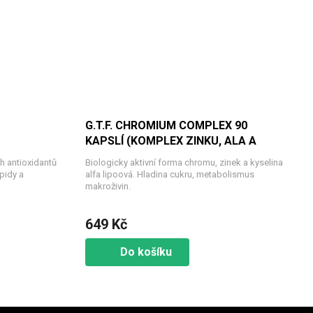
G.T.F. CHROMIUM COMPLEX 90
KAPSLÍ (KOMPLEX ZINKU, ALA A
ÉM)
CHROMU)
h antioxidantů
Biologicky aktivní forma chromu, zinek a kyselina
pidy a
alfa lipoová. Hladina cukru, metabolismus
makroživin.
649 Kč
Do košíku