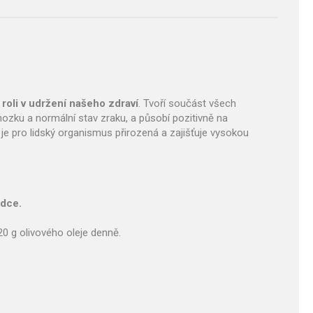
u roli v udržení našeho zdraví
. Tvoří součást všech
ozku a normální stav zraku, a působí pozitivně na
 je pro lidský organismus přirozená a zajišťuje vysokou
rdce.
20 g olivového oleje denně.