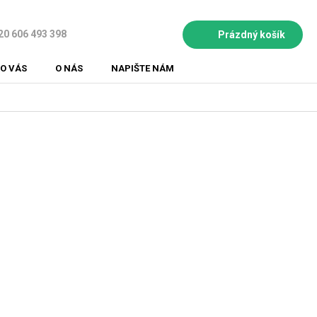
20 606 493 398
Prázdný košík
NÁKUPNÍ
KOŠÍK
O VÁS
O NÁS
NAPIŠTE NÁM