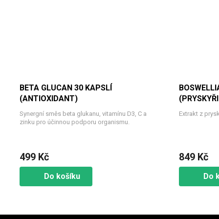
BETA GLUCAN 30 KAPSLÍ
BOSWELLIA
(ANTIOXIDANT)
(PRYSKYŘI
Synergní směs beta glukanu, vitamínu D3, C a
Extrakt z prys
zinku pro účinnou podporu organismu.
499 Kč
849 Kč
Do košíku
Do 