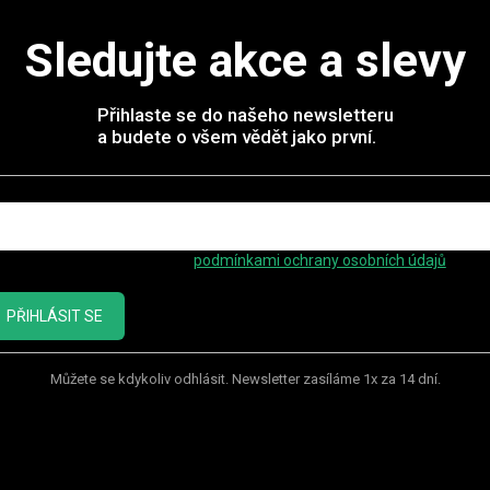
Sledujte akce a slevy
Přihlaste se do našeho newsletteru
a budete o všem vědět jako první.
mail
ožením e-mailu souhlasíte s
podmínkami ochrany osobních údajů
PŘIHLÁSIT SE
Můžete se kdykoliv odhlásit. Newsletter zasíláme 1x za 14 dní.