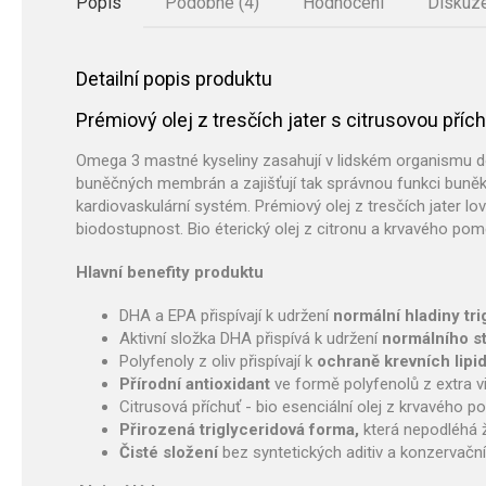
Popis
Podobné (4)
Hodnocení
Diskuz
Detailní popis produktu
Prémiový olej z tresčích jater s citrusovou přích
Omega 3 mastné kyseliny zasahují v lidském organismu 
buněčných membrán a zajišťují tak správnou funkci buněk,
kardiovaskulární systém. Prémiový olej z tresčích jater l
biodostupnost. Bio éterický olej z citronu a krvavého po
Hlavní benefity produktu
DHA a EPA přispívají k udržení
normální hladiny tri
Aktivní složka DHA přispívá k udržení
normálního st
Polyfenoly z oliv přispívají k
ochraně krevních lipi
Přírodní antioxidant
ve formě polyfenolů z extra vi
Citrusová příchuť - bio esenciální olej z krvavého p
Přirozená triglyceridová forma,
která nepodléhá 
Čisté složení
bez syntetických aditiv a konzervační