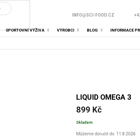
INFO@SCI-FOOD.CZ
+4
SPORTOVNÍ VÝŽIVA
VÝROBCI
BLOG
INFORMACE PR
LIQUID OMEGA 3
899 Kč
Měrná
Skladem
cena:
Můžeme doručit do:
11.8.2026