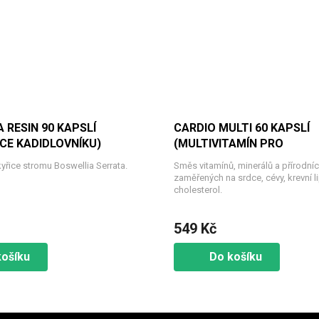
 RESIN 90 KAPSLÍ
CARDIO MULTI 60 KAPSLÍ
CE KADIDLOVNÍKU)
(MULTIVITAMÍN PRO
KARDIOVASKULÁRNÍ SYST
kyřice stromu Boswellia Serrata.
Směs vitamínů, minerálů a přírodníc
zaměřených na srdce, cévy, krevní li
cholesterol.
549 Kč
košíku
Do košíku