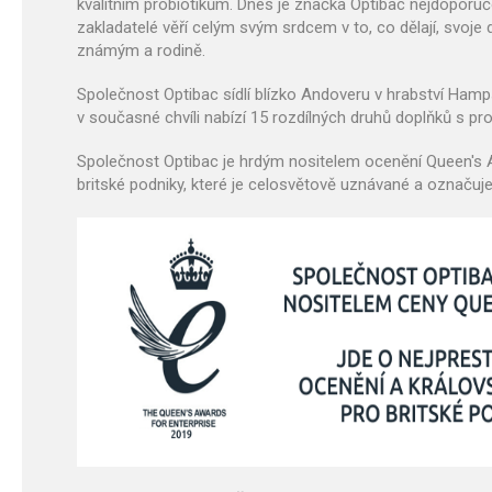
kvalitním probiotikům. Dnes je značka Optibac nejdoporučov
zakladatelé věří celým svým srdcem v to, co dělají, svoje 
známým a rodině.
Společnost Optibac sídlí blízko Andoveru v hrabství Hamp
v současné chvíli nabízí 15 rozdílných druhů doplňků s pr
Společnost Optibac je hrdým nositelem ocenění Queen's Aw
britské podniky, které je celosvětově uznávané a označuje 