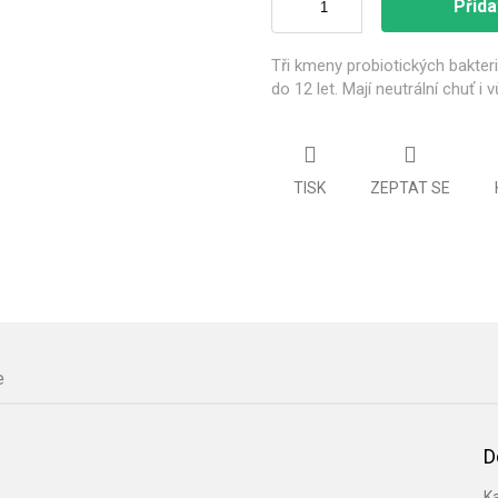
Přida
Tři kmeny probiotických bakteri
do 12 let. Mají neutrální chuť i
TISK
ZEPTAT SE
e
D
K