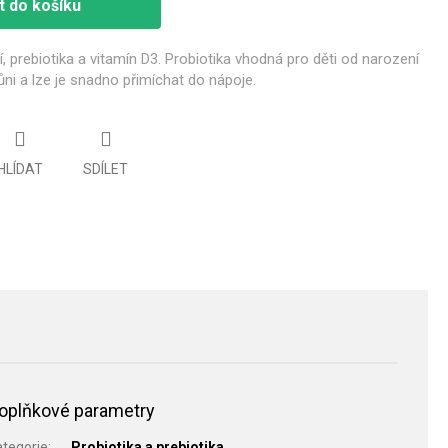
t do košíku
í, prebiotika a vitamín D3. Probiotika vhodná pro děti od narození
 vůni a lze je snadno přimíchat do nápoje.
HLÍDAT
SDÍLET
oplňkové parametry
ategorie
:
Probiotika a prebiotika