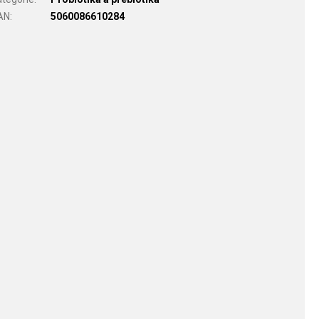
AN
:
5060086610284