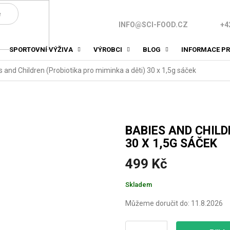
INFO@SCI-FOOD.CZ
+4
SPORTOVNÍ VÝŽIVA
VÝROBCI
BLOG
INFORMACE PR
 and Children (Probiotika pro miminka a děti) 30 x 1,5g sáček
BABIES AND CHILD
30 X 1,5G SÁČEK
499 Kč
Měrná
Skladem
cena:
Můžeme doručit do:
11.8.2026