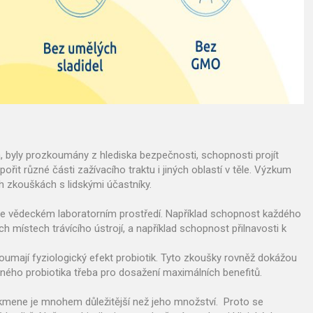
, byly prozkoumány z hlediska bezpečnosti, schopnosti projít
it různé části zažívacího traktu i jiných oblastí v těle. Výzkum
ch zkouškách s lidskými účastníky.
é ve vědeckém laboratorním prostředí. Například schopnost každého
h místech trávícího ústrojí, a například schopnost přilnavosti k
koumají fyziologický efekt probiotik. Tyto zkoušky rovněž dokážou
aného probiotika třeba pro dosažení maximálních benefitů.
 kmene je mnohem důležitější než jeho množství. Proto se