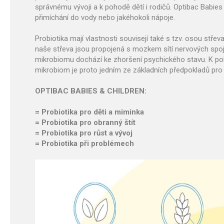
správnému vývoji a k pohodě dětí i rodičů. Optibac Babies &
přimíchání do vody nebo jakéhokoli nápoje.
Probiotika mají vlastnosti souvisejí také s tzv. osou střev
naše střeva jsou propojená s mozkem sítí nervových spoje
mikrobiomu dochází ke zhoršení psychického stavu. K pokl
mikrobiom je proto jedním ze základních předpokladů pro
OPTIBAC BABIES & CHILDREN:
= Probiotika pro děti a miminka
= Probiotika pro obranný štít
= Probiotika pro růst a vývoj
= Probiotika při problémech