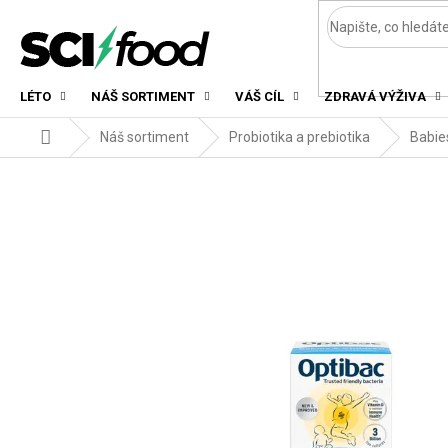
Přejít
na
obsah
LÉTO
NÁŠ SORTIMENT
VÁŠ CÍL
ZDRAVÁ VÝŽIVA
Domů
Náš sortiment
Probiotika a prebiotika
Babies