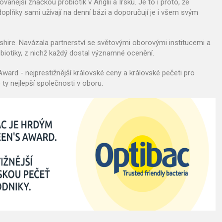
anější značkou probiotik v Anglii a Irsku. Je to i proto, že
doplňky sami užívají na denní bázi a doporučují je i všem svým
shire. Navázala partnerství se světovými oborovými institucemi a
obiotiky, z nichž každý dostal významné ocenění.
ard - nejprestižnější královské ceny a královské pečeti pro
ty nejlepší společnosti v oboru.