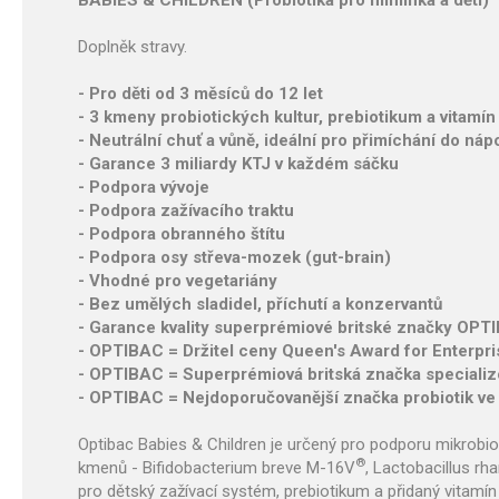
BABIES & CHILDREN (Probiotika pro miminka a děti)
Doplněk stravy.
- Pro děti od 3 měsíců do 12 let
- 3 kmeny probiotických kultur, prebiotikum a vitamín
- Neutrální chuť a vůně, ideální pro přimíchání do náp
- Garance 3 miliardy KTJ v každém sáčku
- Podpora vývoje
- Podpora zažívacího traktu
- Podpora obranného štítu
- Podpora osy střeva-mozek (gut-brain)
- Vhodné pro vegetariány
- Bez umělých sladidel, příchutí a konzervantů
- Garance kvality superprémiové britské značky OPT
- OPTIBAC = Držitel ceny Queen's Award for Enterprise
- OPTIBAC = Superprémiová britská značka specializo
- OPTIBAC = Nejdoporučovanější značka probiotik ve
Optibac Babies & Children je určený pro podporu mikrobiom
®
kmenů - Bifidobacterium breve M-16V
, Lactobacillus r
pro dětský zažívací systém, prebiotikum a přidaný vitamín 