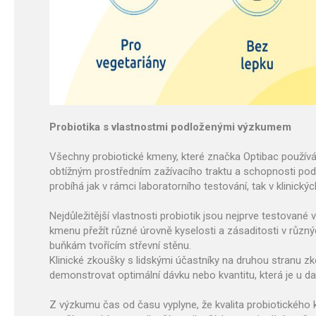
Probiotika s vlastnostmi podloženými výzkumem
Všechny probiotické kmeny, které značka Optibac používá
obtížným prostředním zažívacího traktu a schopnosti podpoř
probíhá jak v rámci laboratorního testování, tak v klinický
Nejdůležitější vlastnosti probiotik jsou nejprve testovan
kmenu přežít různé úrovně kyselosti a zásaditosti v různýc
buňkám tvořícím střevní stěnu.
Klinické zkoušky s lidskými účastníky na druhou stranu z
demonstrovat optimální dávku nebo kvantitu, která je u d
Z výzkumu čas od času vyplyne, že kvalita probiotického