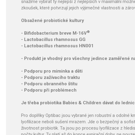
snažíme vybírat ty nejlepší z nejlepších v maximální možn
zkoušek, které potvrzují jejich výjimečné vlastnosti a zár
Obsažené probiotické kultury
®
- Bifidobacterium breve M-16V
- Lactobacillus rhamnosus GG
- Lactobacillus rhamnosus HN001
- Produkt je vhodný pro všechny jedince zaměřené n
- Podporu pro miminka a děti
- Podporu zažívacího traktu
- Podporu obranného štítu
- Podporu při problémech
Je třeba probiotika Babies & Children dávat do ledni
Pro doplňky Optibac jsou vybrané jen robustní a odolné k
lyofilizace neboli sušení mrazem. Jde o bezpečný a sofist
životnost probiotik. Ta jsou po procesu lyofilizace z hle
počty kultur. Ty platí až do konce expirační doby, ne pou