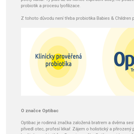
probiotik a procesu lyofilizace.
Z tohoto důvodu není třeba probiotika Babies & Children př
O značce Optibac
Optibac je rodinná značka založená bratrem a dvěma sestr
přivedl otec, profesí lékař. Zájem o holistický a přirozený