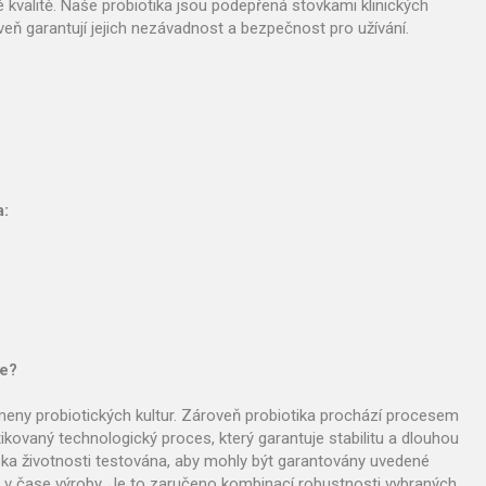
é kvalitě. Naše probiotika jsou podepřená stovkami klinických
oveň garantují jejich nezávadnost a bezpečnost pro užívání.
a:
ce?
meny probiotických kultur. Zároveň probiotika prochází procesem
ikovaný technologický proces, který garantuje stabilitu a dlouhou
diska životnosti testována, aby mohly být garantovány uvedené
ze v čase výroby. Je to zaručeno kombinací robustnosti vybraných