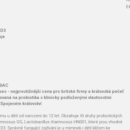
E
 D3
oje
IBAC
s - nejprestižnější cena pro britské firmy a královská pečeť
vaná na probiotika s klinicky podloženými vlastnostmi
 Spojeném království
u u dětí od narození do 12 let. Obsahuje tři druhy probiotických
hamnosus GG, Lactobacillus rhamnosus HN001, které jsou vhodné
D3. Správně fungující zažívání je u miminek i dětí klíčem ke