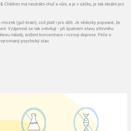
 Children má neutrální chuť a vůni, a je v sáčku, je tak ideální pro
a-mozek (gut-brain), což platí i pro děti. Je vědecky popsané, že
ní. Vzájemně se tak ovlivňují - při špatném stavu střevního
esu nálady, snížení koncentrace i rozvoji deprese. Péče o
 vyrovnaný psychický stav.