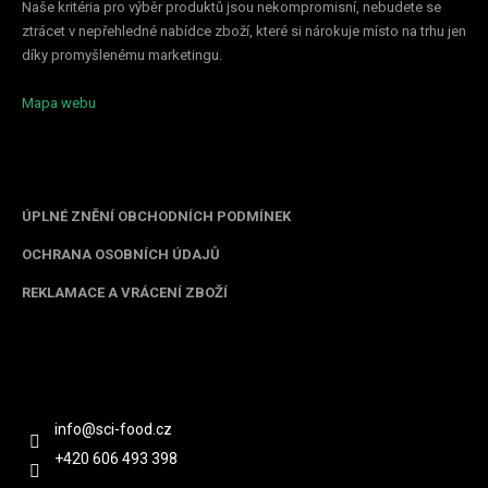
Naše kritéria pro výběr produktů jsou nekompromisní, nebudete se
ztrácet v nepřehledné nabídce zboží, které si nárokuje místo na trhu jen
díky promyšlenému marketingu.
Mapa webu
Informace pro vás
ÚPLNÉ ZNĚNÍ OBCHODNÍCH PODMÍNEK
OCHRANA OSOBNÍCH ÚDAJŮ
REKLAMACE A VRÁCENÍ ZBOŽÍ
Kontakt
info
@
sci-food.cz
+420 606 493 398