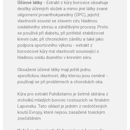
Účinné látky
- Extrakt z kůry borovice obsahuje
desítky účinných složek a mimo jiné látky zvané
oligomerní proanthokyanidiny (OPC), jejichž
vlastnosti souvisí se stavem cév, hladinou
oxidativního stresu a zánětlivými procesy. Proto
se používá při diabetu, při potřebě stabilizovat
krevní cukr, při chronickém zánětu a také jako
podpora sportovního výkonu - extrakt z
borovicové kůry má vlastnosti související s
hladinou oxidu dusného v krevním séru.
Obsažené účinné látky mají ještě jednu
specifickou vlastnost, díky kterou jsou ceněné -
používají se při problémech a chorobách oka.
Kůra pro extrakt Puhdistamo je šetrně sbírána z
vrcholků mladých borovic rostoucích ve finském
Laponsku. Tato oblast je jedním z nedotčených
koutů Evropy, které nejsou zasažené toxickým
znečištěním.