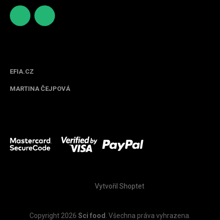
http
scifoo
s://ww
d_cz
w.face
Spolupracujeme
book.c
om/sc
EFIA.CZ
ifood/
MARTINA ČEJPOVÁ
Z
á
Vytvořil Shoptet
p
a
t
Copyright 2026
Sci food
. Všechna práva vyhrazena.