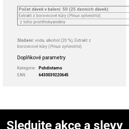
Počet dávek v balení: 50 (25 denních dávek)
Extrakt z borovicové kůry (
Pinus sylvestris
)
z toho pronthokyanidiny
Složení:
voda, alkohol (20 %), Extrakt z
borovicové kůry (
Pinus sylvestris
).
Doplňkové parametry
Kategorie
:
Puhdistamo
EAN
:
6430039220645
Sledujte akce a slevy