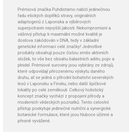
Prémiová značka Puhdistamo nabízí jedinečnou
řadu etických doplňků stravy, originálních
adaptogenů z Laponska a výběrových
superpotravin nejvyšší jakosti. Nekompromisní a
vášnivý přístup k maximální možné kvalitě je
doslova zakódován v DNA, tedy v základní
genetické informaci celé značky! Jednotlivé
produkty obsahují pouze čistou směs aktivních
složek, to vše bez obsahu balastních aditiv, pojiv a
plnidel. Prémiové suroviny jsou vybírány ze zdrojů,
které odpovídají přirozenému výskytu daného
druhu, ať se jedná o přírodní bohatství severských
lesů v Laponsku a Finsku, nebo další špičkové
lokality po celé zeměkouli. Celkový holistický
koncept značky vychází z propojení přírody a
moderních vědeckých poznatků. Tento celostní
přístup poskytuje jedinečné nutriční a synergické
botanické formulace, které jsou hluboce účinné a
přesně vyvážené.