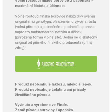
Volně rostoucí mladé borovice z Laponska =
maximální čistota a účinnost
Volně rostoucí finská borovice nabízí díky svému
originálnímu genotypu, přirozenému vývoji a růstu
(volná příroda) a jedinečnému podnebí Laponska
naprosto nadstandardní nativitu a účinek
(přirozená forma v plné síle). Jedná se o skutečný
originál od přímého finského producenta (přímý
zdroj)!
Produkt neobsahuje laktózu, mléko a lepek.
Produkt neobsahuje želatinu ani přísady
živočišného původu.
Vyvinuto a vyrobeno ve Finsku.
Země původu suroviny Laponsko.