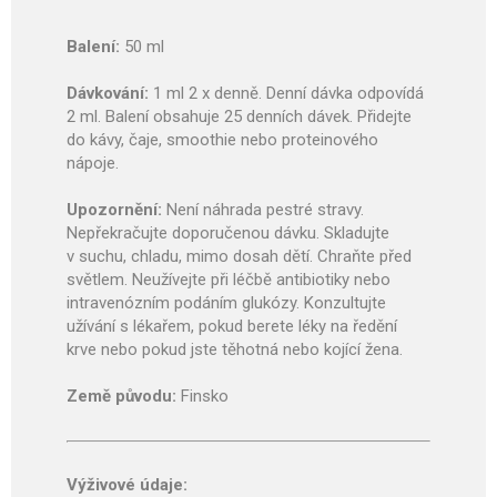
Balení:
50 ml
Dávkování:
1 ml 2 x denně. Denní dávka odpovídá
2 ml. Balení obsahuje 25 denních dávek. Přidejte
do kávy, čaje, smoothie nebo proteinového
nápoje.
Upozornění:
Není náhrada pestré stravy.
Nepřekračujte doporučenou dávku. Skladujte
v suchu, chladu, mimo dosah dětí. Chraňte před
světlem. Neužívejte při léčbě antibiotiky nebo
intravenózním podáním glukózy. Konzultujte
užívání s lékařem, pokud berete léky na ředění
krve nebo pokud jste těhotná nebo kojící žena.
Země původu:
Finsko
Výživové údaje: