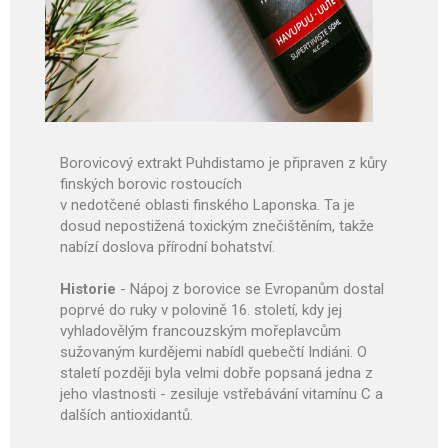
Borovicový extrakt Puhdistamo je připraven z kůry
finských borovic rostoucích
v nedotčené oblasti finského Laponska. Ta je
dosud nepostižená toxickým znečištěním, takže
nabízí doslova přírodní bohatství.
Historie
- Nápoj z borovice se Evropanům dostal
poprvé do ruky v polovině 16. století, kdy jej
vyhladovělým francouzským mořeplavcům
sužovaným kurdějemi nabídl quebečtí Indiáni. O
staletí později byla velmi dobře popsaná jedna z
jeho vlastnosti - zesiluje vstřebávání vitamínu C a
dalších antioxidantů.