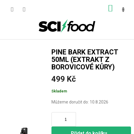
Přejít
NÁKUP
na
obsah
KOŠÍK
PINE BARK EXTRACT
50ML (EXTRAKT Z
BOROVICOVÉ KŮRY)
499 Kč
Měrná
Skladem
cena:
Můžeme doručit do:
10.8.2026
Přidat do košíku