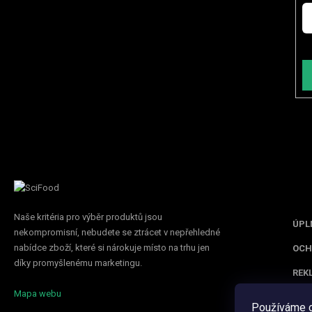
Vl
Inf
Naše kritéria pro výběr produktů jsou
ÚPL
nekompromisní, nebudete se ztrácet v nepřehledné
nabídce zboží, které si nárokuje místo na trhu jen
OCH
díky promyšlenému marketingu.
REK
Mapa webu
Používáme c