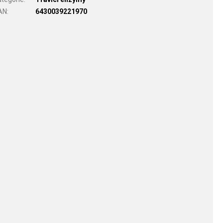
AN
:
6430039221970