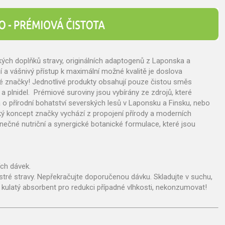
ých doplňků stravy, originálních adaptogenů z Laponska a
 a vášnivý přístup k maximální možné kvalitě je doslova
lé značky! Jednotlivé produkty obsahují pouze čistou směs
v a plnidel. Prémiové suroviny jsou vybírány ze zdrojů, které
 o přírodní bohatství severských lesů v Laponsku a Finsku, nebo
ický koncept značky vychází z propojení přírody a moderních
nečné nutriční a synergické botanické formulace, které jsou
ích dávek.
stré stravy. Nepřekračujte doporučenou dávku. Skladujte v suchu,
 kulatý absorbent pro redukci případné vlhkosti, nekonzumovat!