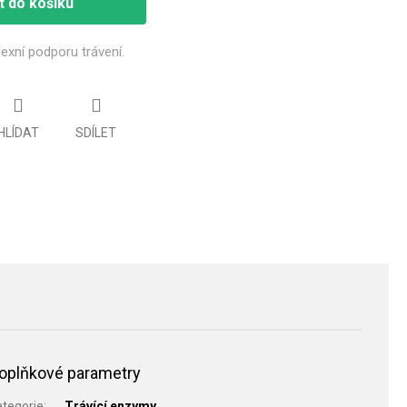
t do košíku
exní podporu trávení.
HLÍDAT
SDÍLET
oplňkové parametry
ategorie
:
Trávící enzymy