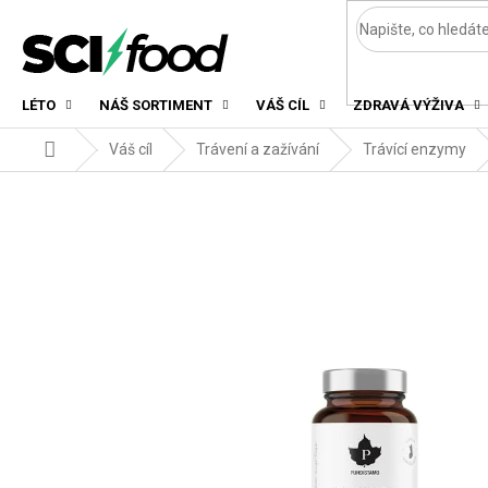
Přejít
na
obsah
LÉTO
NÁŠ SORTIMENT
VÁŠ CÍL
ZDRAVÁ VÝŽIVA
Domů
Váš cíl
Trávení a zažívání
Trávící enzymy