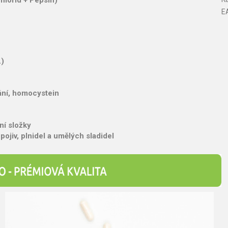
lorid + Pepsin)
E
L)
vání, homocystein
ní složky
pojiv, plnidel a umělých sladidel