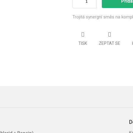
Přida
Trojitá synergní směs na kompl
TISK
ZEPTAT SE
D
K