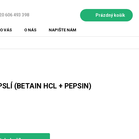
20 606 493 398
Prázdný košík
NÁKUPNÍ
KOŠÍK
O VÁS
O NÁS
NAPIŠTE NÁM
SLÍ (BETAIN HCL + PEPSIN)