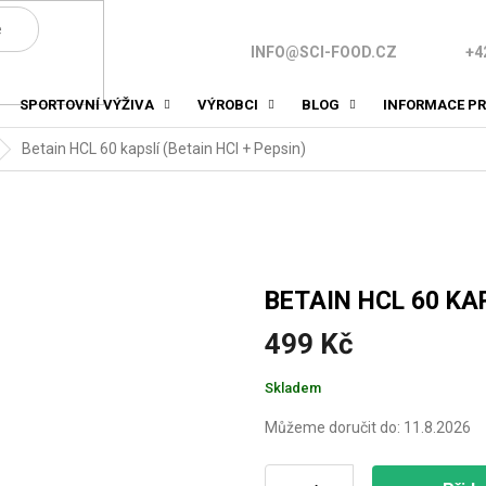
INFO@SCI-FOOD.CZ
+4
SPORTOVNÍ VÝŽIVA
VÝROBCI
BLOG
INFORMACE PR
Betain HCL 60 kapslí (Betain HCl + Pepsin)
BETAIN HCL 60 KAP
499 Kč
Měrná
Skladem
cena:
Můžeme doručit do:
11.8.2026