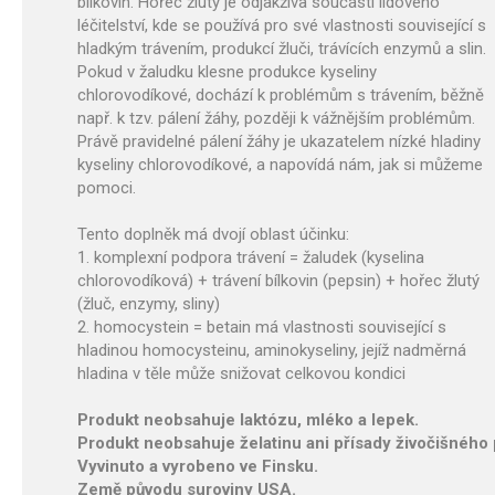
bílkovin. Hořec žlutý je odjakživa součástí lidového
léčitelství, kde se používá pro své vlastnosti související s
hladkým trávením, produkcí žluči, trávících enzymů a slin.
Pokud v žaludku klesne produkce kyseliny
chlorovodíkové, dochází k problémům s trávením, běžně
např. k tzv. pálení žáhy, později k vážnějším problémům.
Právě pravidelné pálení žáhy je ukazatelem nízké hladiny
kyseliny chlorovodíkové, a napovídá nám, jak si můžeme
pomoci.
Tento doplněk má dvojí oblast účinku:
1. komplexní podpora trávení = žaludek (kyselina
chlorovodíková) + trávení bílkovin (pepsin) + hořec žlutý
(žluč, enzymy, sliny)
2. homocystein = betain má vlastnosti související s
hladinou homocysteinu, aminokyseliny, jejíž nadměrná
hladina v těle může snižovat celkovou kondici
Produkt neobsahuje laktózu, mléko a lepek.
Produkt neobsahuje želatinu ani přísady živočišného
Vyvinuto a vyrobeno ve Finsku.
Země původu suroviny USA.