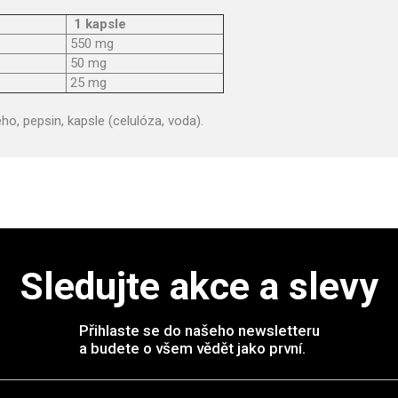
1 kapsle
550 mg
50 mg
25 mg
ho, pepsin, kapsle (celulóza, voda).
Sledujte akce a slevy
Přihlaste se do našeho newsletteru
a budete o všem vědět jako první.
mail