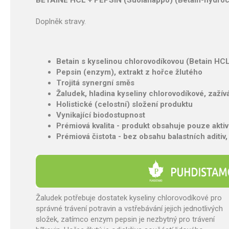
BETAINE HCL + PEPSIN (Suolahappo) (Betain-hydroch
Doplněk stravy.
Betain s kyselinou chlorovodíkovou (Betain HC
Pepsin (enzym), extrakt z hořce žlutého
Trojitá synergní směs
Žaludek, hladina kyseliny chlorovodíkové, zaží
Holistické (celostní) složení produktu
Vynikající biodostupnost
Prémiová kvalita - produkt obsahuje pouze aktiv
Prémiová čistota - bez obsahu balastních aditiv, 
Žaludek potřebuje dostatek kyseliny chlorovodíkové pro
správné trávení potravin a vstřebávání jejich jednotlivých
složek, zatímco enzym pepsin je nezbytný pro trávení