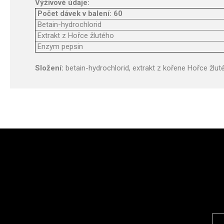
Výživové údaje:
Počet dávek v balení: 60
Betain-hydrochlorid
Extrakt z Hořce žlutého
Enzym pepsin
Složení:
betain-hydrochlorid, extrakt z kořene Hořce žluté
E-