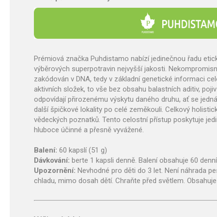
Prémiová značka Puhdistamo nabízí jedinečnou řadu etick
výběrových superpotravin nejvyšší jakosti. Nekompromisní
zakódován v DNA, tedy v základní genetické informaci ce
aktivních složek, to vše bez obsahu balastních aditiv, poji
odpovídají přirozenému výskytu daného druhu, ať se jedná
další špičkové lokality po celé zeměkouli. Celkový holist
vědeckých poznatků. Tento celostní přístup poskytuje jedi
hluboce účinné a přesně vyvážené.
Balení:
60 kapslí (51 g)
Dávkování:
berte 1 kapsli denně. Balení obsahuje 60 denn
Upozornění:
Nevhodné pro děti do 3 let. Není náhrada pe
chladu, mimo dosah dětí. Chraňte před světlem. Obsahuje