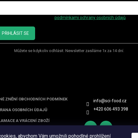
ožením e-mailu souhlasíte s
podmínkami ochrany osobních údajů
PŘIHLÁSIT SE
Můžete se kdykoliv odhlásit. Newsletter zasíláme 1x za 14 dní.
ormace pro vás
Kontakt
NÉ ZNĚNÍ OBCHODNÍCH PODMÍNEK
info
@
sci-food.cz
+420 606 493 398
RANA OSOBNÍCH ÚDAJŮ
LAMACE A VRÁCENÍ ZBOŽÍ
ookies, abychom Vám umožnili pohodlné prohlížení
http
scifoo