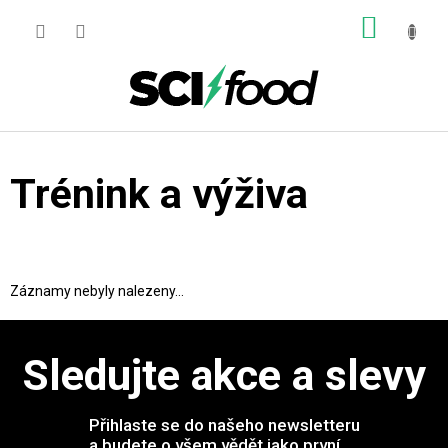
Přejít
NÁKUP
na
obsah
KOŠÍK
Trénink a výživa
Záznamy nebyly nalezeny...
Sledujte akce a slevy
Přihlaste se do našeho newsletteru
a budete o všem vědět jako první.