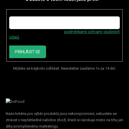
E-mail
Vložením e-mailu souhlasíte s
podmínkami ochrany osobních
údajů
PŘIHLÁSIT SE
Můžete se kdykoliv odhlásit. Newsletter zasíláme 1x za 14 dní.
Naše kritéria pro výběr produktů jsou nekompromisní, nebudete se
ztrácet v nepřehledné nabídce zboží, které si nárokuje místo na trhu jen
díky promyšlenému marketingu.