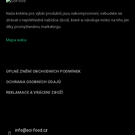
Naše kritéria pro výběr produktů jsou nekompromisní, nebudete se
ztrácet v nepřehledné nabídce zboží, které si nárokuje místo na trhu jen
díky promyšlenému marketingu.
Mapa webu
Informace pro vás
ÚPLNÉ ZNĚNÍ OBCHODNÍCH PODMÍNEK
OCHRANA OSOBNÍCH ÚDAJŮ
REKLAMACE A VRÁCENÍ ZBOŽÍ
Kontakt
info
@
sci-food.cz