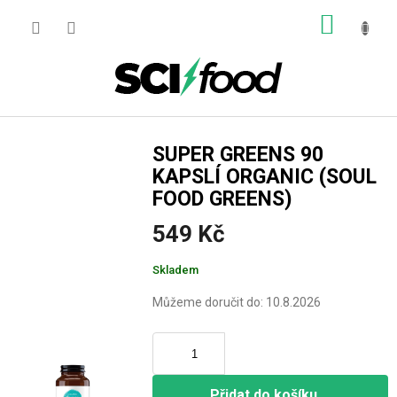
Přejít
NÁKUP
na
obsah
KOŠÍK
SUPER GREENS 90
KAPSLÍ ORGANIC (SOUL
FOOD GREENS)
549 Kč
Měrná
Skladem
cena:
Můžeme doručit do:
10.8.2026
Přidat do košíku