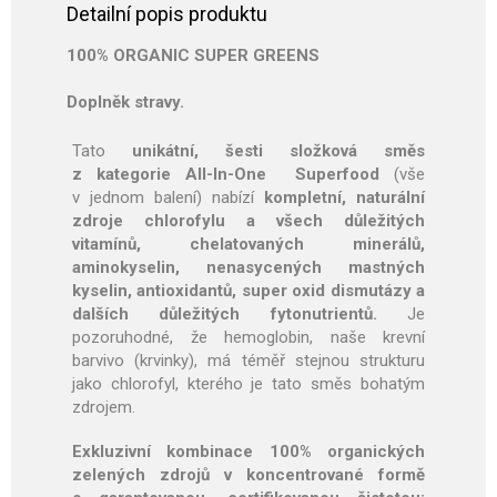
Detailní popis produktu
100% ORGANIC SUPER GREENS
Doplněk stravy.
Tato
unikátní, šesti složková směs
z kategorie All-In-One Superfood
(vše
v jednom balení) nabízí
kompletní, naturální
zdroje chlorofylu a všech důležitých
vitamínů, chelatovaných minerálů,
aminokyselin, nenasycených mastných
kyselin, antioxidantů, super oxid dismutázy a
dalších důležitých fytonutrientů.
Je
pozoruhodné, že hemoglobin, naše krevní
barvivo (krvinky), má téměř stejnou strukturu
jako chlorofyl, kterého je tato směs bohatým
zdrojem.
Exkluzivní kombinace 100% organických
zelených zdrojů v koncentrované formě