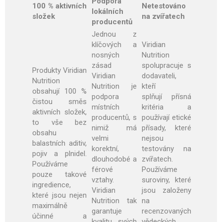
Podpora
100 % aktivních
Netestováno
lokálních
složek
na zvířatech
producentů
Jednou z
klíčových a
Viridian
nosných
Nutrition
zásad
spolupracuje s
Produkty Viridian
Viridian
dodavateli,
Nutrition
Nutrition je
kteří
obsahují 100 %
podpora
splňují přísná
čistou směs
místních
kritéria a
aktivních složek,
producentů, s
používají etické
to vše bez
nimiž má
přísady, které
obsahu
velmi
nejsou
balastních aditiv,
korektní,
testovány na
pojiv a plnidel.
dlouhodobé a
zvířatech.
Používáme
férové
Používáme
pouze takové
vztahy.
suroviny, které
ingredience,
Viridian
jsou založeny
které jsou nejen
Nutrition tak
na
maximálně
garantuje
recenzovaných
účinné a
kvalitu svých
vědeckých