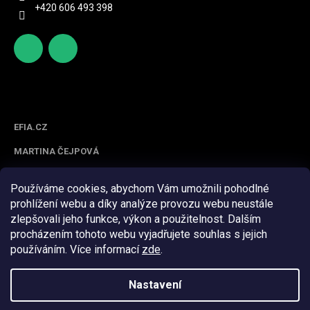
+420 606 493 398
http
scifoo
s://ww
d_cz
w.face
Spolupracujeme
book.c
om/sc
EFIA.CZ
ifood/
MARTINA ČEJPOVÁ
Používáme cookies, abychom Vám umožnili pohodlné
prohlížení webu a díky analýze provozu webu neustále
zlepšovali jeho funkce, výkon a použitelnost. Dalším
procházením tohoto webu vyjadřujete souhlas s jejich
používáním. Více informací
zde
.
Z
á
Nastavení
Vytvořil Shoptet
p
a