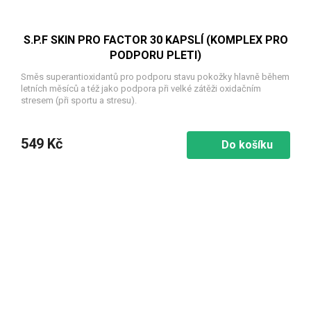
S.P.F SKIN PRO FACTOR 30 KAPSLÍ (KOMPLEX PRO
PODPORU PLETI)
Směs superantioxidantů pro podporu stavu pokožky hlavně během
letních měsíců a též jako podpora při velké zátěži oxidačním
stresem (při sportu a stresu).
549 Kč
Do košíku