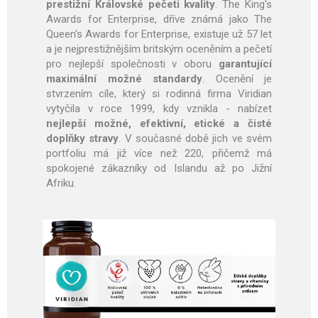
prestižní Královské pečeti kvality
. The King's
Awards for Enterprise, dříve známá jako The
Queen's Awards for Enterprise, existuje už 57 let
a je nejprestižnějším britským oceněním a pečetí
pro nejlepší společnosti v oboru
garantující
maximální možné standardy
. Ocenění je
stvrzením cíle, který si rodinná firma Viridian
vytyčila v roce 1999, kdy vznikla - nabízet
nejlepší možné, efektivní, etické a čisté
doplňky stravy
. V současné době jich ve svém
portfoliu má již více než 220, přičemž má
spokojené zákazníky od Islandu až po Jižní
Afriku.