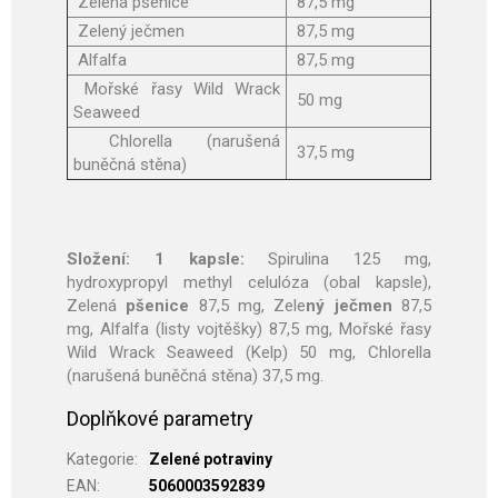
Zelená pšenice
87,5 mg
Zelený ječmen
87,5 mg
Alfalfa
87,5 mg
Mořské řasy Wild Wrack
50 mg
Seaweed
Chlorella (narušená
37,5 mg
buněčná stěna)
Složení: 1 kapsle:
Spirulina 125 mg,
hydroxypropyl methyl celulóza (obal kapsle),
Zelená
pšenice
87,5 mg, Zele
ný ječmen
87,5
mg, Alfalfa (listy vojtěšky) 87,5 mg, Mořské řasy
Wild Wrack Seaweed (Kelp) 50 mg, Chlorella
(narušená buněčná stěna) 37,5 mg.
Doplňkové parametry
Kategorie
:
Zelené potraviny
EAN
:
5060003592839