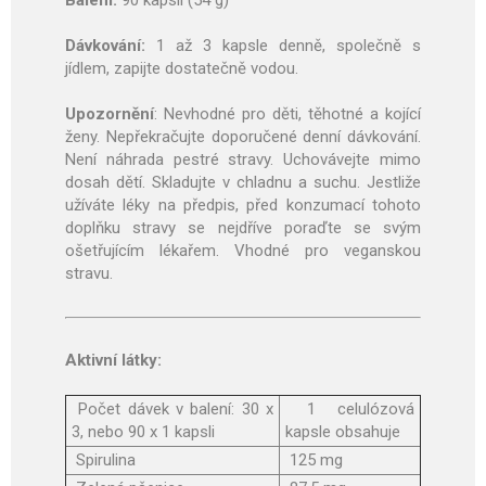
Balení:
90 kapslí (54 g)
Dávkování:
1 až 3 kapsle denně, společně s
jídlem, zapijte dostatečně vodou.
Upozornění
: Nevhodné pro děti, těhotné a kojící
ženy. Nepřekračujte doporučené denní dávkování.
Není náhrada pestré stravy. Uchovávejte mimo
dosah dětí. Skladujte v chladnu a suchu. Jestliže
užíváte léky na předpis, před konzumací tohoto
doplňku stravy se nejdříve poraďte se svým
ošetřujícím lékařem. Vhodné pro veganskou
stravu.
Aktivní látky:
Počet dávek v balení: 30 x
1 celulózová
3, nebo 90 x 1 kapsli
kapsle obsahuje
Spirulina
125 mg