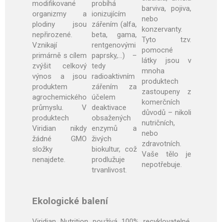
modifikované
probíhá
barviva, pojiva,
organizmy a
ionizujícím
nebo
plodiny jsou
zářením (alfa,
konzervanty.
nepřirozené.
beta, gama,
Tyto tzv.
Vznikají
rentgenovými
pomocné
primárně s cílem
paprsky,…) –
látky jsou v
zvýšit celkový
tedy
mnoha
výnos a jsou
radioaktivním
produktech
produktem
zářením za
zastoupeny z
agrochemického
účelem
komerčních
průmyslu. V
deaktivace
důvodů – nikoli
produktech
obsažených
nutričních,
Viridian nikdy
enzymů a
nebo
žádné GMO
živých
zdravotních.
složky
biokultur, což
Vaše tělo je
nenajdete.
prodlužuje
nepotřebuje.
trvanlivost.
Ekologické balení
Viridian Nutrition používá 100% recyklovatelné