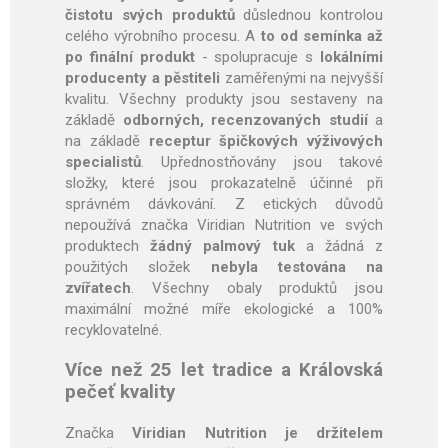
čistotu svých produktů
důslednou kontrolou
celého výrobního procesu. A
to od semínka až
po finální produkt
- spolupracuje s
lokálními
producenty a pěstiteli
zaměřenými na nejvyšší
kvalitu. Všechny produkty jsou sestaveny na
základě
odborných, recenzovaných studií
a
na základě
receptur špičkových výživových
specialistů
. Upřednostňovány jsou takové
složky, které jsou prokazatelně účinné při
správném dávkování. Z etických důvodů
nepoužívá značka Viridian Nutrition ve svých
produktech
žádný palmový tuk
a žádná z
použitých složek
nebyla testována na
zvířatech
. Všechny obaly produktů jsou
maximální možné míře ekologické a 100%
recyklovatelné.
Více než 25 let tradice a Královská
pečeť kvality
Značka
Viridian Nutrition je držitelem