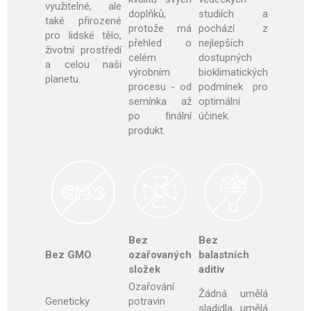
využitelné, ale
doplňků,
studiích a
také přirozené
protože má
pochází z
pro lidské tělo,
přehled o
nejlepších
životní prostředí
celém
dostupných
a celou naši
výrobním
bioklimatických
planetu.
procesu - od
podmínek pro
semínka až
optimální
po finální
účinek
.
produkt.
Bez
Bez
Bez GMO
ozařovaných
balastních
složek
aditiv
Ozařování
Žádná umělá
Geneticky
potravin
sladidla, umělá