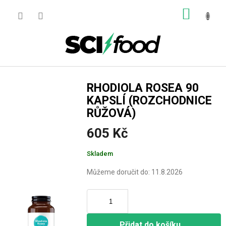
Přejít
NÁKUP
na
obsah
KOŠÍK
RHODIOLA ROSEA 90
KAPSLÍ (ROZCHODNICE
RŮŽOVÁ)
605 Kč
Měrná
Skladem
cena:
Můžeme doručit do:
11.8.2026
Přidat do košíku