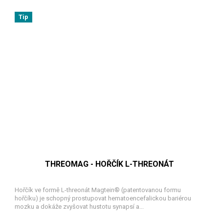
Tip
THREOMAG - HOŘČÍK L-THREONÁT
Hořčík ve formě L-threonát Magtein® (patentovanou formu
hořčíku) je schopný prostupovat hematoencefalickou bariérou
mozku a dokáže zvyšovat hustotu synapsí a...