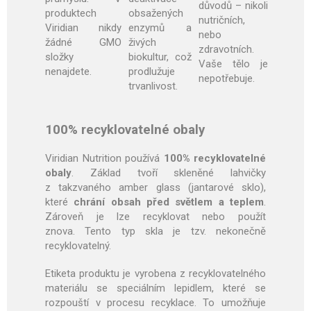
důvodů – nikoli
produktech
obsažených
nutričních,
Viridian nikdy
enzymů a
nebo
žádné GMO
živých
zdravotních.
složky
biokultur, což
Vaše tělo je
nenajdete.
prodlužuje
nepotřebuje.
trvanlivost.
100% recyklovatelné obaly
Viridian Nutrition používá
100% recyklovatelné
obaly
. Základ tvoří skleněné lahvičky
z takzvaného amber glass (jantarové sklo),
které
chrání obsah před světlem a teplem
.
Zároveň je lze recyklovat nebo použít
znova. Tento typ skla je tzv. nekonečně
recyklovatelný.
Etiketa produktu je vyrobena z recyklovatelného
materiálu se speciálním lepidlem, které se
rozpouští v procesu recyklace. To umožňuje