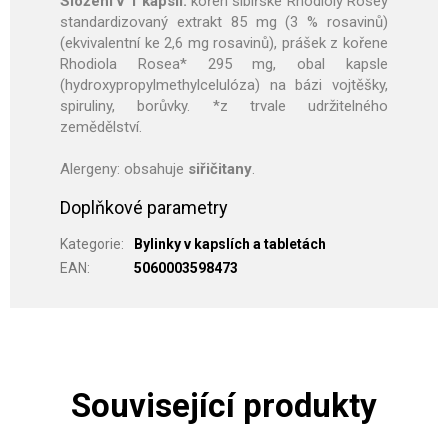
Složení v 1 kapsli:
kořen sibiřské Rhodioly Rosey
standardizovaný extrakt 85 mg (3 % rosavinů)
(ekvivalentní ke 2,6 mg rosavinů), prášek z kořene
Rhodiola Rosea* 295 mg, obal kapsle
(hydroxypropylmethylcelulóza) na bázi vojtěšky,
spiruliny, borůvky. *z trvale udržitelného
zemědělství.
Alergeny: obsahuje
siřičitany
.
Doplňkové parametry
Kategorie
:
Bylinky v kapslích a tabletách
EAN
:
5060003598473
Související produkty