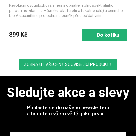
Revoluční dvousložková směs s obsahem plnospektrálního
přírodního vitamínu E (směs tokoferolů a tokotrienolů) a cenného
bio Astaxanthinu pro ochrana buněk před oxidativním...
899 Kč
Do košíku
ZOBRAZIT VŠECHNY SOUVISEJÍCÍ PRODUKTY
Sledujte akce a slevy
Přihlaste se do našeho newsletteru
a budete o všem vědět jako první.
E-mail