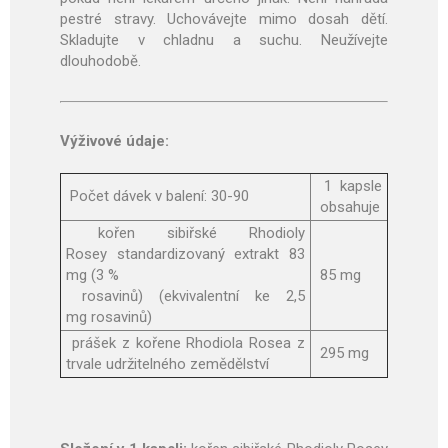
pestré stravy. Uchovávejte mimo dosah dětí.
Skladujte v chladnu a suchu. Neužívejte
dlouhodobě.
Výživové údaje:
1 kapsle
Počet dávek v balení: 30-90
obsahuje
kořen sibiřské
Rhodioly
Rosey
standardizovaný extrakt 83
mg (3 %
85 mg
rosavinů
) (ekvivalentní ke 2,5
mg
rosavinů
)
prášek z kořene
Rhodiola Rosea
z
295 mg
trvale udržitelného zemědělství