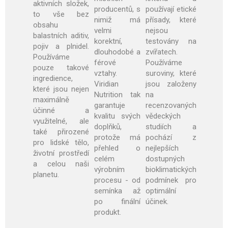
aktivních složek,
producentů, s
používají etické
to vše bez
nimiž má
přísady, které
obsahu
velmi
nejsou
balastních aditiv,
korektní,
testovány na
pojiv a plnidel.
dlouhodobé a
zvířatech.
Používáme
férové
Používáme
pouze takové
vztahy.
suroviny, které
ingredience,
Viridian
jsou založeny
které jsou nejen
Nutrition tak
na
maximálně
garantuje
recenzovaných
účinné a
kvalitu svých
vědeckých
využitelné, ale
doplňků,
studiích a
také přirozené
protože má
pochází z
pro lidské tělo,
přehled o
nejlepších
životní prostředí
celém
dostupných
a celou naši
výrobním
bioklimatických
planetu.
procesu - od
podmínek pro
semínka až
optimální
po finální
účinek
.
produkt.