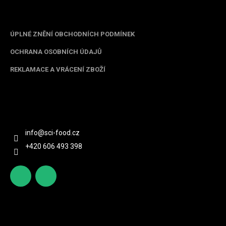
Informace pro vás
ÚPLNÉ ZNĚNÍ OBCHODNÍCH PODMÍNEK
OCHRANA OSOBNÍCH ÚDAJŮ
REKLAMACE A VRÁCENÍ ZBOŽÍ
Kontakt
info
@
sci-food.cz
+420 606 493 398
http
scifoo
s://ww
d_cz
w.face
Spolupracujeme
book.c