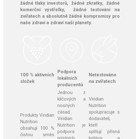
žádné tlaky investorů, žádné zkratky, žádné
komerční výstřelky, žádné testování na
zvířatech a absolutně žádné kompromisy pro
naše zdraví a zdraví naší planety.
Podpora
100 % aktivních
Netestováno
lokálních
složek
na zvířatech
producentů
Jednou z
klíčových a
Viridian
nosných
Nutrition
zásad
spolupracuje s
Produkty Viridian
Viridian
dodavateli,
Nutrition
Nutrition je
kteří
obsahují 100 %
podpora
splňují přísná
čistou směs
místních
kritéria a