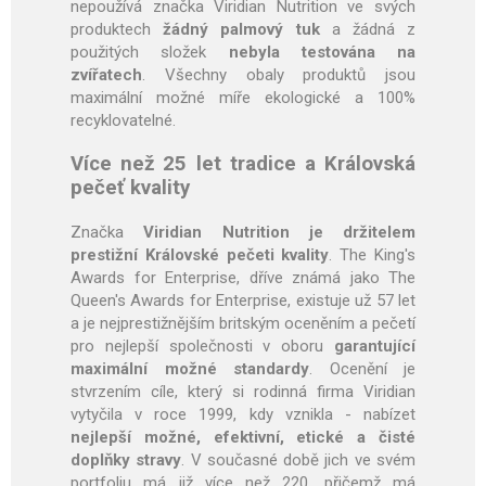
nepoužívá značka Viridian Nutrition ve svých
produktech
žádný palmový tuk
a žádná z
použitých složek
nebyla testována na
zvířatech
. Všechny obaly produktů jsou
maximální možné míře ekologické a 100%
recyklovatelné.
Více než 25 let tradice a Královská
pečeť kvality
Značka
Viridian Nutrition je držitelem
prestižní Královské pečeti kvality
. The King's
Awards for Enterprise, dříve známá jako The
Queen's Awards for Enterprise, existuje už 57 let
a je nejprestižnějším britským oceněním a pečetí
pro nejlepší společnosti v oboru
garantující
maximální možné standardy
. Ocenění je
stvrzením cíle, který si rodinná firma Viridian
vytyčila v roce 1999, kdy vznikla - nabízet
nejlepší možné, efektivní, etické a čisté
doplňky stravy
. V současné době jich ve svém
portfoliu má již více než 220, přičemž má