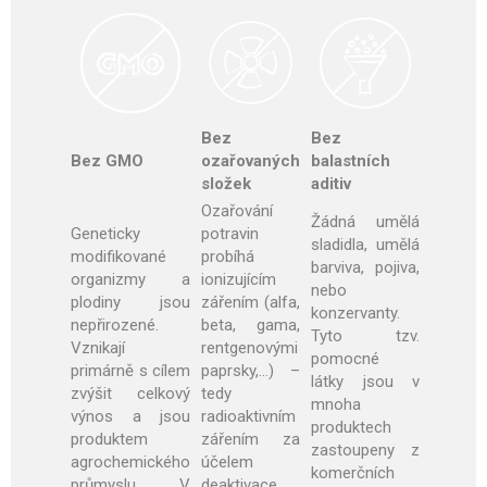
Bez
Bez
Bez GMO
ozařovaných
balastních
složek
aditiv
Ozařování
Žádná umělá
Geneticky
potravin
sladidla, umělá
modifikované
probíhá
barviva, pojiva,
organizmy a
ionizujícím
nebo
plodiny jsou
zářením (alfa,
konzervanty.
nepřirozené.
beta, gama,
Tyto tzv.
Vznikají
rentgenovými
pomocné
primárně s cílem
paprsky,…) –
látky jsou v
zvýšit celkový
tedy
mnoha
výnos a jsou
radioaktivním
produktech
produktem
zářením za
zastoupeny z
agrochemického
účelem
komerčních
průmyslu. V
deaktivace