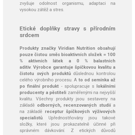
zvyšuje odolnost organismu, adaptaci na
vysokou zátěž a stres.
Etické doplňky stravy s přírodním
srdcem
Produkty značky Viridian Nutrition obsahují
pouze čistou směs bioaktivních složek = 100
% aktivních látek a 0 % balastních
aditiv
.
Výrobce garantuje špičkovou kvalitu a
čistotu svých produktů
důslednou kontrolou
celého výrobního procesu. A
to od semínka až
po finální produkt
- spolupracuje s
lokálními
producenty a pěstiteli
zaměřenými na nejvyšší
kvalitu. Všechny produkty jsou sestaveny na
základě
odborných, recenzovaných studií
a
na základě
receptur špičkových výživových
specialistů
. Upřednostňovány jsou takové
složky, které jsou prokazatelně účinné při
správném dávkování. Z etických důvodů