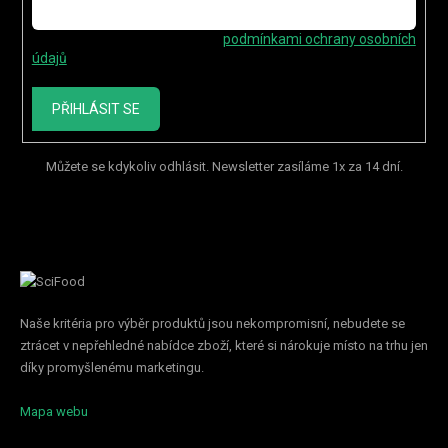
Vložením e-mailu souhlasíte s
podmínkami ochrany osobních
údajů
PŘIHLÁSIT SE
Můžete se kdykoliv odhlásit. Newsletter zasíláme 1x za 14 dní.
Naše kritéria pro výběr produktů jsou nekompromisní, nebudete se
ztrácet v nepřehledné nabídce zboží, které si nárokuje místo na trhu jen
díky promyšlenému marketingu.
Mapa webu