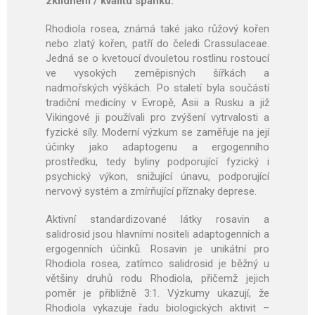
zklidnění / kvalitu spánku.
Rhodiola rosea, známá také jako růžový kořen
nebo zlatý kořen, patří do čeledi Crassulaceae.
Jedná se o kvetoucí dvouletou rostlinu rostoucí
ve vysokých zeměpisných šířkách a
nadmořských výškách. Po staletí byla součástí
tradiční medicíny v Evropě, Asii a Rusku a již
Vikingové ji používali pro zvýšení vytrvalosti a
fyzické síly. Moderní výzkum se zaměřuje na její
účinky jako adaptogenu a ergogenního
prostředku, tedy byliny podporující fyzický i
psychický výkon, snižující únavu, podporující
nervový systém a zmírňující příznaky deprese.
Aktivní standardizované látky rosavin a
salidrosid jsou hlavními nositeli adaptogenních a
ergogenních účinků. Rosavin je unikátní pro
Rhodiola rosea, zatímco salidrosid je běžný u
většiny druhů rodu Rhodiola, přičemž jejich
poměr je přibližně 3:1. Výzkumy ukazují, že
Rhodiola vykazuje řadu biologických aktivit –