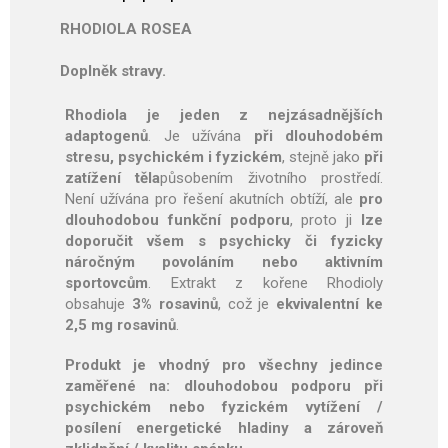
RHODIOLA ROSEA
Doplněk stravy.
Rhodiola je jeden z nejzásadnějších
adaptogenů
. Je užívána
při dlouhodobém
stresu, psychickém i fyzickém
, stejně jako
při
zatížení těla
působením životního prostředí.
Není užívána pro řešení akutních obtíží, ale
pro
dlouhodobou funkční podporu
, proto ji
lze
doporučit všem s psychicky či fyzicky
náročným povoláním nebo aktivním
sportovcům
. Extrakt z kořene Rhodioly
obsahuje
3% rosavinů
, což je
ekvivalentní ke
2,5 mg rosavinů
.
Produkt je vhodný pro všechny jedince
zaměřené na:
dlouhodobou podporu při
psychickém nebo fyzickém vytížení /
posílení energetické hladiny a zároveň