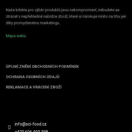
Naše kritéria pro výběr produktů jsou nekompromisní, nebudete se
ztrácet v nepřehledné nabídce zboží, které si nárokuje místo na trhu jen
díky promyšlenému marketingu.
Mapa webu
Informace pro vás
ÚPLNÉ ZNĚNÍ OBCHODNÍCH PODMÍNEK
OCHRANA OSOBNÍCH ÚDAJŮ
REKLAMACE A VRÁCENÍ ZBOŽÍ
Kontakt
info
@
sci-food.cz