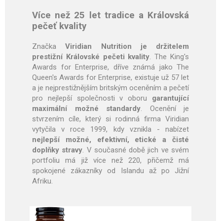
Více než 25 let tradice a Královská
pečeť kvality
Značka
Viridian Nutrition je držitelem
prestižní Královské pečeti kvality
. The King's
Awards for Enterprise, dříve známá jako The
Queen's Awards for Enterprise, existuje už 57 let
a je nejprestižnějším britským oceněním a pečetí
pro nejlepší společnosti v oboru
garantující
maximální možné standardy
. Ocenění je
stvrzením cíle, který si rodinná firma Viridian
vytyčila v roce 1999, kdy vznikla - nabízet
nejlepší možné, efektivní, etické a čisté
doplňky stravy
. V současné době jich ve svém
portfoliu má již více než 220, přičemž má
spokojené zákazníky od Islandu až po Jižní
Afriku.