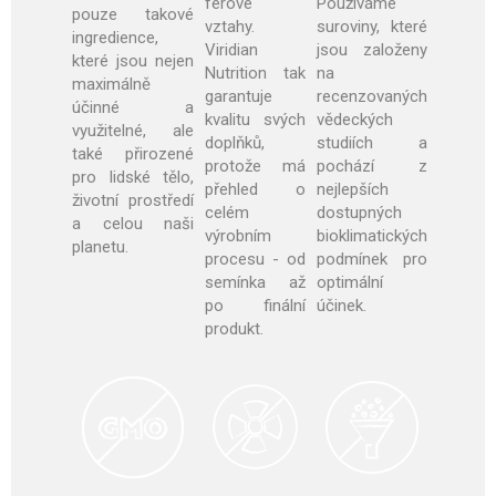
férové
Používáme
pouze takové
vztahy.
suroviny, které
ingredience,
Viridian
jsou založeny
které jsou nejen
Nutrition tak
na
maximálně
garantuje
recenzovaných
účinné a
kvalitu svých
vědeckých
využitelné, ale
doplňků,
studiích a
také přirozené
protože má
pochází z
pro lidské tělo,
přehled o
nejlepších
životní prostředí
celém
dostupných
a celou naši
výrobním
bioklimatických
planetu.
procesu - od
podmínek pro
semínka až
optimální
po finální
účinek
.
produkt.