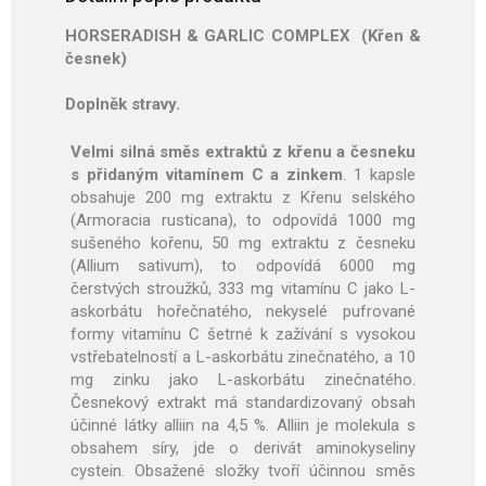
HORSERADISH & GARLIC COMPLEX (Křen &
česnek)
Doplněk stravy.
Velmi silná směs extraktů z křenu a česneku
s přidaným vitamínem C a zinkem
. 1 kapsle
obsahuje 200 mg extraktu z Křenu selského
(Armoracia rusticana), to odpovídá 1000 mg
sušeného kořenu, 50 mg extraktu z česneku
(Allium sativum), to odpovídá 6000 mg
čerstvých stroužků, 333 mg vitamínu C jako L-
askorbátu hořečnatého, nekyselé pufrované
formy vitamínu C šetrné k zažívání s vysokou
vstřebatelností a L-askorbátu zinečnatého, a 10
mg zinku jako L-askorbátu zinečnatého.
Česnekový extrakt má standardizovaný obsah
účinné látky alliin na 4,5 %. Alliin je molekula s
obsahem síry, jde o derivát aminokyseliny
cystein. Obsažené složky tvoří účinnou směs