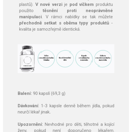
plastů).
V nové verzi
je
pod víčkem
produktu
použito
těsnění proti neoprávněné
manipulaci
. V rámci nabídky se tak můžete
přechodně setkat s oběma typy produktů
-
kvalita je samozřejmě identická.
Balení:
90 kapslí (69,3 g)
Dávkování
: 1-3 kapsle denně
během jídla, pokud
neurčí lékař jinak
.
Upozornění:
Nevhodné pro děti, těhotné a kojící
ženy, pokud není doporučeno lékařem.