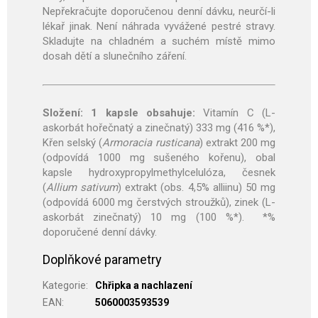
Nepřekračujte doporučenou denní dávku, neurčí-li
lékař jinak. Není náhrada vyvážené pestré stravy.
Skladujte na chladném a suchém místě mimo
dosah dětí a slunečního záření.
Složení:
1 kapsle obsahuje:
Vitamín C (L-
askorbát hořečnatý a zinečnatý) 333 mg (416 %*),
Křen selský (
Armoracia rusticana
) extrakt 200 mg
(odpovídá 1000 mg sušeného kořenu), obal
kapsle hydroxypropylmethylcelulóza, česnek
(
Allium sativum
) extrakt (obs. 4,5% alliinu) 50 mg
(odpovídá 6000 mg čerstvých stroužků), zinek (L-
askorbát zinečnatý) 10 mg (100 %*). *%
doporučené denní dávky.
Doplňkové parametry
Kategorie
:
Chřipka a nachlazení
EAN
:
5060003593539