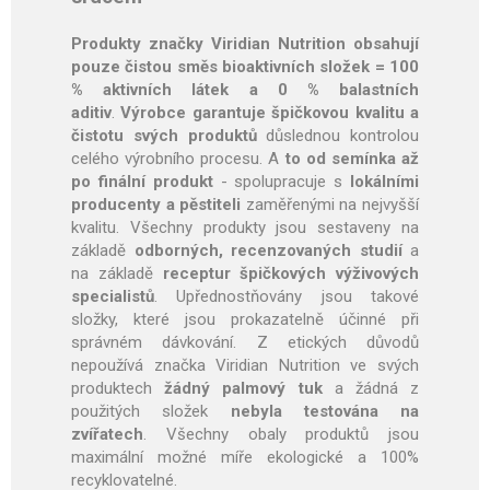
Produkty značky Viridian Nutrition obsahují
pouze čistou směs bioaktivních složek = 100
% aktivních látek a 0 % balastních
aditiv
.
Výrobce garantuje špičkovou kvalitu a
čistotu svých produktů
důslednou kontrolou
celého výrobního procesu. A
to od semínka až
po finální produkt
- spolupracuje s
lokálními
producenty a pěstiteli
zaměřenými na nejvyšší
kvalitu. Všechny produkty jsou sestaveny na
základě
odborných, recenzovaných studií
a
na základě
receptur špičkových výživových
specialistů
. Upřednostňovány jsou takové
složky, které jsou prokazatelně účinné při
správném dávkování. Z etických důvodů
nepoužívá značka Viridian Nutrition ve svých
produktech
žádný palmový tuk
a žádná z
použitých složek
nebyla testována na
zvířatech
. Všechny obaly produktů jsou
maximální možné míře ekologické a 100%
recyklovatelné.