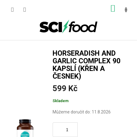
Přejít
NÁKUP
na
obsah
KOŠÍK
HORSERADISH AND
GARLIC COMPLEX 90
KAPSLÍ (KŘEN A
ČESNEK)
599 Kč
Měrná
Skladem
cena:
Můžeme doručit do:
11.8.2026