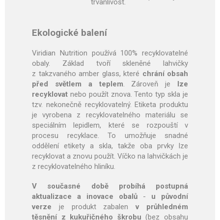
trvanlivost.
Ekologické balení
Viridian Nutrition používá 100% recyklovatelné
obaly. Základ tvoří skleněné lahvičky
z takzvaného amber glass, které
chrání obsah
před světlem a teplem
. Zároveň je
lze
recyklovat
nebo použít znova. Tento typ skla je
tzv. nekonečně recyklovatelný. Etiketa produktu
je vyrobena z recyklovatelného materiálu se
speciálním lepidlem, které se rozpouští v
procesu recyklace. To umožňuje snadné
oddělení etikety a skla, takže oba prvky lze
recyklovat a znovu použít. Víčko na lahvičkách je
z recyklovatelného hliníku.
V současné době probíhá postupná
aktualizace a inovace obalů
-
u původní
verze
je produkt zabalen
v průhledném
těsnění z kukuřičného škrobu
(bez obsahu