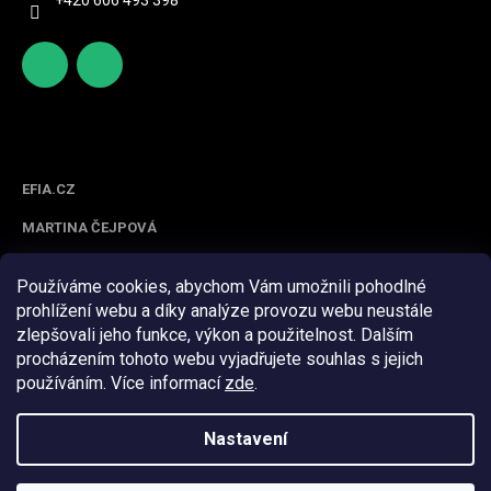
+420 606 493 398
http
scifoo
s://ww
d_cz
w.face
Spolupracujeme
book.c
om/sc
EFIA.CZ
ifood/
MARTINA ČEJPOVÁ
Používáme cookies, abychom Vám umožnili pohodlné
prohlížení webu a díky analýze provozu webu neustále
zlepšovali jeho funkce, výkon a použitelnost. Dalším
procházením tohoto webu vyjadřujete souhlas s jejich
používáním. Více informací
zde
.
Z
á
Nastavení
Vytvořil Shoptet
p
a