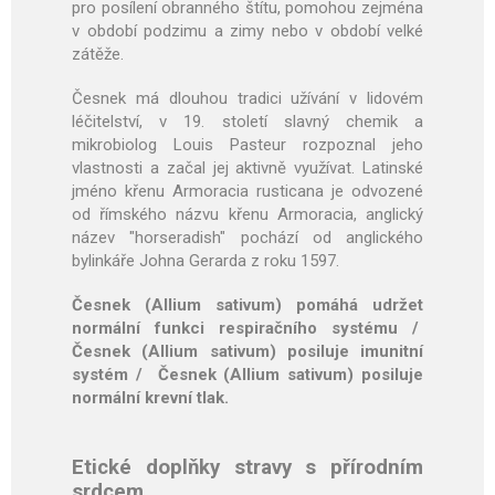
pro posílení obranného štítu, pomohou zejména
v období podzimu a zimy nebo v období velké
zátěže.
Česnek má dlouhou tradici užívání v lidovém
léčitelství, v 19. století slavný chemik a
mikrobiolog Louis Pasteur rozpoznal jeho
vlastnosti a začal jej aktivně využívat. Latinské
jméno křenu Armoracia rusticana je odvozené
od římského názvu křenu Armoracia, anglický
název "horseradish" pochází od anglického
bylinkáře Johna Gerarda z roku 1597.
Česnek (Allium sativum) pomáhá udržet
normální funkci respiračního systému /
Česnek (Allium sativum) posiluje imunitní
systém / Česnek (Allium sativum) posiluje
normální krevní tlak.
Etické doplňky stravy s přírodním
srdcem