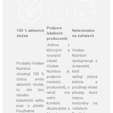
Podpora
100 % aktivních
Netestováno
lokálních
složek
na zvířatech
producentů
Jednou z
klíčových a
Viridian
nosných
Nutrition
zásad
spolupracuje s
Produkty Viridian
Viridian
dodavateli,
Nutrition
Nutrition je
kteří
obsahují 100 %
podpora
splňují přísná
čistou směs
místních
kritéria a
aktivních složek,
producentů, s
používají etické
to vše bez
nimiž má
přísady, které
obsahu
velmi
nejsou
balastních aditiv,
korektní,
testovány na
pojiv a plnidel.
dlouhodobé a
zvířatech.
Používáme