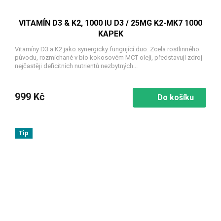
VITAMÍN D3 & K2, 1000 IU D3 / 25ΜG K2-MK7 1000
KAPEK
Vitamíny D3 a K2 jako synergicky fungující duo. Zcela rostlinného
původu, rozmíchané v bio kokosovém MCT oleji, představují zdroj
nejčastěji deficitních nutrientů nezbytných...
999 Kč
Do košíku
Tip