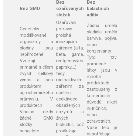
Bez
Bez
Bez GMO
ozařovaných
balastních
složek
aditiv
Ozařování
Žádná umělá
Geneticky
potravin
sladidla, umělá
modifikované
probíhá
barviva, pojiva,
organizmy a
ionizujícím
nebo
plodiny jsou
zářením (alfa,
konzervanty.
nepřirozené.
beta, gama,
Tyto tzv.
Vznikají
rentgenovými
pomocné
primárně s cílem
paprsky,…) –
látky jsou v
zvýšit celkový
tedy
mnoha
výnos a jsou
radioaktivním
produktech
produktem
zářením za
zastoupeny z
agrochemického
účelem
komerčních
průmyslu. V
deaktivace
důvodů – nikoli
produktech
obsažených
nutričních,
Viridian nikdy
enzymů a
nebo
žádné GMO
živých
zdravotních.
složky
biokultur, což
Vaše tělo je
nenajdete.
prodlužuje
nepotřebuje.