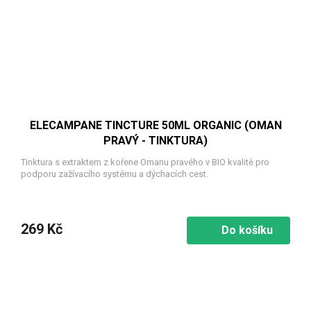
ELECAMPANE TINCTURE 50ML ORGANIC (OMAN
PRAVÝ - TINKTURA)
Tinktura s extraktem z kořene Omanu pravého v BIO kvalitě pro
podporu zažívacího systému a dýchacích cest.
269 Kč
Do košíku