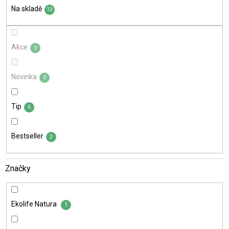
t
Na skladě
ů
13
Akce
0
Novinka
0
Tip
6
Bestseller
2
Značky
Ekolife Natura
1