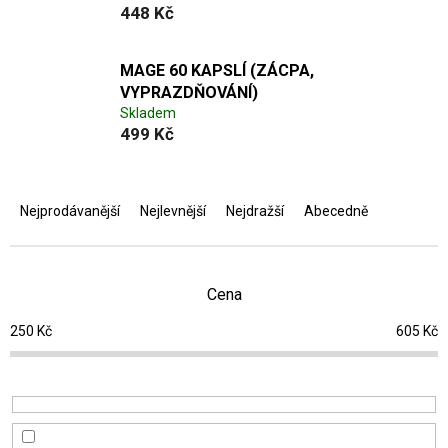
448 Kč
MAGE 60 KAPSLÍ (ZÁCPA,
VYPRAZDŇOVÁNÍ)
Skladem
499 Kč
Ř
a
Nejprodávanější
Nejlevnější
Nejdražší
Abecedně
z
e
n
í
Cena
p
250
Kč
605
Kč
r
o
d
u
k