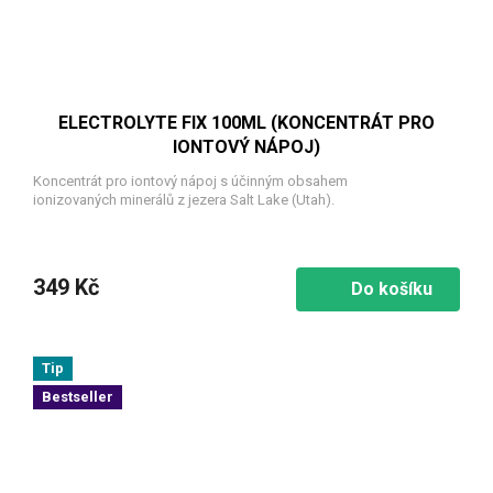
ELECTROLYTE FIX 100ML (KONCENTRÁT PRO
IONTOVÝ NÁPOJ)
Koncentrát pro iontový nápoj s účinným obsahem
ionizovaných minerálů z jezera Salt Lake (Utah).
349 Kč
Do košíku
Tip
Bestseller