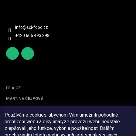
Kontakt
info
@
sci-food.cz
+420 606 493 398
http
scifoo
s://ww
d_cz
w.face
Spolupracujeme
book.c
om/sc
EFIA.CZ
ifood/
MARTINA ČEJPOVÁ
Používáme cookies, abychom Vám umožnili pohodlné
prohlížení webu a díky analýze provozu webu neustále
zlepšovali jeho funkce, výkon a použitelnost. Dalším
procházením tohoto webu vyjadřujete souhlas s jejich