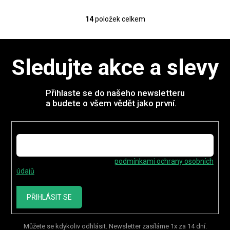
14
položek celkem
O
v
l
á
Sledujte akce a slevy
d
a
c
í
Přihlaste se do našeho newsletteru
p
a budete o všem vědět jako první.
r
v
E-mail
k
y
v
ý
Vložením e-mailu souhlasíte s
podmínkami ochrany osobních
p
údajů
i
s
PŘIHLÁSIT SE
u
Můžete se kdykoliv odhlásit. Newsletter zasíláme 1x za 14 dní.