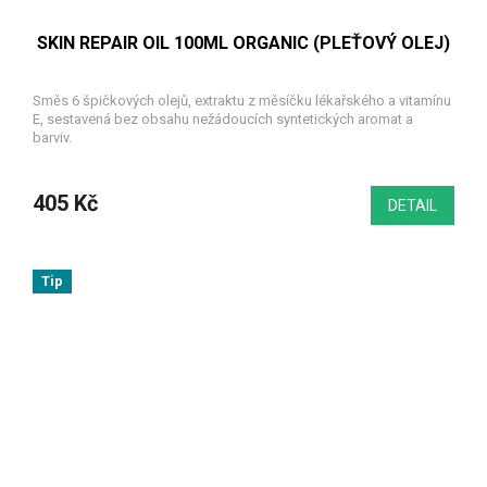
SKIN REPAIR OIL 100ML ORGANIC (PLEŤOVÝ OLEJ)
Směs 6 špičkových olejů, extraktu z měsíčku lékařského a vitamínu
E, sestavená bez obsahu nežádoucích syntetických aromat a
barviv.
405 Kč
DETAIL
Tip