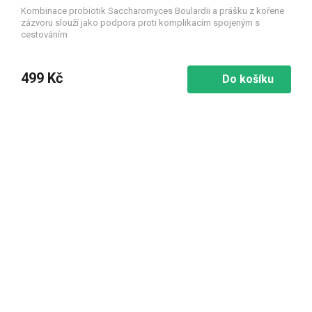
Kombinace probiotik Saccharomyces Boulardii a prášku z kořene
zázvoru slouží jako podpora proti komplikacím spojeným s
cestováním
499 Kč
Do košíku