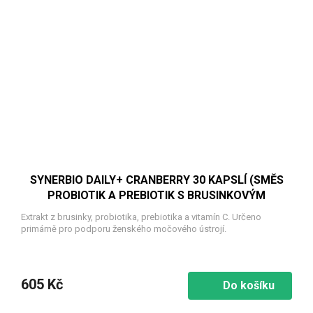
SYNERBIO DAILY+ CRANBERRY 30 KAPSLÍ (SMĚS
PROBIOTIK A PREBIOTIK S BRUSINKOVÝM
EXTRAKTEM)
Extrakt z brusinky, probiotika, prebiotika a vitamín C. Určeno
primárně pro podporu ženského močového ústrojí.
605 Kč
Do košíku