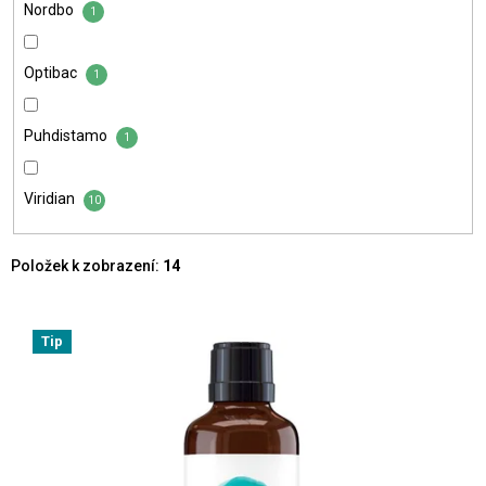
Nordbo
1
Optibac
1
Puhdistamo
1
Viridian
10
Položek k zobrazení:
14
V
ý
Tip
p
i
s
p
r