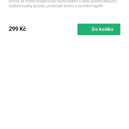
Hořčík ve formě bisglycinátu hořečnatého a další účinné látky pro
zvýšení kvality spánku, potlačení stresu a uvolnění napětí.
299 Kč
Do košíku